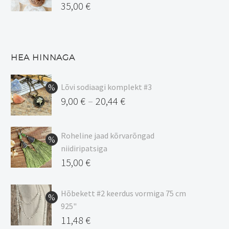
35,00
€
HEA HINNAGA
Lõvi sodiaagi komplekt #3
9,00
€
20,44
€
–
Hinnavahemik:
9,00 €
Roheline jaad kõrvarõngad
kuni
niidiripatsiga
20,44 €
Algne
15,00
€
hind
Praegune
oli:
hind
Hõbekett #2 keerdus vormiga 75 cm
925"
17,00 €.
on:
Algne
11,48
€
15,00 €.