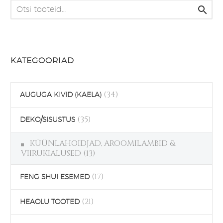
mitu

varianti.
Valikuid
saab
teha
KATEGOORIAD
tootelehel.
(34)
AUGUGA KIVID (KAELA)
(35)
DEKO/SISUSTUS
KÜÜNLAHOIDJAD, AROOMILAMBID &
VIIRUKIALUSED
(13)
(17)
FENG SHUI ESEMED
(21)
HEAOLU TOOTED