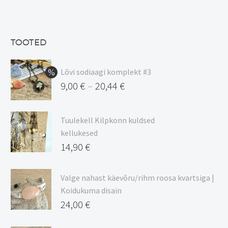
hind
Praegune
oli:
hind
13,50 €.
on:
TOOTED
11,48 €.
Lõvi sodiaagi komplekt #3
9,00
€
20,44
€
–
Hinnavahemik:
9,00 €
Tuulekell Kilpkonn kuldsed
kuni
kellukesed
20,44 €
14,90
€
Valge nahast käevõru/rihm roosa kvartsiga |
Koidukuma disain
24,00
€