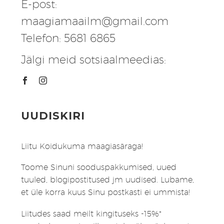
E-post:
maagiamaailm@gmail.com
Telefon: 5681 6865
Jälgi meid sotsiaalmeedias:
UUDISKIRI
Liitu Koidukuma maagiasäraga!
Toome Sinuni sooduspakkumised, uued
tuuled, blogipostitused jm uudised. Lubame,
et üle korra kuus Sinu postkasti ei ummista!
Liitudes saad meilt kingituseks -15%*