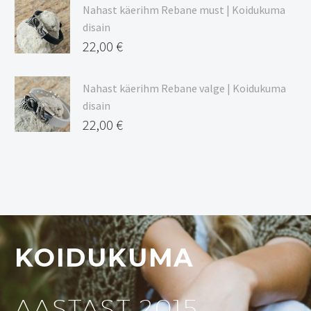
Nahast käerihm Rebane must | Koidukuma
disain
22,00
€
Nahast käerihm Rebane valge | Koidukuma
disain
22,00
€
KOIDUKUMA
AASTAST 2015