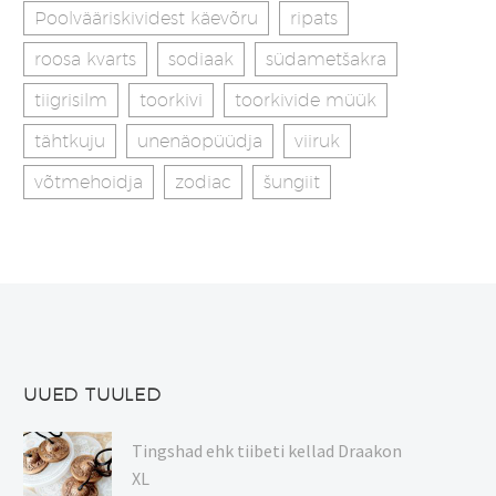
Poolvääriskividest käevõru
ripats
roosa kvarts
sodiaak
südametšakra
tiigrisilm
toorkivi
toorkivide müük
tähtkuju
unenäopüüdja
viiruk
võtmehoidja
zodiac
šungiit
UUED TUULED
Tingshad ehk tiibeti kellad Draakon
XL