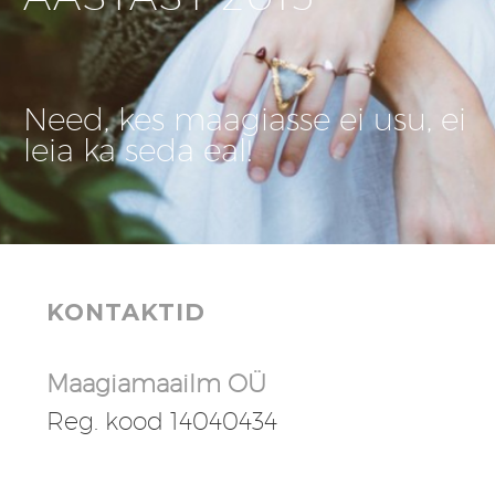
Need, kes maagiasse ei usu, ei
leia ka seda eal!
KONTAKTID
Maagiamaailm OÜ
Reg. kood 14040434