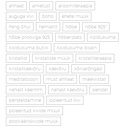
ahhaat
ametüst
aroomiteraapia
auguga kivi
boho
ehete müük
Feng Shui
hematiit
hõbe
hõbe 925"
hõbe prooviga 925
hõberipats
Koidukuma
Koidukuma butiik
Koidukuma disain
kristallid
kristallide müük
kristalliteraapia
Kristallkäevõru
käevõru
kõrvarõngad
meditatsioon
must ahhaat
mäekristall
nahast käerihm
nahast käevõru
pendel
pendeldamine
poleeritud kivi
poleeritud kivide müük
poolvääriskivide müük