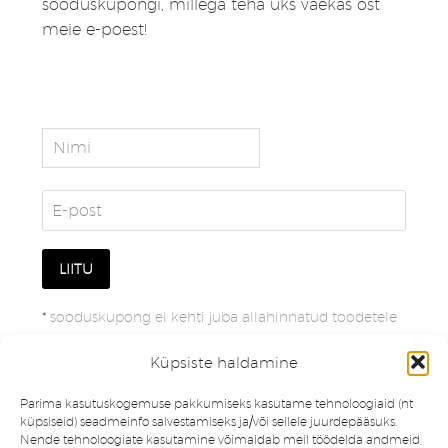
sooduskupongi, millega teha üks väekas ost
meie e-poest!
*
sooduskupong ei kehti juba allahinnatud toodetele
Küpsiste haldamine
Parima kasutuskogemuse pakkumiseks kasutame tehnoloogiaid (nt
küpsiseid) seadmeinfo salvestamiseks ja/või sellele juurdepääsuks.
Nende tehnoloogiate kasutamine võimaldab meil töödelda andmeid,