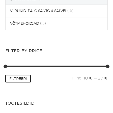
(16)
VIIRUKID, PALO SANTO & SALVEI
(15)
VÕTMEHOIDJAD
FILTER BY PRICE
Minimaalne
Maksimaalne
Hind:
10 €
—
20 €
FILTREERI
hind
hind
TOOTESILDID