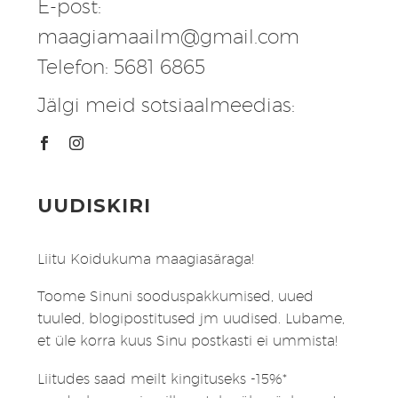
E-post:
maagiamaailm@gmail.com
Telefon: 5681 6865
Jälgi meid sotsiaalmeedias:
UUDISKIRI
Liitu Koidukuma maagiasäraga!
Toome Sinuni sooduspakkumised, uued
tuuled, blogipostitused jm uudised. Lubame,
et üle korra kuus Sinu postkasti ei ummista!
Liitudes saad meilt kingituseks -15%*