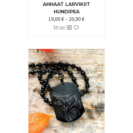
AHHAAT LARVIKIIT
HUNDIPEA
19,00
€
20,90
€
Hinnavahemik:
–
19,00 €
Sellel
Vali
kuni
tootel
20,90 €
on
mitu
varianti.
Valikuid
saab
teha
tootelehel.