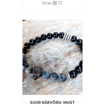
18,50 €
Sellel
Vali
kuni
tootel
21,00 €
on
mitu
varianti.
Valikuid
saab
teha
tootelehel.
SUUR KÄEVÕRU: MUST