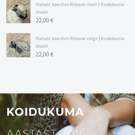
Nahast käerihm Rebane must | Koidukuma
disain
22,00
€
Nahast käerihm Rebane valge | Koidukuma
disain
22,00
€
KOIDUKUMA
AASTAST 2015