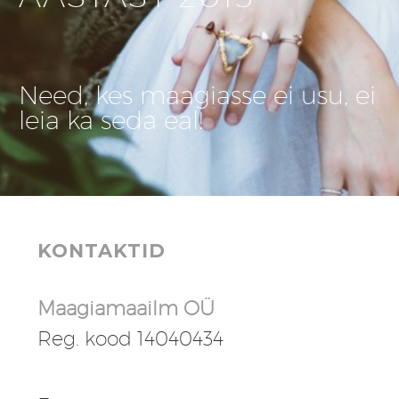
Need, kes maagiasse ei usu, ei
leia ka seda eal!
KONTAKTID
Maagiamaailm OÜ
Reg. kood 14040434