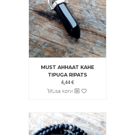
MUST AHHAAT KAHE
TIPUGA RIPATS
4,44
€
Algne
Praegune
hind
hind
Lisa korvi
oli:
on:
5,55 €.
4,44 €.