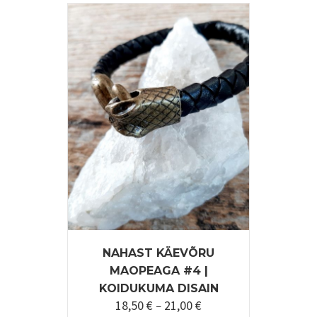
mitu
varianti.
Valikuid
saab
teha
tootelehel.
NAHAST KÄEVÕRU
MAOPEAGA #4 |
KOIDUKUMA DISAIN
18,50
€
21,00
€
Hinnavahemik:
–