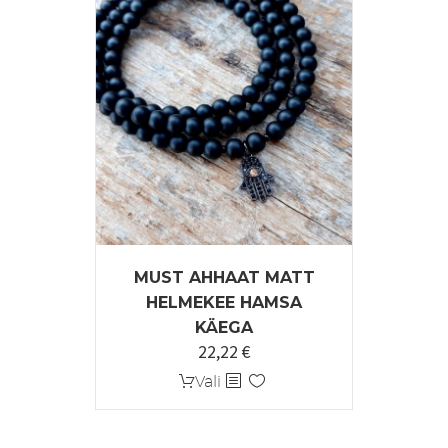
MUST AHHAAT MATT
HELMEKEE HAMSA
KÄEGA
22,22
€
Sellel
Vali
tootel
on