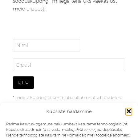
sooduskupongi, millega teha üks väekas ost
meie e-poest!
*
sooduskupong ei kehti juba allahinnatud toodetele
Küpsiste haldamine
Parima kasutuskogemuse pakkumiseks kasutame tehnoloogiaid (nt
küpsiseid) seadmeinfo salvestamiseks ja/või sellele juurdepääsuks.
Nende tehnoloogiate kasutamine võimaldab meil töödelda andmeid,