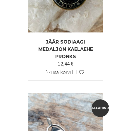
JÄÄR SODIAAGI
MEDALJON KAELAEHE
PRONKS
12,44
€
Algne
Praegune
hind
hind
Lisa korvi
oli:
on:
15,55 €.
12,44 €.
ALLAHINDLUS!