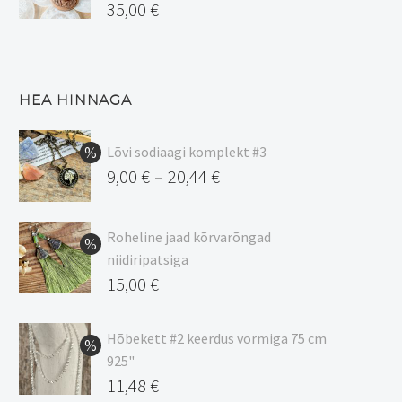
35,00
€
HEA HINNAGA
Lõvi sodiaagi komplekt #3
9,00
€
20,44
€
–
Hinnavahemik:
9,00 €
Roheline jaad kõrvarõngad
kuni
niidiripatsiga
20,44 €
Algne
15,00
€
hind
Praegune
oli:
hind
Hõbekett #2 keerdus vormiga 75 cm
925"
17,00 €.
on:
Algne
11,48
€
15,00 €.