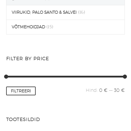
(16)
VIIRUKID, PALO SANTO & SALVEI
(15)
VÕTMEHOIDJAD
FILTER BY PRICE
Minimaalne
Maksimaalne
Hind:
0 €
—
30 €
FILTREERI
hind
hind
TOOTESILDID