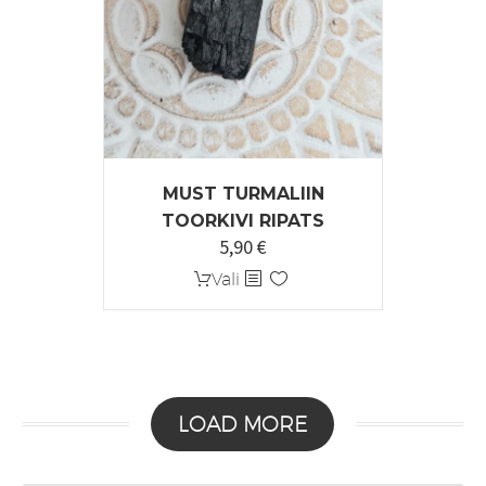
MUST TURMALIIN
TOORKIVI RIPATS
5,90
€
Sellel
Vali
tootel
on
mitu
varianti.
Valikuid
LOAD MORE
saab
teha