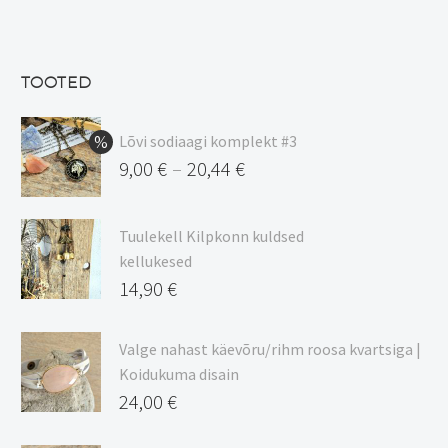
hind
Praegune
oli:
hind
13,50 €.
on:
TOOTED
11,48 €.
Lõvi sodiaagi komplekt #3
9,00
€
20,44
€
–
Hinnavahemik:
9,00 €
Tuulekell Kilpkonn kuldsed
kuni
kellukesed
20,44 €
14,90
€
Valge nahast käevõru/rihm roosa kvartsiga |
Koidukuma disain
24,00
€