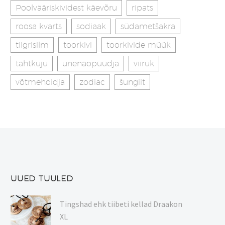
Poolvääriskividest käevõru
ripats
roosa kvarts
sodiaak
südametšakra
tiigrisilm
toorkivi
toorkivide müük
tähtkuju
unenäopüüdja
viiruk
võtmehoidja
zodiac
šungiit
UUED TUULED
Tingshad ehk tiibeti kellad Draakon
XL