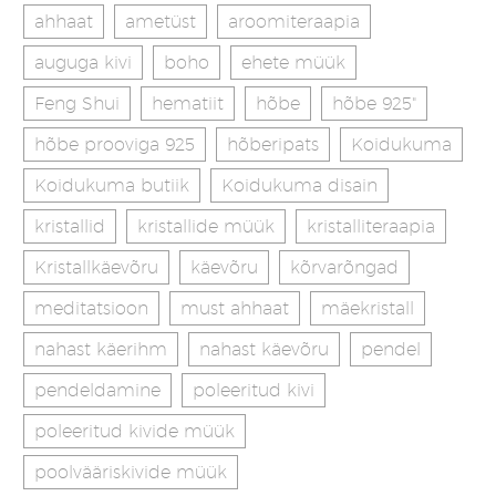
ahhaat
ametüst
aroomiteraapia
auguga kivi
boho
ehete müük
Feng Shui
hematiit
hõbe
hõbe 925"
hõbe prooviga 925
hõberipats
Koidukuma
Koidukuma butiik
Koidukuma disain
kristallid
kristallide müük
kristalliteraapia
Kristallkäevõru
käevõru
kõrvarõngad
meditatsioon
must ahhaat
mäekristall
nahast käerihm
nahast käevõru
pendel
pendeldamine
poleeritud kivi
poleeritud kivide müük
poolvääriskivide müük