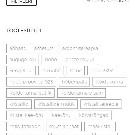
Minimaalne
Maksimaalne
Hind:
10 €
—
30 €
FILTREERI
hind
hind
TOOTESILDID
ahhaat
ametüst
aroomiteraapia
auguga kivi
boho
ehete müük
Feng Shui
hematiit
hõbe
hõbe 925"
hõbe prooviga 925
hõberipats
Koidukuma
Koidukuma butiik
Koidukuma disain
kristallid
kristallide müük
kristalliteraapia
Kristallkäevõru
käevõru
kõrvarõngad
meditatsioon
must ahhaat
mäekristall