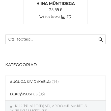
HIINA MÜNTIDEGA
25,55
€
Lisa korvi

KATEGOORIAD
(34)
AUGUGA KIVID (KAELA)
(35)
DEKO/SISUSTUS
KÜÜNLAHOIDJAD, AROOMILAMBID &
VIIRUKIALUSED
(13)