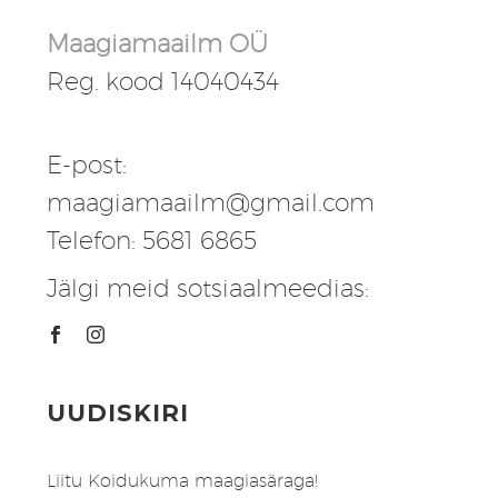
Maagiamaailm OÜ
Reg. kood 14040434
E-post:
maagiamaailm@gmail.com
Telefon: 5681 6865
Jälgi meid sotsiaalmeedias:
UUDISKIRI
Liitu Koidukuma maagiasäraga!