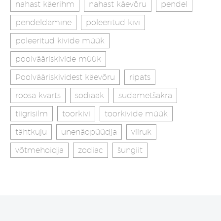
nahast käerihm
nahast käevõru
pendel
pendeldamine
poleeritud kivi
poleeritud kivide müük
poolvääriskivide müük
Poolvääriskividest käevõru
ripats
roosa kvarts
sodiaak
südametšakra
tiigrisilm
toorkivi
toorkivide müük
tähtkuju
unenäopüüdja
viiruk
võtmehoidja
zodiac
šungiit