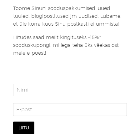
Toome Sinuni sooduspakkumised, uued
tuuled, blogipostitused jm uudised. Lubame,
et üle korra kuus Sinu postkasti ei ummista!
Liitudes saad meilt kingituseks -15%*
sooduskupongi, millega teha üks väekas ost
meie e-poest!