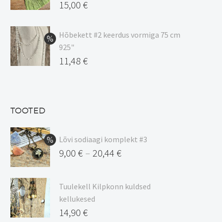
20,44 €
Algne
15,00
€
hind
Praegune
oli:
hind
Hõbekett #2 keerdus vormiga 75 cm
925"
17,00 €.
on:
Algne
11,48
€
15,00 €.
hind
Praegune
oli:
hind
13,50 €.
on:
TOOTED
11,48 €.
Lõvi sodiaagi komplekt #3
9,00
€
20,44
€
–
Hinnavahemik:
9,00 €
Tuulekell Kilpkonn kuldsed
kuni
kellukesed
20,44 €
14,90
€