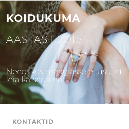
KOIDUKUMA
AASTAST 2015
Need, kes maagiasse ei usu, ei
leia ka seda eal!
KONTAKTID