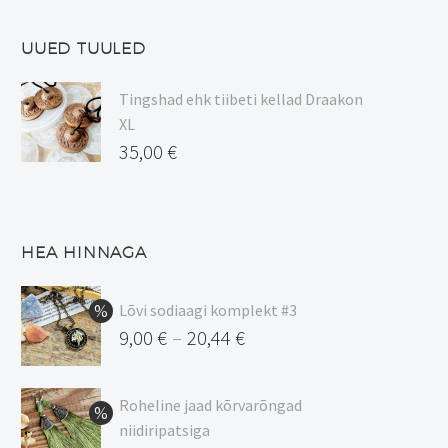
UUED TUULED
Tingshad ehk tiibeti kellad Draakon
XL
35,00
€
HEA HINNAGA
Lõvi sodiaagi komplekt #3
9,00
€
20,44
€
–
Hinnavahemik:
9,00 €
Roheline jaad kõrvarõngad
kuni
niidiripatsiga