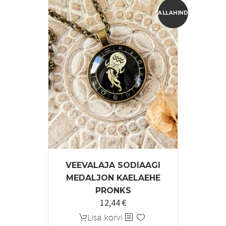
varianti.
Valikuid
ALLAHINDLUS!
saab
teha
tootelehel.
VEEVALAJA SODIAAGI
MEDALJON KAELAEHE
PRONKS
12,44
€
Algne
Praegune
hind
hind
Lisa korvi