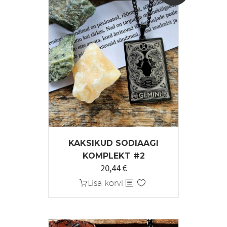
KAKSIKUD SODIAAGI
KOMPLEKT #2
20,44
€
Algne
Praegune
hind
hind
Lisa korvi
oli:
on:
25,55 €.
20,44 €.