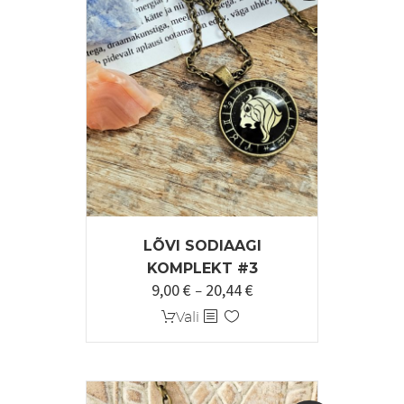
LÕVI SODIAAGI
KOMPLEKT #3
9,00
€
20,44
€
Hinnavahemik:
–
9,00 €
Sellel
Vali
kuni
tootel
20,44 €
on
mitu