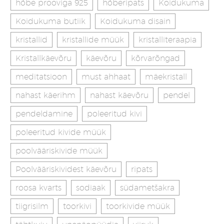
hõbe prooviga 925
hõberipats
Koidukuma
Koidukuma butiik
Koidukuma disain
kristallid
kristallide müük
kristalliteraapia
Kristallkäevõru
käevõru
kõrvarõngad
meditatsioon
must ahhaat
mäekristall
nahast käerihm
nahast käevõru
pendel
pendeldamine
poleeritud kivi
poleeritud kivide müük
poolvääriskivide müük
Poolvääriskividest käevõru
ripats
roosa kvarts
sodiaak
südametšakra
tiigrisilm
toorkivi
toorkivide müük