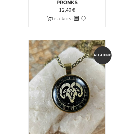
PRONKS
12,40
€
Algne
Praegune
hind
hind
Lisa korvi
oli:
on:
15,55 €.
12,40 €.
ALLAHINDLUS!