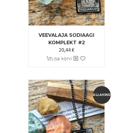
VEEVALAJA SODIAAGI
KOMPLEKT #2
20,44
€
Algne
Praegune
hind
hind
Lisa korvi
oli:
on:
25,55 €.
20,44 €.
ALLAHINDLUS!