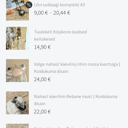
Lõvi sodiaagi komplekt #3
9,00
€
20,44
€
–
Hinnavahemik:
9,00 €
Tuulekell Kilpkonn kuldsed
kuni
kellukesed
20,44 €
14,90
€
Valge nahast käevõru/rihm roosa kvartsiga |
Koidukuma disain
24,00
€
Nahast käerihm Rebane must | Koidukuma
disain
22,00
€