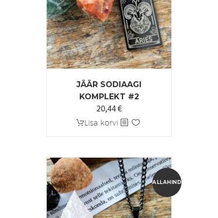
JÄÄR SODIAAGI
KOMPLEKT #2
20,44
€
Algne
Praegune
hind
hind
Lisa korvi
oli:
on:
25,55 €.
20,44 €.
ALLAHINDLUS!