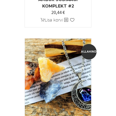
KOMPLEKT #2
20,44
€
Algne
Praegune
hind
hind
Lisa korvi
oli:
on:
25,55 €.
20,44 €.
ALLAHINDLUS!