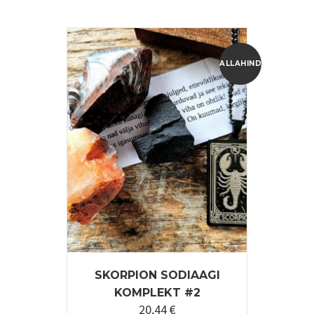
25,55 €.
20,44 €.
ALLAHINDLUS!
SKORPION SODIAAGI
KOMPLEKT #2
20,44
€
Algne
Praegune