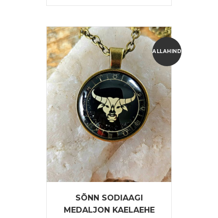
oli:
on:
15,55 €.
12,44 €.
ALLAHINDLUS!
SÕNN SODIAAGI
MEDALJON KAELAEHE