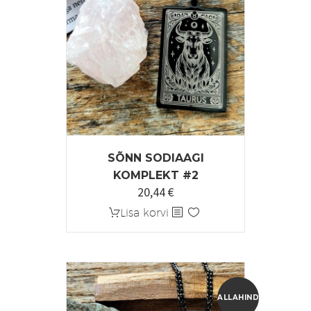
SÕNN SODIAAGI
KOMPLEKT #2
20,44
€
Algne
Praegune
hind
hind
Lisa korvi
oli:
on:
25,55 €.
20,44 €.
ALLAHINDLUS!