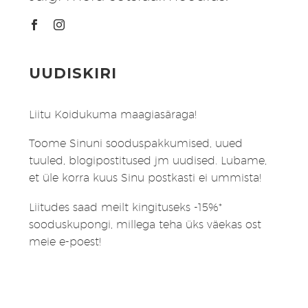
UUDISKIRI
Liitu Koidukuma maagiasäraga!
Toome Sinuni sooduspakkumised, uued
tuuled, blogipostitused jm uudised. Lubame,
et üle korra kuus Sinu postkasti ei ummista!
Liitudes saad meilt kingituseks -15%*
sooduskupongi, millega teha üks väekas ost
meie e-poest!