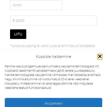
*
sooduskupong ei kehti juba allahinnatud toodetele
Küpsiste haldamine
Parima kasutuskogemuse pakkumiseks kasutame tehnoloogiaid (nt
küpsiseid) seadmeinfo salvestamiseks ja/või sellele juurdepääsuks.
Nende tehnoloogiate kasutamine võimaldab meil töödelda andmeid,
nagu sirvimiskäitumine või kordumatud ID-d sellel veebilehel.
Nõusoleku mitteandmine või selle tagasivõtmine võib mõjutada
veebilehe teatud funktsionaalsust.
Müügitingimused
Privaatsuspoliitika
Akspeteeri