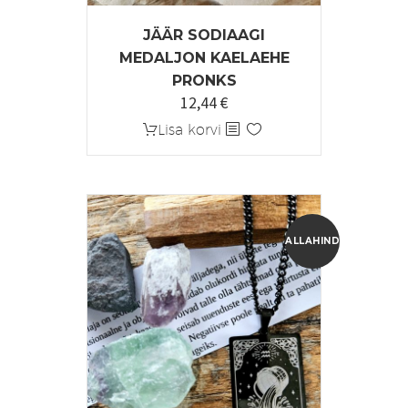
JÄÄR SODIAAGI
MEDALJON KAELAEHE
PRONKS
12,44
€
Algne
Praegune
hind
hind
Lisa korvi
oli:
on:
15,55 €.
12,44 €.
ALLAHINDLUS!