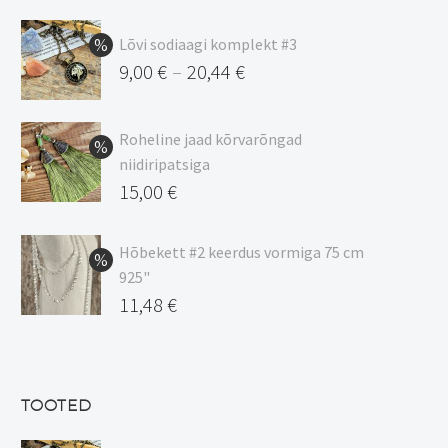
Lõvi sodiaagi komplekt #3
9,00
€
20,44
€
–
Hinnavahemik:
9,00 €
Roheline jaad kõrvarõngad
kuni
niidiripatsiga
20,44 €
Algne
15,00
€
hind
Praegune
oli:
hind
Hõbekett #2 keerdus vormiga 75 cm
925"
17,00 €.
on:
Algne
11,48
€
15,00 €.
hind
Praegune
oli:
hind
13,50 €.
on:
TOOTED
11,48 €.