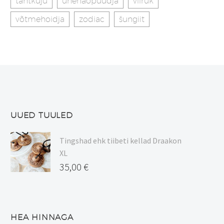
tähtkuju
unenäopüüdja
viiruk
võtmehoidja
zodiac
šungiit
UUED TUULED
Tingshad ehk tiibeti kellad Draakon
XL
35,00
€
HEA HINNAGA