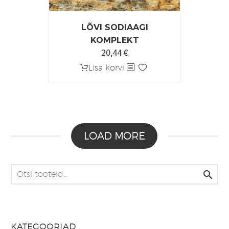
LÕVI SODIAAGI
KOMPLEKT
20,44
€
Algne
Praegune
hind
hind
Lisa korvi
oli:
on:
25,55 €.
20,44 €.
LOAD MORE

KATEGOORIAD