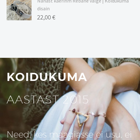
Nahast käerihm Rebane valge | Koidukuma
disain
22,00
€
KOIDUKUMA
AASTAST 2015
Need, kes maagiasse ei usu, ei