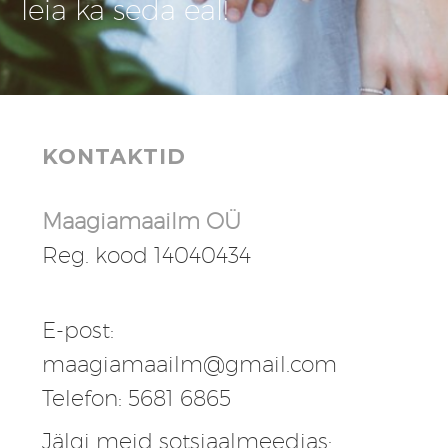
leia ka seda eal!
KONTAKTID
Maagiamaailm OÜ
Reg. kood 14040434
E-post:
maagiamaailm@gmail.com
Telefon: 5681 6865
Jälgi meid sotsiaalmeedias: