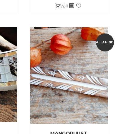
Sellel
Vali
tootel
on
mitu
varianti.
Valikuid
ALLAHINDLUS!
saab
teha
tootelehel.
MANGOPUUST