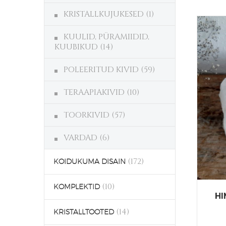
KRISTALLKUJUKESED
(1)
KUULID, PÜRAMIIDID,
KUUBIKUD
(14)
POLEERITUD KIVID
(59)
TERAAPIAKIVID
(10)
TOORKIVID
(57)
VARDAD
(6)
(172)
KOIDUKUMA DISAIN
(10)
KOMPLEKTID
H
(14)
KRISTALLTOOTED