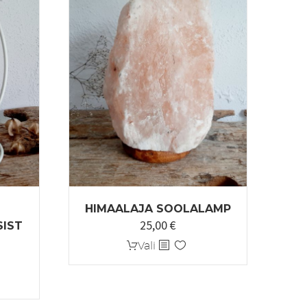
HIMAALAJA SOOLALAMP
25,00
€
SIST
Sellel
Vali
tootel
on
mitu