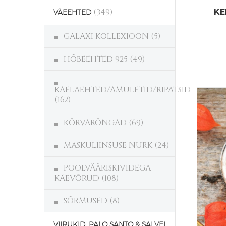
(349)
KE
VÄEEHTED
GALAXI KOLLEXIOON
(5)
HÕBEEHTED 925
(49)
KAELAEHTED/AMULETID/RIPATSID
(162)
KÕRVARÕNGAD
(69)
MASKULIINSUSE NURK
(24)
POOLVÄÄRISKIVIDEGA
KÄEVÕRUD
(108)
SÕRMUSED
(8)
VIIRUKID, PALO SANTO & SALVEI