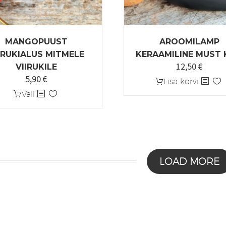
MANGOPUUST
AROOMILAMP
IRUKIALUS MITMELE
KERAAMILINE MUST 
12,50
€
VIIRUKILE
5,90
€
Lisa korvi
Sellel
Vali
tootel
on
mitu
varianti.
Valikuid
LOAD MORE
saab
teha
tootelehel.