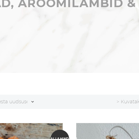
D, AROOMILAMBID & 
esta uudsuse alusel
> Kuvatak
ALLAHINDLUS!