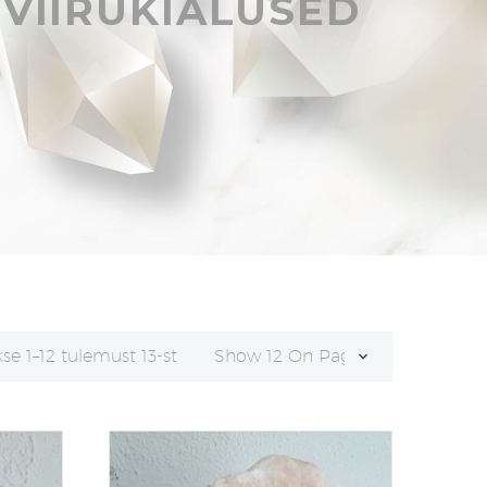
VIIRUKIALUSED
Sorditud
se 1–12 tulemust 13-st
Show 12 On Page
uusimate
järgi