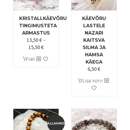
KRISTALLKÄEVÕRU
KÄEVÕRU
TINGIMUSTETA
LASTELE
ARMASTUS
NAZARI
13,50
€
–
KAITSVA
15,50
€
Hinnavahemik:
SILMA JA
13,50 €
HAMSA
Sellel
Vali
kuni
KÄEGA
tootel
6,50
€
15,50 €
on
mitu
Lisa korvi
varianti.
Valikuid
saab
teha
tootelehel.
ALLAHINDLUS!