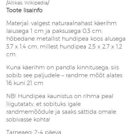
/Allikas: Wikipedia/
Toote lisainfo
Materjal: valgest naturaalnahast käerihm
laiusega 1 cm ja paksusega 0,3 cm;
hõbedane metallist hundipea koos alusega
3,7 x 1,4 cm, millest hundipea 2,5 x 2,7 x 1,2
cm.
Kuna käerihm on pandla kinnitusega, siis
sobib see paljudele – randme mõõt alates
16 kuni 21 cm
NB! Hundipea kaunistus on rihma peal
liigutatatv, et sobituks igale
randmemõõdule ja saaks sättida omale
sobivasse kohta!
Tarneaeg: 2-4 päeva