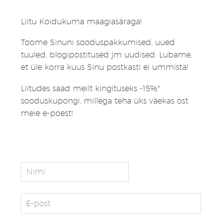
Liitu Koidukuma maagiasäraga!
Toome Sinuni sooduspakkumised, uued
tuuled, blogipostitused jm uudised. Lubame,
et üle korra kuus Sinu postkasti ei ummista!
Liitudes saad meilt kingituseks -15%*
sooduskupongi, millega teha üks väekas ost
meie e-poest!