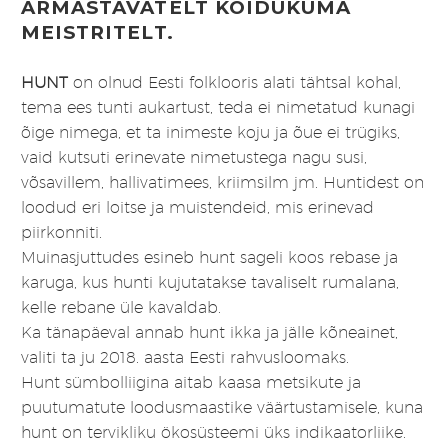
ARMASTAVATELT KOIDUKUMA
MEISTRITELT.
HUNT
on olnud Eesti folklooris alati tähtsal kohal,
tema ees tunti aukartust, teda ei nimetatud kunagi
õige nimega, et ta inimeste koju ja õue ei trügiks,
vaid kutsuti erinevate nimetustega nagu susi,
võsavillem, hallivatimees, kriimsilm jm. Huntidest on
loodud eri loitse ja muistendeid, mis erinevad
piirkonniti.
Muinasjuttudes esineb hunt sageli koos rebase ja
karuga, kus hunti kujutatakse tavaliselt rumalana,
kelle rebane üle kavaldab.
Ka tänapäeval annab hunt ikka ja jälle kõneainet,
valiti ta ju 2018. aasta Eesti rahvusloomaks.
Hunt sümbolliigina aitab kaasa metsikute ja
puutumatute loodusmaastike väärtustamisele, kuna
hunt on tervikliku ökosüsteemi üks indikaatorliike.