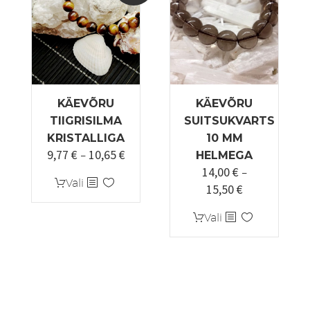
KÄEVÕRU
KÄEVÕRU
TIIGRISILMA
SUITSUKVARTS
KRISTALLIGA
10 MM
9,77
€
10,65
€
Hinnavahemik:
–
HELMEGA
14,00
€
9,77 €
–
Sellel
Vali
15,50
€
kuni
Hinnavahemi
tootel
10,65 €
14,00 €
on
Sellel
Vali
kuni
mitu
tootel
15,50 €
varianti.
on
Valikuid
mitu
saab
varianti.
teha
Valikuid