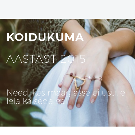
KOIDUKUMA
AASTAST 2015
Need, kes maagiasse ei usu, ei
leia ka seda eal!