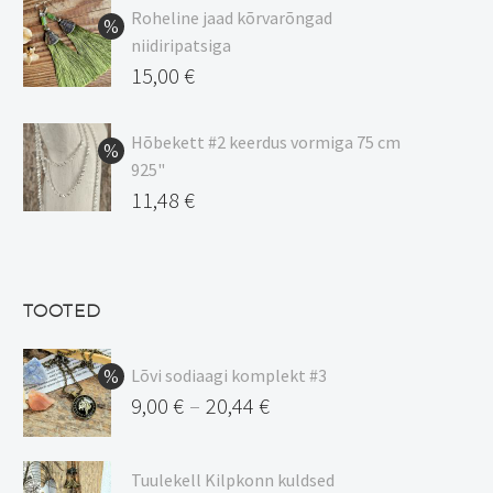
9,00 €
Roheline jaad kõrvarõngad
kuni
niidiripatsiga
20,44 €
Algne
15,00
€
hind
Praegune
oli:
hind
Hõbekett #2 keerdus vormiga 75 cm
925"
17,00 €.
on:
Algne
11,48
€
15,00 €.
hind
Praegune
oli:
hind
13,50 €.
on:
TOOTED
11,48 €.
Lõvi sodiaagi komplekt #3
9,00
€
20,44
€
–
Hinnavahemik:
9,00 €
Tuulekell Kilpkonn kuldsed