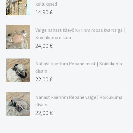
kuni
kellukesed
20,44 €
14,90
€
Valge nahast käevõru/rihm roosa kvartsiga |
Koidukuma disain
24,00
€
Nahast käerihm Rebane must | Koidukuma
disain
22,00
€
Nahast käerihm Rebane valge | Koidukuma
disain
22,00
€