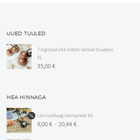
tootelehel.
saab
teha
tootelehel.
UUED TUULED
Tingshad ehk tiibeti kellad Draakon
XL
35,00
€
HEA HINNAGA
Lõvi sodiaagi komplekt #3
9,00
€
20,44
€
–
Hinnavahemik: