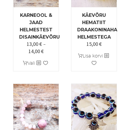
KARNEOOL &
KÄEVÕRU
JAAD
HEMATIIT
HELMESTEST
DRAAKONINAHA
DISAINKÄEVÕRU
HELMESTEGA
13,00
€
15,00
€
–
14,00
€
Hinnavahemik:
Lisa korvi
13,00 €
Sellel
Vali
kuni
tootel
14,00 €
on
mitu
varianti.
Valikuid
saab
teha
tootelehel.