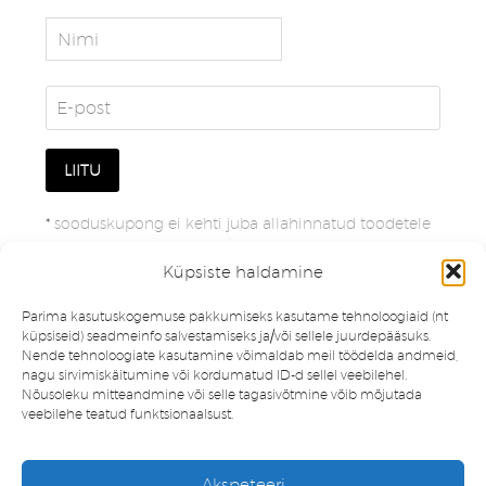
*
sooduskupong ei kehti juba allahinnatud toodetele
Küpsiste haldamine
Parima kasutuskogemuse pakkumiseks kasutame tehnoloogiaid (nt
küpsiseid) seadmeinfo salvestamiseks ja/või sellele juurdepääsuks.
Nende tehnoloogiate kasutamine võimaldab meil töödelda andmeid,
nagu sirvimiskäitumine või kordumatud ID-d sellel veebilehel.
Nõusoleku mitteandmine või selle tagasivõtmine võib mõjutada
veebilehe teatud funktsionaalsust.
Müügitingimused
Privaatsuspoliitika
Akspeteeri