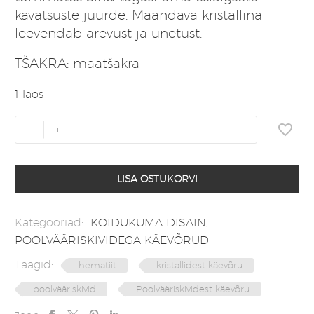
kavatsuste juurde.
Maandava kristallina
leevendab ärevust ja unetust.
TŠAKRA: maatšakra
1 laos
Käevõru
-
+
hematiit
draakoninaha
helmestega
LISA OSTUKORVI
kogus
Kategooriad:
KOIDUKUMA DISAIN
,
POOLVÄÄRISKIVIDEGA KÄEVÕRUD
Täägid:
hematiit
kristallidest käevõru
poolvääriskivid
Poolvääriskividest käevõru