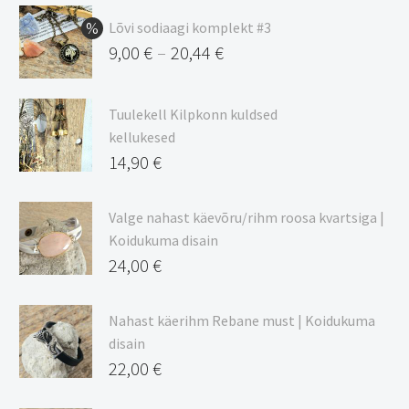
Lõvi sodiaagi komplekt #3
9,00
€
20,44
€
–
Hinnavahemik:
9,00 €
Tuulekell Kilpkonn kuldsed
kuni
kellukesed
20,44 €
14,90
€
Valge nahast käevõru/rihm roosa kvartsiga |
Koidukuma disain
24,00
€
Nahast käerihm Rebane must | Koidukuma
disain
22,00
€