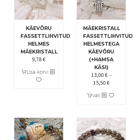
KÄEVÕRU
MÄEKRISTALL
FASSETTLIHVITUD
FASSETTLIHVITUD
HELMES
HELMESTEGA
MÄEKRISTALL
KÄEVÕRU
9,78
€
Algne
Praegune
(+HAMSA
hind
hind
KÄSI)
Lisa korvi
13,00
€
oli:
on:
–
15,50
€
11,50 €.
9,78 €.
Hinnavahemi
13,00 €
Sellel
Vali
kuni
tootel
15,50 €
on
mitu
varianti.
Valikuid