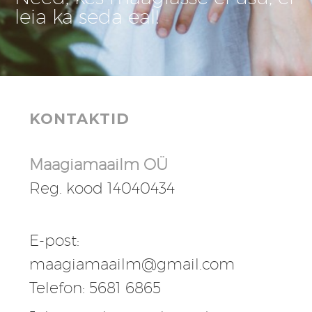
leia ka seda eal!
KONTAKTID
Maagiamaailm OÜ
Reg. kood 14040434
E-post:
maagiamaailm@gmail.com
Telefon: 5681 6865