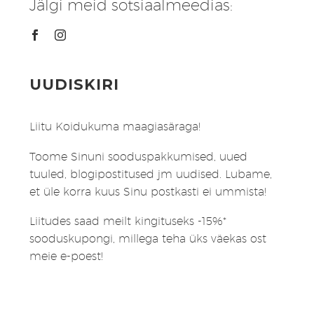
Jälgi meid sotsiaalmeedias:
UUDISKIRI
Liitu Koidukuma maagiasäraga!
Toome Sinuni sooduspakkumised, uued
tuuled, blogipostitused jm uudised. Lubame,
et üle korra kuus Sinu postkasti ei ummista!
Liitudes saad meilt kingituseks -15%*
sooduskupongi, millega teha üks väekas ost
meie e-poest!