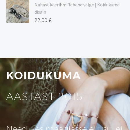
Nahast käerihm Rebane valge | Koidukuma
disain
22,00
€
KOIDUKUMA
AASTAST 2015
Need, kes maagiasse ei usu, ei