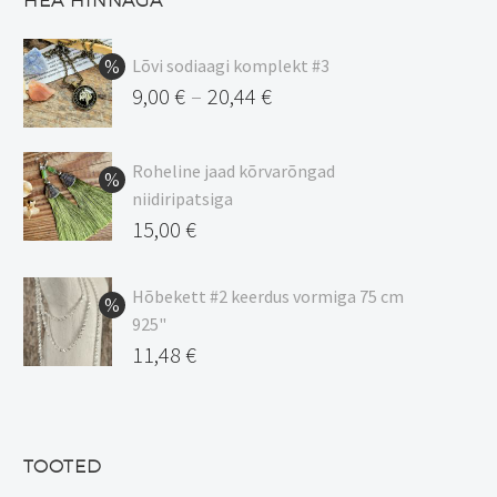
HEA HINNAGA
Lõvi sodiaagi komplekt #3
9,00
€
20,44
€
–
Hinnavahemik:
9,00 €
Roheline jaad kõrvarõngad
kuni
niidiripatsiga
20,44 €
Algne
15,00
€
hind
Praegune
oli:
hind
Hõbekett #2 keerdus vormiga 75 cm
925"
17,00 €.
on:
Algne
11,48
€
15,00 €.
hind
Praegune
oli:
hind
13,50 €.
on:
TOOTED
11,48 €.