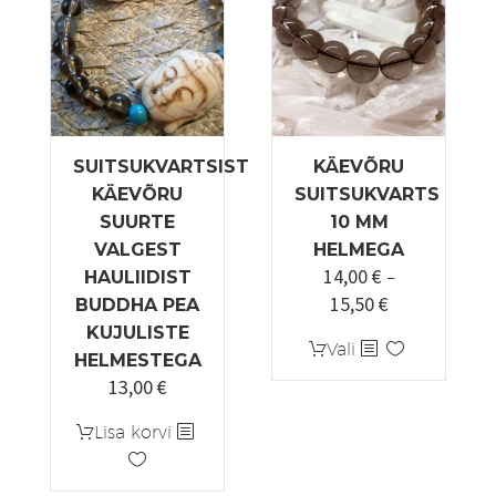
saab
teha
tootelehel.
SUITSUKVARTSIST
KÄEVÕRU
KÄEVÕRU
SUITSUKVARTS
SUURTE
10 MM
VALGEST
HELMEGA
14,00
€
HAULIIDIST
–
15,50
€
Hinnavahemi
BUDDHA PEA
14,00 €
KUJULISTE
Sellel
Vali
kuni
HELMESTEGA
tootel
13,00
€
15,50 €
on
mitu
Lisa korvi
varianti.
Valikuid