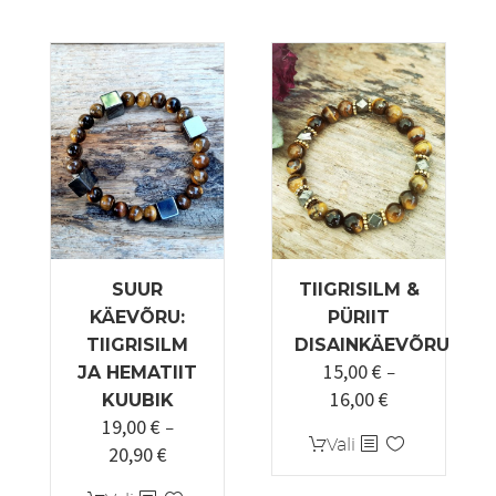
saab
teha
tootelehel.
SUUR
TIIGRISILM &
KÄEVÕRU:
PÜRIIT
TIIGRISILM
DISAINKÄEVÕRU
15,00
€
JA HEMATIIT
–
16,00
€
Hinnavahemi
KUUBIK
19,00
€
15,00 €
–
Sellel
Vali
20,90
€
Hinnavahemik:
kuni
tootel
19,00 €
16,00 €