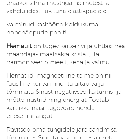
draakonsilma mustriga helmetest ja
vahelülidest, lükituna elastikpaelale.
Valminud käsitööna Koidukuma
nobenäppude poolt!
Hematiit
on tugev kaitsekivi ja ühtlasi hea
maandaja- maatšakra kristall; ta
harmoniseerib meelt, keha ja vaimu.
Hematiidi magneetiline toime on nii
füüsiline kui vaimne- ta aitab välja
tõmmata Sinust negatiivsed käitumis- ja
mõttemustrid ning energiat. Toetab
kartlikke naisi, tugevdab nende
enesehinnangut.
Ravitseb oma tungidele järeleandmist,
tõmmates Sind tagasi oma esialgsete