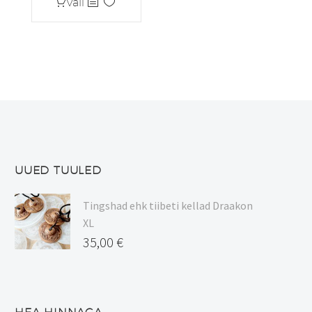
Sellel
on
Vali
kuni
tootel
mitu
20,90 €
on
varianti.
mitu
Valikuid
varianti.
saab
Valikuid
teha
saab
tootelehel.
teha
tootelehel.
UUED TUULED
Tingshad ehk tiibeti kellad Draakon
XL
35,00
€