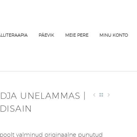
ALLITERAAPIA
PÄEVIK
MEIE PERE
MINU KONTO
JA UNELAMMAS |
DISAIN
poolt valminud originaalne punutud