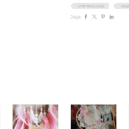
unenäopüüdja
valg
Jaga: