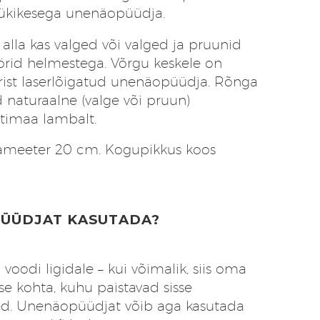
ükikesega unenäopüüdja.
alla kas valged või valged ja pruunid
örid helmestega. Võrgu keskele on
erist laserlõigatud unenäopüüdja. Rõnga
d naturaalne (valge või pruun)
timaa lambalt.
ameeter 20 cm. Kogupikkus koos
ÜÜDJAT KASUTADA?
oodi ligidale – kui võimalik, siis oma
sse kohta, kuhu paistavad sisse
d. Unenäopüüdjat võib aga kasutada