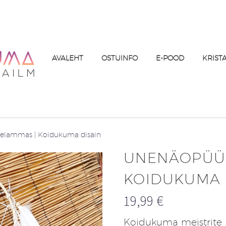
AVALEHT
OSTUINFO
E-POOD
KRIST
elammas | Koidukuma disain
UNENÄOPÜÜD
KOIDUKUMA 
19,99
€
Koidukuma meistrite 