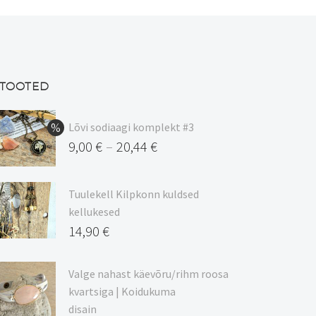
saab
saab
teha
teha
tootelehel.
tootelehel.
TOOTED
Lõvi sodiaagi komplekt #3
9,00
€
20,44
€
–
Hinnavahemik:
9,00 €
Tuulekell Kilpkonn kuldsed
kuni
kellukesed
20,44 €
14,90
€
Valge nahast käevõru/rihm roosa
kvartsiga | Koidukuma
disain