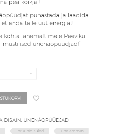
na pea kõikjal!
opüüdjat puhastada ja laadida
 et anda talle uut energiat!
 kohta lähemalt meie Päeviku
 müstilised unenäopüüdjad!”
OSTUKORVI
 DISAIN
,
UNENÄOPÜÜDJAD
n
pruunid suled
unelammas