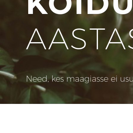
KOID
AASTA
Need, kes maagiasse ei usu, 