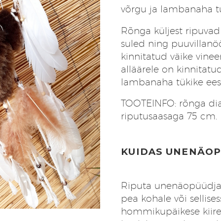
võrgu ja lambanaha t
Rõnga küljest ripuvad 
suled ning puuvillanö
kinnitatud väike vine
alläärele on kinnitatu
lambanaha tükike ees
TOOTEINFO: rõnga di
riputusaasaga 75 cm.
KUIDAS UNENÄOP
Riputa unenäopüüdja v
pea kohale või sellise
hommikupäikese kiire