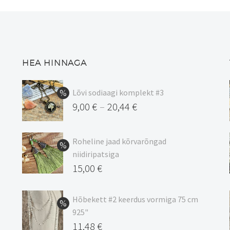
saab
teha
tootelehel.
HEA HINNAGA
Lõvi sodiaagi komplekt #3
9,00
€
20,44
€
–
Hinnavahemik:
9,00 €
Roheline jaad kõrvarõngad
kuni
niidiripatsiga
20,44 €
Algne
15,00
€
hind
Praegune
oli:
hind
Hõbekett #2 keerdus vormiga 75 cm
925"
17,00 €.
on:
Algne
11,48
€
15,00 €.