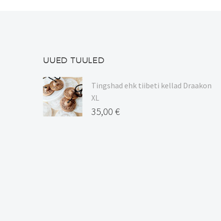
teha
tootelehel.
UUED TUULED
Tingshad ehk tiibeti kellad Draakon
XL
35,00
€