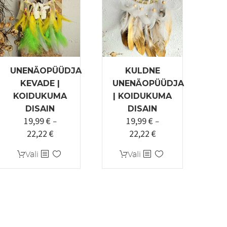
UNENÄOPÜÜDJA
KULDNE
KEVADE |
UNENÄOPÜÜDJA
KOIDUKUMA
| KOIDUKUMA
DISAIN
DISAIN
19,99
€
19,99
€
–
–
22,22
€
22,22
€
Hinnavahemik:
Hinnavahemik:
19,99 €
19,99 €
Sellel
Sellel
Vali
Vali
kuni
kuni
tootel
tootel
22,22 €
22,22 €
on
on
mitu
mitu
varianti.
varianti.
Valikuid
Valikuid