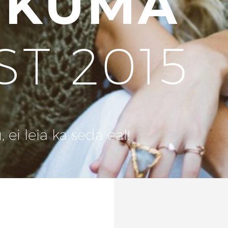
UKUMA
ST 2015
ei leia ka seda eal!