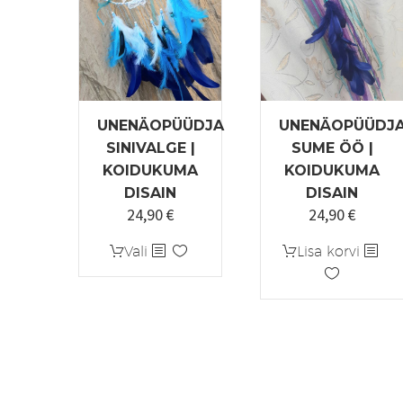
UNENÄOPÜÜDJA
UNENÄOPÜÜDJ
SINIVALGE |
SUME ÖÖ |
KOIDUKUMA
KOIDUKUMA
DISAIN
DISAIN
24,90
€
24,90
€
Sellel
Vali
Lisa korvi
tootel
on
mitu
varianti.
Valikuid
saab