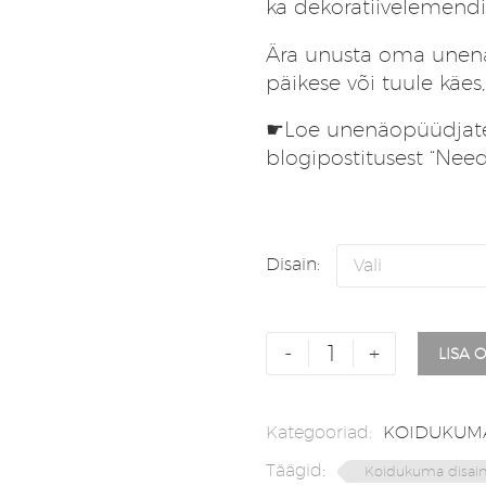
ka dekoratiivelemendi
Ära unusta oma unenä
päikese või tuule käes,
☛Loe unenäopüüdjate
blogipostitusest
“Need
Disain
Vali
Unenäopüüdja
-
+
LISA 
Unelammas
|
Koidukuma
Kategooriad:
KOIDUKUMA
disain
Täägid:
Koidukuma disai
kogus