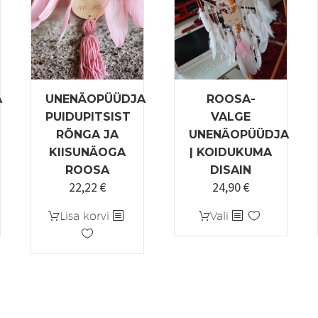
A
UNENÄOPÜÜDJA
ROOSA-
PUIDUPITSIST
VALGE
RÕNGA JA
UNENÄOPÜÜDJA
KIISUNÄOGA
| KOIDUKUMA
ROOSA
DISAIN
22,22
€
24,90
€
Sellel
Lisa korvi
Vali
tootel
on
mitu
varianti.
Valikuid