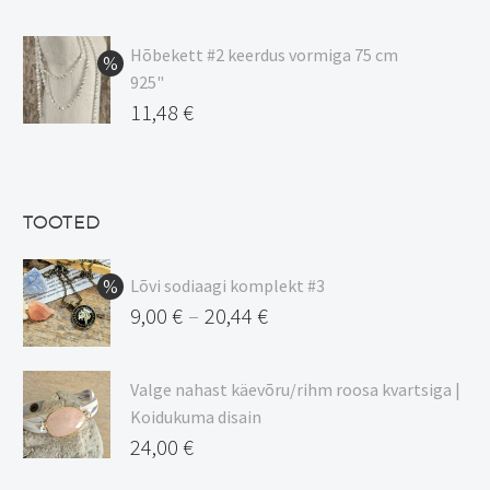
hind
Praegune
oli:
hind
Hõbekett #2 keerdus vormiga 75 cm
925"
17,00 €.
on:
Algne
11,48
€
15,00 €.
hind
Praegune
oli:
hind
13,50 €.
on:
TOOTED
11,48 €.
Lõvi sodiaagi komplekt #3
9,00
€
20,44
€
–
Hinnavahemik:
9,00 €
Valge nahast käevõru/rihm roosa kvartsiga |
kuni
Koidukuma disain
20,44 €
24,00
€