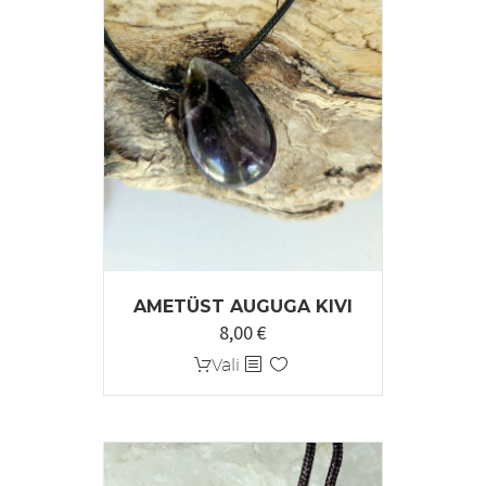
AMETÜST AUGUGA KIVI
8,00
€
Sellel
Vali
tootel
on
mitu
varianti.