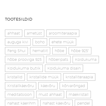
hind
hind
TOOTESILDID
ahhaat
ametüst
aroomiteraapia
auguga kivi
boho
ehete müük
Feng Shui
hematiit
hõbe
hõbe 925"
hõbe prooviga 925
hõberipats
Koidukuma
Koidukuma butiik
Koidukuma disain
kristallid
kristallide müük
kristalliteraapia
Kristallkäevõru
käevõru
kõrvarõngad
meditatsioon
must ahhaat
mäekristall
nahast käerihm
nahast käevõru
pendel