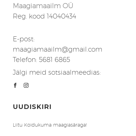
Maagiamaailm OÜ
Reg. kood 14040434
E-post:
maagiamaailm@gmail.com
Telefon: 5681 6865
Jälgi meid sotsiaalmeedias:
UUDISKIRI
Liitu Koidukuma maagiasäraga!