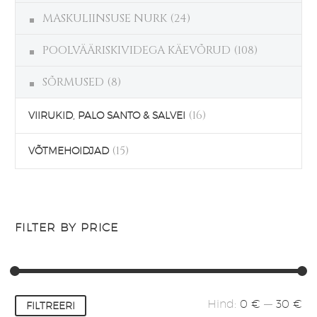
MASKULIINSUSE NURK
(24)
POOLVÄÄRISKIVIDEGA KÄEVÕRUD
(108)
SÕRMUSED
(8)
(16)
VIIRUKID, PALO SANTO & SALVEI
(15)
VÕTMEHOIDJAD
FILTER BY PRICE
Minimaalne
Maksimaalne
Hind:
0 €
—
30 €
FILTREERI