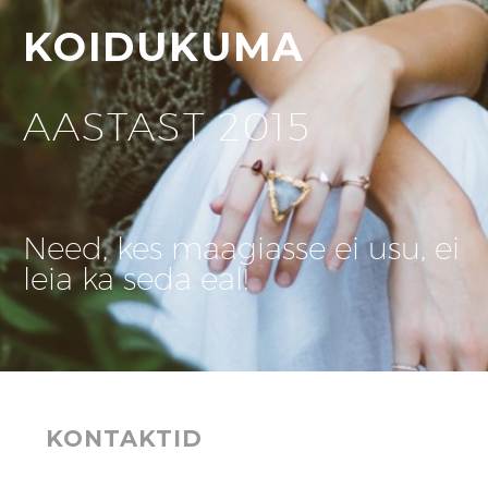
KOIDUKUMA
AASTAST 2015
Need, kes maagiasse ei usu, ei
leia ka seda eal!
KONTAKTID