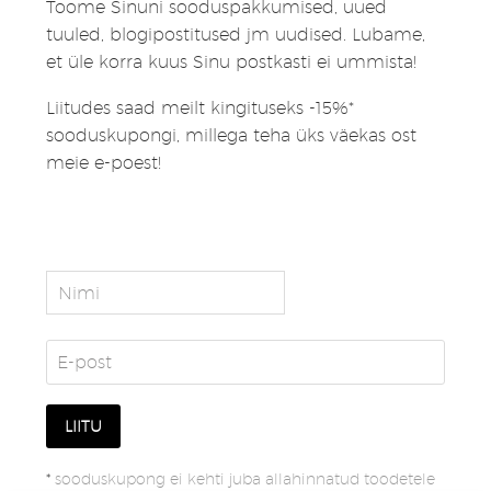
Toome Sinuni sooduspakkumised, uued
tuuled, blogipostitused jm uudised. Lubame,
et üle korra kuus Sinu postkasti ei ummista!
Liitudes saad meilt kingituseks -15%*
sooduskupongi, millega teha üks väekas ost
meie e-poest!
*
sooduskupong ei kehti juba allahinnatud toodetele