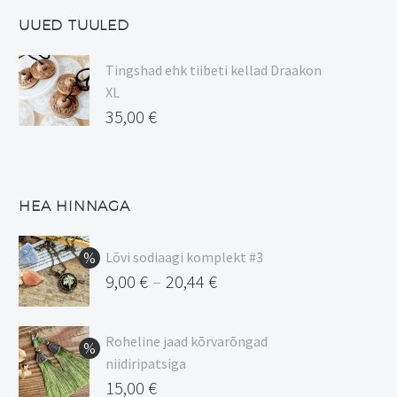
UUED TUULED
Tingshad ehk tiibeti kellad Draakon
XL
35,00
€
HEA HINNAGA
Lõvi sodiaagi komplekt #3
9,00
€
20,44
€
–
Hinnavahemik:
9,00 €
Roheline jaad kõrvarõngad
kuni
niidiripatsiga
20,44 €
Algne
15,00
€