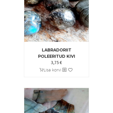
LABRADORIIT
POLEERITUD KIVI
3,75
€
Algne
Praegune
hind
hind
Lisa korvi
oli:
on:
4,40 €.
3,75 €.