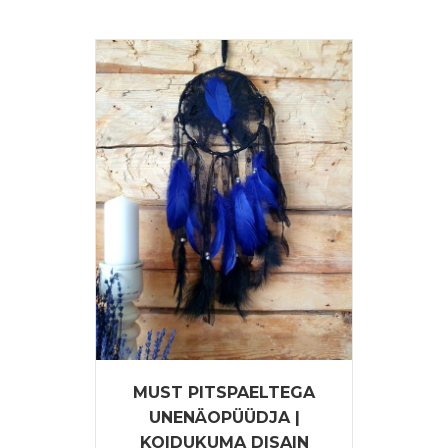
on
mitu
varianti.
Valikuid
saab
teha
tootelehel.
MUST PITSPAELTEGA
UNENÄOPÜÜDJA |
KOIDUKUMA DISAIN