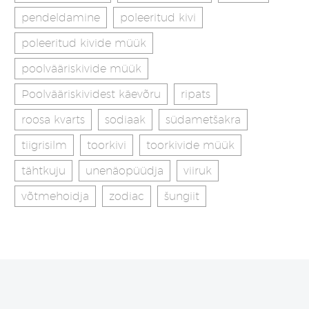
pendeldamine
poleeritud kivi
poleeritud kivide müük
poolvääriskivide müük
Poolvääriskividest käevõru
ripats
roosa kvarts
sodiaak
südametšakra
tiigrisilm
toorkivi
toorkivide müük
tähtkuju
unenäopüüdja
viiruk
võtmehoidja
zodiac
šungiit