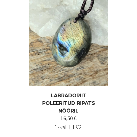
Valikuid
saab
teha
tootelehel.
LABRADORIIT
POLEERITUD RIPATS
NÖÖRIL
16,50
€
Sellel
Vali
tootel