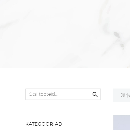

Järj
KATEGOORIAD