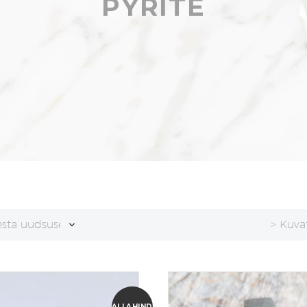
PYRITE
esta uudsuse alusel
> Kuva
ALLAHINDLUS!