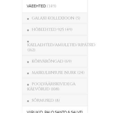
(349)
VÄEEHTED
GALAXI KOLLEXIOON
(5)
HÕBEEHTED 925
(49)
KAELAEHTED/AMULETID/RIPATSID
(162)
KÕRVARÕNGAD
(69)
MASKULIINSUSE NURK
(24)
POOLVÄÄRISKIVIDEGA
KÄEVÕRUD
(108)
SÕRMUSED
(8)
VIIRUKID, PALO SANTO & SALVEI