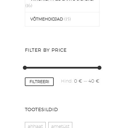
(16)
(15)
VÕTMEHOIDJAD
FILTER BY PRICE
Minimaalne
Maksimaalne
Hind:
0 €
—
40 €
FILTREERI
hind
hind
TOOTESILDID
ahhaat
ametüst