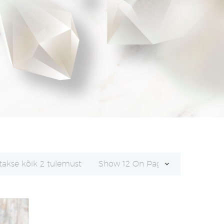
Sorditud
takse kõik 2 tulemust
Show 12 On Page
uusimate
järgi