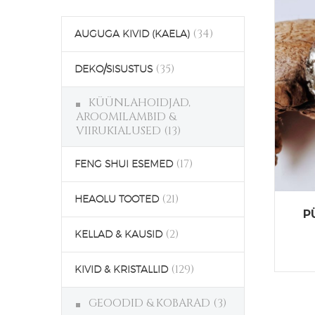
(34)
AUGUGA KIVID (KAELA)
(35)
DEKO/SISUSTUS
KÜÜNLAHOIDJAD,
AROOMILAMBID &
VIIRUKIALUSED
(13)
(17)
FENG SHUI ESEMED
(21)
HEAOLU TOOTED
P
(2)
KELLAD & KAUSID
(129)
KIVID & KRISTALLID
GEOODID & KOBARAD
(3)