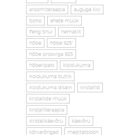
aroomiteraapia
auguga kivi
boho
ehete müük
Feng Shui
hematiit
hõbe
hõbe 925"
hõbe prooviga 925
hõberipats
Koidukuma
Koidukuma butiik
Koidukuma disain
kristallid
kristallide müük
kristalliteraapia
Kristallkäevõru
käevõru
kõrvarõngad
meditatsioon