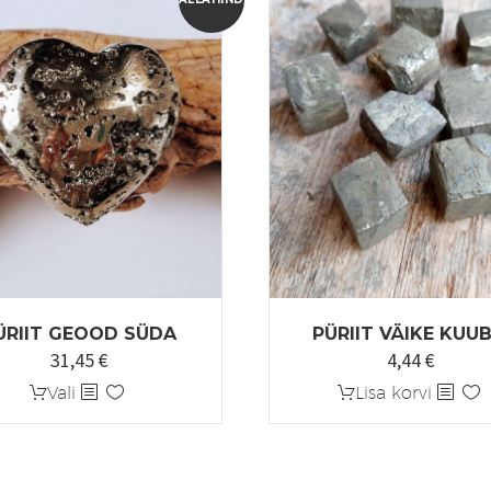
ÜRIIT GEOOD SÜDA
PÜRIIT VÄIKE KUUB
31,45
€
4,44
€
Algne
Praegune
hind
hind
Sellel
Vali
Lisa korvi
oli:
on:
tootel
37,00 €.
31,45 €.
on
mitu