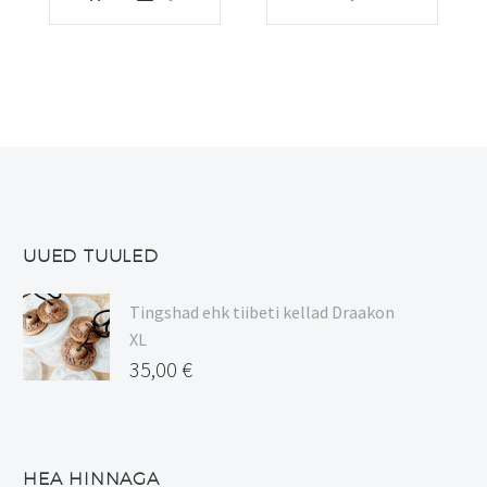
tootel
on
mitu
varianti.
Valikuid
saab
teha
tootelehel.
UUED TUULED
Tingshad ehk tiibeti kellad Draakon
XL
35,00
€
HEA HINNAGA