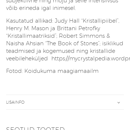
subjektiivne ning mõju ja selle intensiivsus
võib erineda igal inimesel.
Kasutatud allikad: Judy Hall “Kristallipiibel”,
Henry M. Mason ja Brittani Petrofky
“Kristallimaatriksid”; Robert Simmons &
Naisha Ahsian “The Book of Stones”; isiklikud
teadmised ja kogemused ning kristallide
veebileheküljed
https://mycrystalpedia.wordp
Fotod: Koidukuma maagiamaailm
LISAINFO
SEOTUD TOOTED