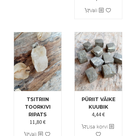
19,00 €
Sellel
Vali
kuni
tootel
19,99 €
on
mitu
varianti.
Valikuid
saab
teha
tootelehel.
TSITRIIN
PÜRIIT VÄIKE
TOORKIVI
KUUBIK
4,44
€
RIPATS
11,80
€
Lisa korvi
Sellel
Vali