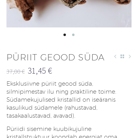
PÜRIIT GEOOD SÜDA
31,45
€
37,00
€
Algne
Praegune
Eksklusiivne püriit geood süda,
hind
hind
silmipimestav ilu ning praktiline toime.
oli:
on:
Südamekujulised kristallid on iseäranis
37,00 €.
31,45 €.
kasulikud südamele (rahustavad,
tasakaalustavad, avavad).
Püriidi sisemine kuubikujuline
kristallstruktuur koondab energiat oma