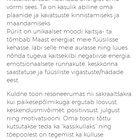
vormi sees. Ta on kasulik abiline oma
plaanide ja kavatsuste kinnistamiseks ja
maandamiseks.
Püriit on unikaalset moodi kaitsja- ta
tõmbab Maast energiat meie füüsilisse
kehasse, läbi selle meie aurasse ning luues
nõnda tugeva kaitsekilbi negatiivse energia,
emotsionaalsete rünnakute, keskkonna
saastatuse ja füüsiliste vigastuste/hädade
eest.
Kuldne toon resoneerumas nii sakraaltšakra
kui päikesepõimikuga ergutab loovust,
keskendusmivõimet, positiivsust, julgust
ning motivatsiooni. Oma tooni tõttu
kutsutakse teda ka “kassikullaks” ning
tõepoolest on tegemist ka külluse