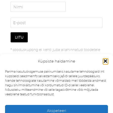
*
sooduskupong ei kehti juba allahinnatud toodetele
Küpsiste haldamine
Parima kasutuskogemuse pakkumiseks kasutame tehnoloogiaid (nt
küpsiseid) seadmeinfo salvestamiseks ja/või sellele juurdepääsuks.
Nende tehnoloogiate kasutamine võimaldab meil töödelda andmeid,
nagu sirvimiskäitumine või kordumatud ID-d sellel veebilehel.
Nõusoleku mitteandmine või selle tagasivõtmine võib mõjutada
veebilehe teatud funktsionaalsust.
Müügitingimused
Privaatsuspoliitika
Akspeteeri