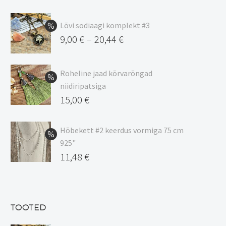
Lõvi sodiaagi komplekt #3
9,00
€
20,44
€
–
Hinnavahemik:
9,00 €
Roheline jaad kõrvarõngad
kuni
niidiripatsiga
20,44 €
Algne
15,00
€
hind
Praegune
oli:
hind
Hõbekett #2 keerdus vormiga 75 cm
925"
17,00 €.
on:
Algne
11,48
€
15,00 €.
hind
Praegune
oli:
hind
13,50 €.
on:
TOOTED
11,48 €.