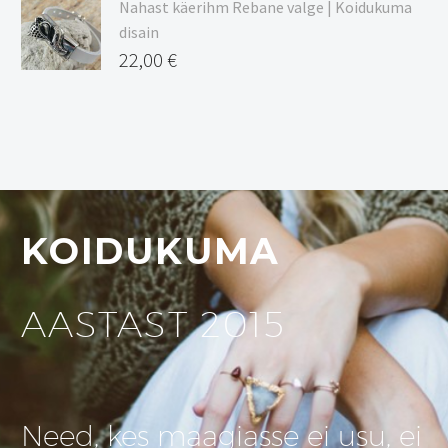
Nahast käerihm Rebane valge | Koidukuma
disain
22,00
€
KOIDUKUMA
AASTAST 2015
Need, kes maagiasse ei usu, ei