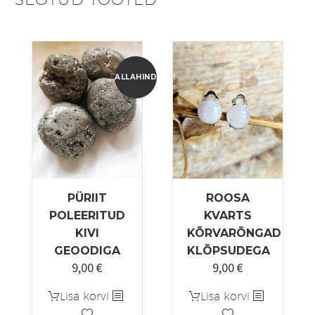
ALLAHINDLUS!
PÜRIIT
ROOSA
POLEERITUD
KVARTS
KIVI
KÕRVARÕNGAD
GEOODIGA
KLÕPSUDEGA
9,00
€
9,00
€
Algne
Praegune
hind
hind
Lisa korvi
Lisa korvi
oli:
on: