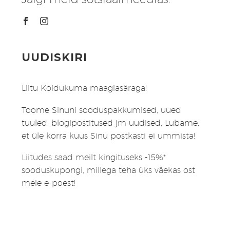
UUDISKIRI
Liitu Koidukuma maagiasäraga!
Toome Sinuni sooduspakkumised, uued
tuuled, blogipostitused jm uudised. Lubame,
et üle korra kuus Sinu postkasti ei ummista!
Liitudes saad meilt kingituseks -15%*
sooduskupongi, millega teha üks väekas ost
meie e-poest!