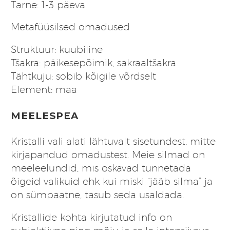
Tarne: 1-3 päeva
Metafüüsilsed omadused
Struktuur: kuubiline
Tšakra: päikesepõimik, sakraaltšakra
Tähtkuju: sobib kõigile võrdselt
Element: maa
MEELESPEA
Kristalli vali alati lähtuvalt sisetundest, mitte
kirjapandud omadustest. Meie silmad on
meeleelundid, mis oskavad tunnetada
õigeid valikuid ehk kui miski “jääb silma” ja
on sümpaatne, tasub seda usaldada.
Kristallide kohta kirjutatud info on