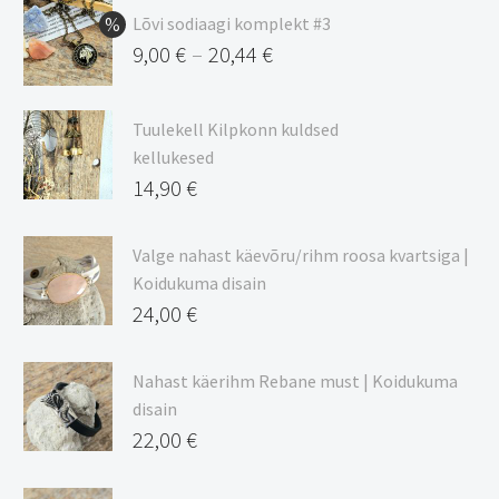
Lõvi sodiaagi komplekt #3
9,00
€
20,44
€
–
Hinnavahemik:
9,00 €
Tuulekell Kilpkonn kuldsed
kuni
kellukesed
20,44 €
14,90
€
Valge nahast käevõru/rihm roosa kvartsiga |
Koidukuma disain
24,00
€
Nahast käerihm Rebane must | Koidukuma
disain
22,00
€