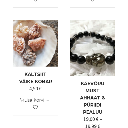
12,00 €.
9,00 €.
KALTSIIT
VÄIKE KOBAR
KÄEVÕRU
4,50
€
MUST
AHHAAT &
Lisa korvi
PÜRIIDI
PEALUU
19,00
€
–
19,99
€
Hinnavahemi