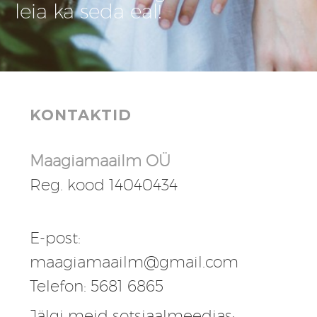
leia ka seda eal!
KONTAKTID
Maagiamaailm OÜ
Reg. kood 14040434
E-post:
maagiamaailm@gmail.com
Telefon: 5681 6865
Jälgi meid sotsiaalmeedias: