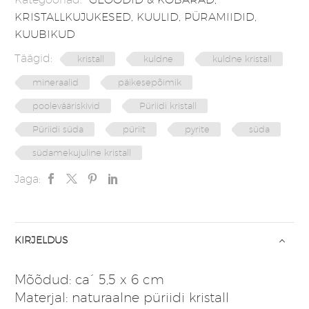
KRISTALLKUJUKESED
,
KUULID, PÜRAMIIDID,
KUUBIKUD
Täägid:
kristall
kuldne
kuldne kristall
mineraalid
päikesepõimik
poolevääriskivid
Püriidi kristall
Püriidi süda
püriit
pyrite
süda
südamekujuline kristall
Jaga:
KIRJELDUS
Mõõdud: ca´ 5,5 x 6 cm
Materjal: naturaalne püriidi kristall