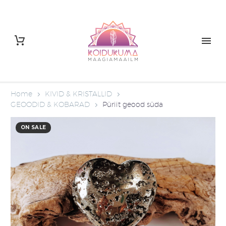
Home
KIVID & KRISTALLID
GEOODID & KOBARAD
Püriit geood süda
ON SALE