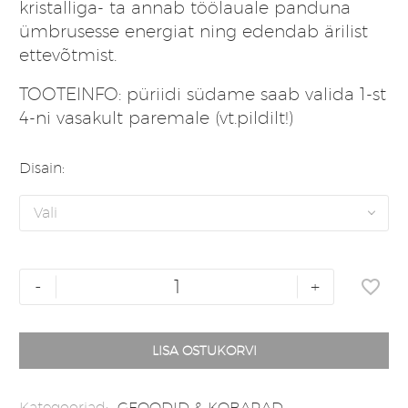
kristalliga- ta annab töölauale panduna
ümbrusesse energiat ning edendab ärilist
ettevõtmist.
TOOTEINFO: püriidi südame saab valida 1-st
4-ni vasakult paremale (vt.pildilt!)
Disain
Vali
Püriit
-
+
geood
süda
kogus
LISA OSTUKORVI
Kategooriad:
GEOODID & KOBARAD
,