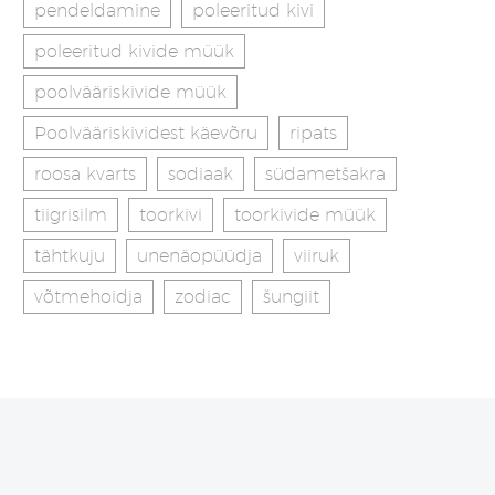
pendeldamine
poleeritud kivi
poleeritud kivide müük
poolvääriskivide müük
Poolvääriskividest käevõru
ripats
roosa kvarts
sodiaak
südametšakra
tiigrisilm
toorkivi
toorkivide müük
tähtkuju
unenäopüüdja
viiruk
võtmehoidja
zodiac
šungiit