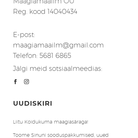
Maagiamaailm OÜ
Reg. kood 14040434
E-post:
maagiamaailm@gmail.com
Telefon: 5681 6865
Jälgi meid sotsiaalmeedias:
UUDISKIRI
Liitu Koidukuma maagiasäraga!
Toome Sinuni sooduspakkumised, uued