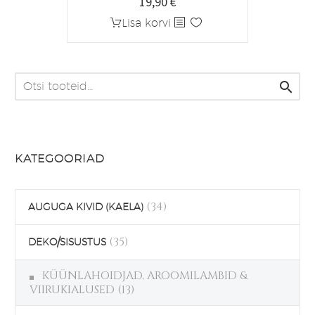
19,90
€
Lisa korvi

KATEGOORIAD
(34)
AUGUGA KIVID (KAELA)
(35)
DEKO/SISUSTUS
KÜÜNLAHOIDJAD, AROOMILAMBID &
VIIRUKIALUSED
(13)