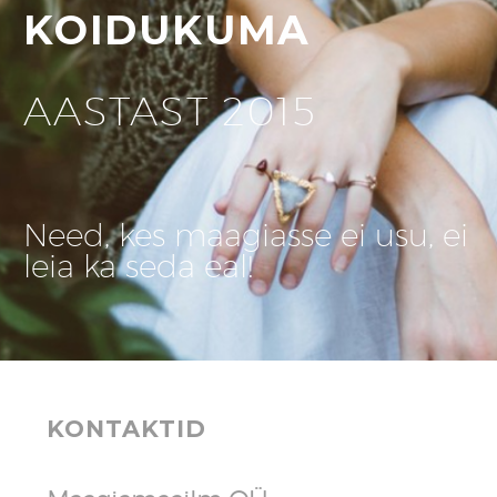
KOIDUKUMA
AASTAST 2015
Need, kes maagiasse ei usu, ei
leia ka seda eal!
KONTAKTID