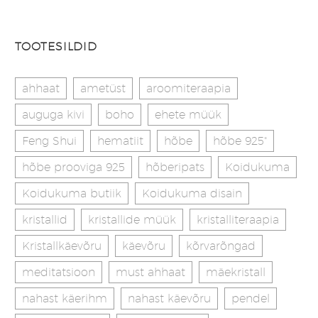
TOOTESILDID
ahhaat
ametüst
aroomiteraapia
auguga kivi
boho
ehete müük
Feng Shui
hematiit
hõbe
hõbe 925"
hõbe prooviga 925
hõberipats
Koidukuma
Koidukuma butiik
Koidukuma disain
kristallid
kristallide müük
kristalliteraapia
Kristallkäevõru
käevõru
kõrvarõngad
meditatsioon
must ahhaat
mäekristall
nahast käerihm
nahast käevõru
pendel