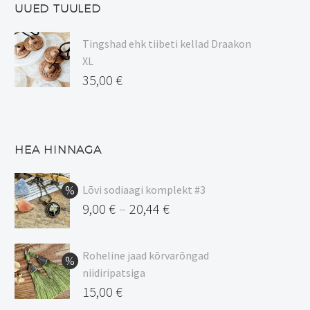
UUED TUULED
Tingshad ehk tiibeti kellad Draakon
XL
35,00
€
HEA HINNAGA
Lõvi sodiaagi komplekt #3
9,00
€
20,44
€
–
Hinnavahemik:
9,00 €
Roheline jaad kõrvarõngad
kuni
niidiripatsiga
20,44 €
Algne
15,00
€