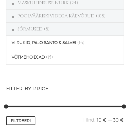
MASKULIINSUSE NURK
(24)
POOLVÄÄRISKIVIDEGA KÄEVÕRUD
(108)
SÕRMUSED
(8)
(16)
VIIRUKID, PALO SANTO & SALVEI
(15)
VÕTMEHOIDJAD
FILTER BY PRICE
Minimaalne
Maksimaalne
Hind:
10 €
—
30 €
FILTREERI
hind
hind