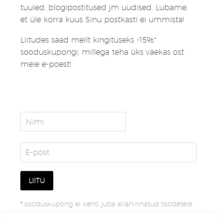
tuuled, blogipostitused jm uudised. Lubame,
et üle korra kuus Sinu postkasti ei ummista!
Liitudes saad meilt kingituseks -15%*
sooduskupongi, millega teha üks väekas ost
meie e-poest!
*
sooduskupong ei kehti juba allahinnatud toodetele