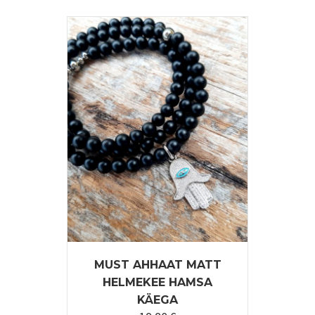
on
mitu
varianti.
Valikuid
saab
teha
tootelehel.
MUST AHHAAT MATT
HELMEKEE HAMSA
KÄEGA