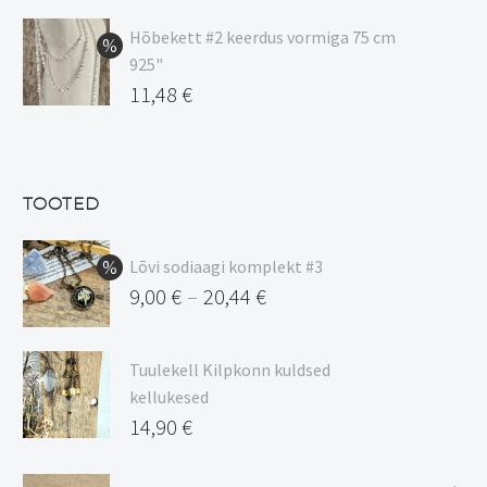
hind
Praegune
oli:
hind
Hõbekett #2 keerdus vormiga 75 cm
925"
17,00 €.
on:
Algne
11,48
€
15,00 €.
hind
Praegune
oli:
hind
13,50 €.
on:
TOOTED
11,48 €.
Lõvi sodiaagi komplekt #3
9,00
€
20,44
€
–
Hinnavahemik:
9,00 €
Tuulekell Kilpkonn kuldsed
kuni
kellukesed
20,44 €
14,90
€