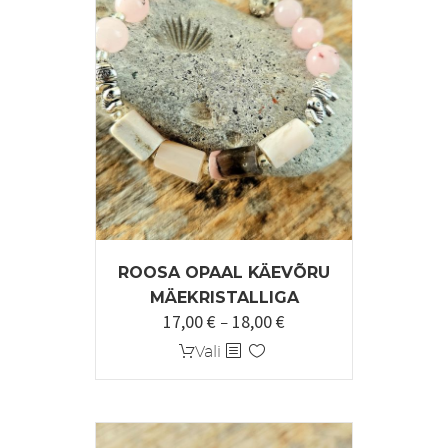
ROOSA OPAAL KÄEVÕRU
MÄEKRISTALLIGA
17,00
€
18,00
€
Hinnavahemik:
–
17,00 €
Sellel
Vali
kuni
tootel
18,00 €
on
mitu