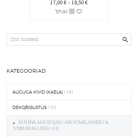
17,00
€
18,50
€
Hinnavahemik:
–
17,00 €
Sellel
Vali
kuni
tootel
18,50 €
on
mitu

varianti.
Valikuid
saab
teha
KATEGOORIAD
tootelehel.
(34)
AUGUGA KIVID (KAELA)
(35)
DEKO/SISUSTUS
KÜÜNLAHOIDJAD, AROOMILAMBID &
VIIRUKIALUSED
(13)