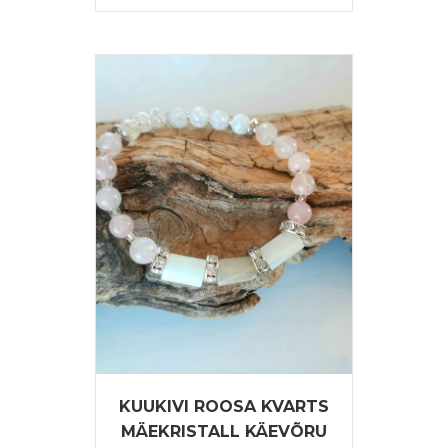
kuni
tootel
18,00 €
on
mitu
varianti.
Valikuid
saab
teha
tootelehel.
KUUKIVI ROOSA KVARTS
MÄEKRISTALL KÄEVÕRU