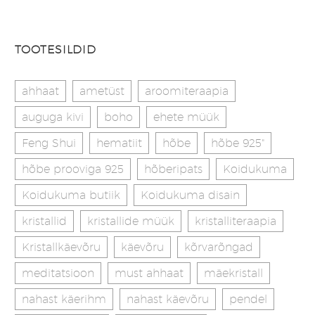
TOOTESILDID
ahhaat
ametüst
aroomiteraapia
auguga kivi
boho
ehete müük
Feng Shui
hematiit
hõbe
hõbe 925"
hõbe prooviga 925
hõberipats
Koidukuma
Koidukuma butiik
Koidukuma disain
kristallid
kristallide müük
kristalliteraapia
Kristallkäevõru
käevõru
kõrvarõngad
meditatsioon
must ahhaat
mäekristall
nahast käerihm
nahast käevõru
pendel