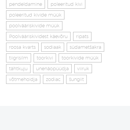
pendeldamine
poleeritud kivi
poleeritud kivide müük
poolvääriskivide müük
Poolvääriskividest käevõru
ripats
roosa kvarts
sodiaak
südametšakra
tiigrisilm
toorkivi
toorkivide müük
tähtkuju
unenäopüüdja
viiruk
võtmehoidja
zodiac
šungiit