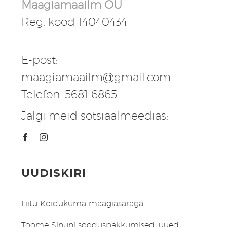
Maagiamaailm OÜ
Reg. kood 14040434
E-post:
maagiamaailm@gmail.com
Telefon: 5681 6865
Jälgi meid sotsiaalmeedias:
UUDISKIRI
Liitu Koidukuma maagiasäraga!
Toome Sinuni sooduspakkumised, uued