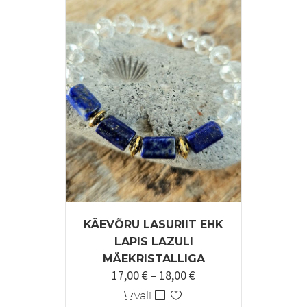
varianti.
Valikuid
saab
teha
tootelehel.
KÄEVÕRU LASURIIT EHK
LAPIS LAZULI
MÄEKRISTALLIGA
17,00
€
18,00
€
Hinnavahemik:
–
17,00 €
Sellel
Vali