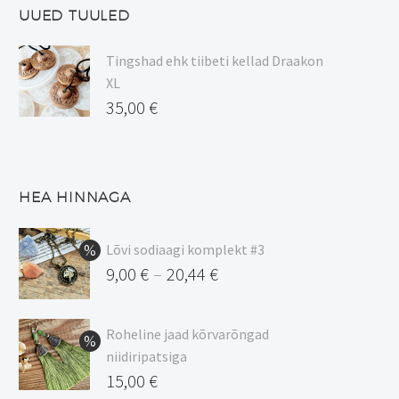
UUED TUULED
Tingshad ehk tiibeti kellad Draakon
XL
35,00
€
HEA HINNAGA
Lõvi sodiaagi komplekt #3
9,00
€
20,44
€
–
Hinnavahemik:
9,00 €
Roheline jaad kõrvarõngad
kuni
niidiripatsiga
20,44 €
Algne
15,00
€