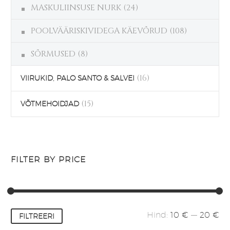
MASKULIINSUSE NURK
(24)
POOLVÄÄRISKIVIDEGA KÄEVÕRUD
(108)
SÕRMUSED
(8)
(16)
VIIRUKID, PALO SANTO & SALVEI
(15)
VÕTMEHOIDJAD
FILTER BY PRICE
Minimaalne
Maksimaalne
Hind:
10 €
—
20 €
FILTREERI
hind
hind