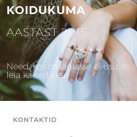
KOIDUKUMA
AASTAST 2015
Need, kes maagiasse ei usu, ei
leia ka seda eal!
KONTAKTID