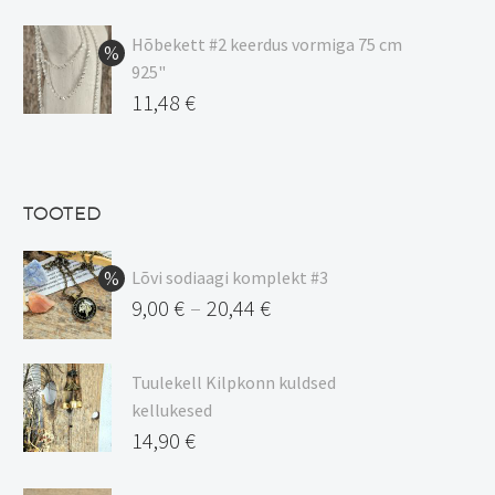
hind
Praegune
oli:
hind
Hõbekett #2 keerdus vormiga 75 cm
925"
17,00 €.
on:
Algne
11,48
€
15,00 €.
hind
Praegune
oli:
hind
13,50 €.
on:
TOOTED
11,48 €.
Lõvi sodiaagi komplekt #3
9,00
€
20,44
€
–
Hinnavahemik:
9,00 €
Tuulekell Kilpkonn kuldsed
kuni
kellukesed
20,44 €
14,90
€