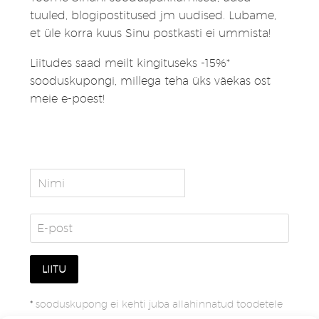
tuuled, blogipostitused jm uudised. Lubame,
et üle korra kuus Sinu postkasti ei ummista!
Liitudes saad meilt kingituseks -15%*
sooduskupongi, millega teha üks väekas ost
meie e-poest!
*
sooduskupong ei kehti juba allahinnatud toodetele