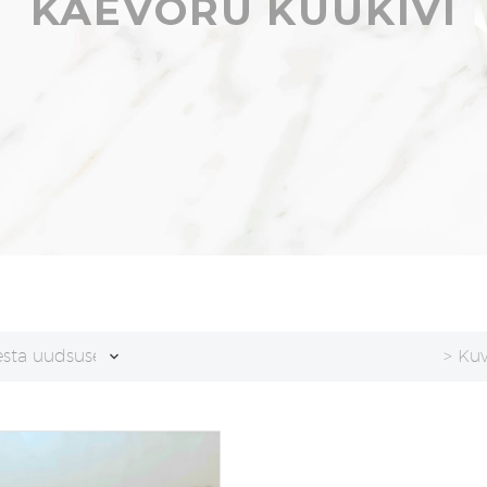
KÄEVÕRU KUUKIVI
esta uudsuse alusel
> Ku