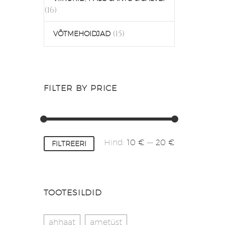
(16)
(15)
VÕTMEHOIDJAD
FILTER BY PRICE
Minimaalne
Maksimaalne
Hind:
10 €
—
20 €
FILTREERI
hind
hind
TOOTESILDID
ahhaat
ametüst