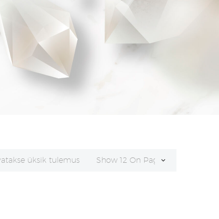
vatakse üksik tulemus
Show 12 On Page