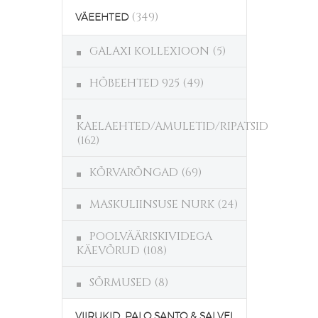
(349)
VÄEEHTED
GALAXI KOLLEXIOON
(5)
HÕBEEHTED 925
(49)
KAELAEHTED/AMULETID/RIPATSID
(162)
KÕRVARÕNGAD
(69)
MASKULIINSUSE NURK
(24)
POOLVÄÄRISKIVIDEGA
KÄEVÕRUD
(108)
SÕRMUSED
(8)
VIIRUKID, PALO SANTO & SALVEI