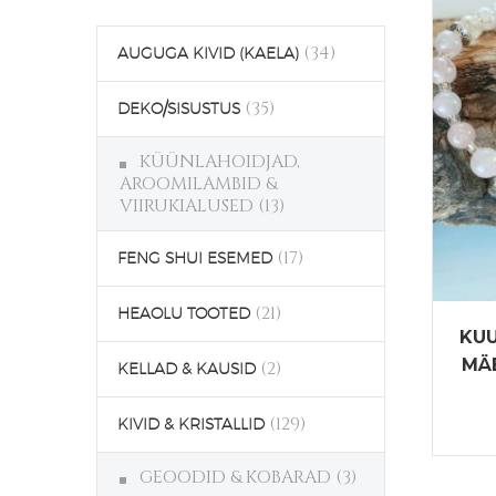
(34)
AUGUGA KIVID (KAELA)
(35)
DEKO/SISUSTUS
KÜÜNLAHOIDJAD,
AROOMILAMBID &
VIIRUKIALUSED
(13)
(17)
FENG SHUI ESEMED
(21)
HEAOLU TOOTED
KUU
MÄ
(2)
KELLAD & KAUSID
(129)
KIVID & KRISTALLID
GEOODID & KOBARAD
(3)