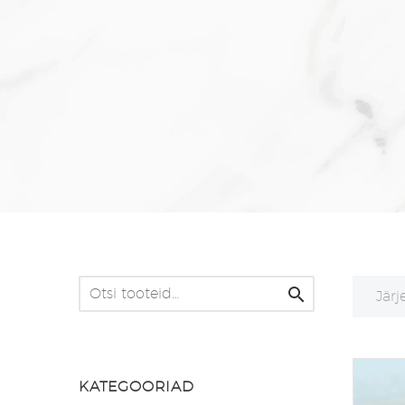

Järj
KATEGOORIAD