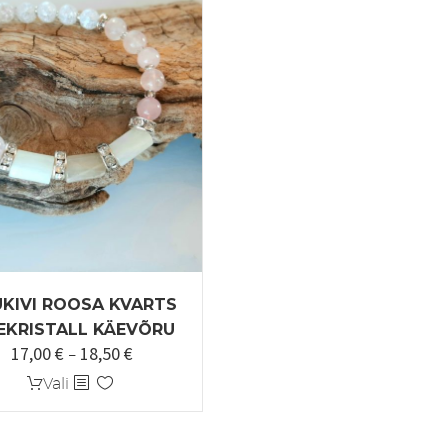
KIVI ROOSA KVARTS
EKRISTALL KÄEVÕRU
17,00
€
18,50
€
Hinnavahemik:
–
17,00 €
Sellel
Vali
kuni
tootel
18,50 €
on