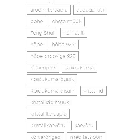
aroomiteraapia
auguga kivi
boho
ehete müük
Feng Shui
hematiit
hõbe
hõbe 925"
hõbe prooviga 925
hõberipats
Koidukuma
Koidukuma butiik
Koidukuma disain
kristallid
kristallide müük
kristalliteraapia
Kristallkäevõru
käevõru
kõrvarõngad
meditatsioon