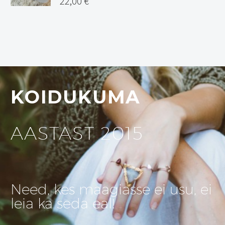
22,00
€
KOIDUKUMA
AASTAST 2015
Need, kes maagiasse ei usu, ei
leia ka seda eal!