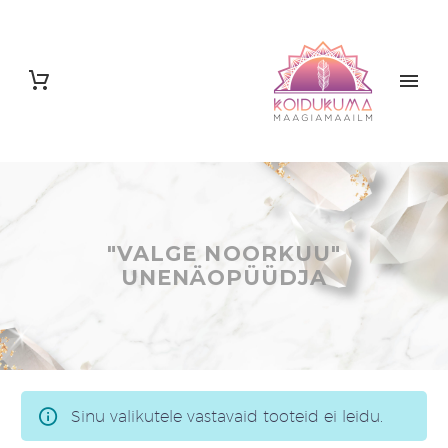
"VALGE NOORKUU"
UNENÄOPÜÜDJA
Sinu valikutele vastavaid tooteid ei leidu.