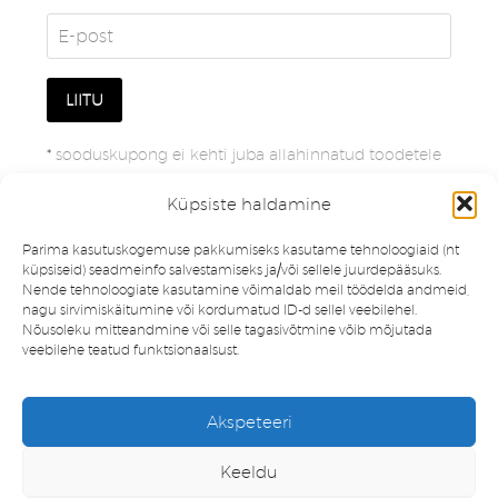
*
sooduskupong ei kehti juba allahinnatud toodetele
Küpsiste haldamine
Parima kasutuskogemuse pakkumiseks kasutame tehnoloogiaid (nt
küpsiseid) seadmeinfo salvestamiseks ja/või sellele juurdepääsuks.
Nende tehnoloogiate kasutamine võimaldab meil töödelda andmeid,
nagu sirvimiskäitumine või kordumatud ID-d sellel veebilehel.
Nõusoleku mitteandmine või selle tagasivõtmine võib mõjutada
veebilehe teatud funktsionaalsust.
Müügitingimused
Privaatsuspoliitika
Akspeteeri
Minu konto
Soovinimekiri
Keeldu