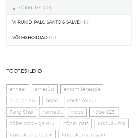
SÕRMUSED
(8)
(16)
VIIRUKID, PALO SANTO & SALVEI
(15)
VÕTMEHOIDJAD
TOOTESILDID
ahhaat
ametüst
aroomiteraapia
auguga kivi
boho
ehete müük
Feng Shui
hematiit
hõbe
hõbe 925"
hõbe prooviga 925
hõberipats
Koidukuma
Koidukuma butiik
Koidukuma disain