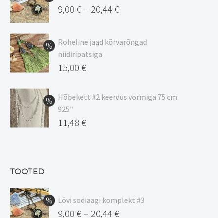
9,00
€
20,44
€
–
Hinnavahemik:
9,00 €
Roheline jaad kõrvarõngad
kuni
niidiripatsiga
20,44 €
Algne
15,00
€
hind
Praegune
oli:
hind
Hõbekett #2 keerdus vormiga 75 cm
925"
17,00 €.
on:
Algne
11,48
€
15,00 €.
hind
Praegune
oli:
hind
13,50 €.
on:
TOOTED
11,48 €.
Lõvi sodiaagi komplekt #3
9,00
€
20,44
€
–