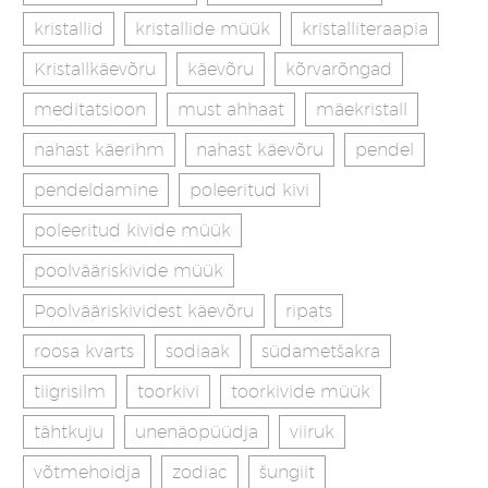
kristallid
kristallide müük
kristalliteraapia
Kristallkäevõru
käevõru
kõrvarõngad
meditatsioon
must ahhaat
mäekristall
nahast käerihm
nahast käevõru
pendel
pendeldamine
poleeritud kivi
poleeritud kivide müük
poolvääriskivide müük
Poolvääriskividest käevõru
ripats
roosa kvarts
sodiaak
südametšakra
tiigrisilm
toorkivi
toorkivide müük
tähtkuju
unenäopüüdja
viiruk
võtmehoidja
zodiac
šungiit