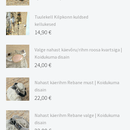
Hinnavahemik:
9,00 €
Tuulekell Kilpkonn kuldsed
kuni
kellukesed
20,44 €
14,90
€
Valge nahast käevõru/rihm roosa kvartsiga |
Koidukuma disain
24,00
€
Nahast käerihm Rebane must | Koidukuma
disain
22,00
€
Nahast käerihm Rebane valge | Koidukuma
disain