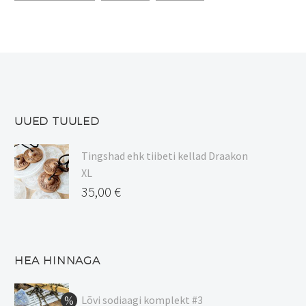
UUED TUULED
Tingshad ehk tiibeti kellad Draakon
XL
35,00
€
HEA HINNAGA
Lõvi sodiaagi komplekt #3