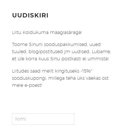
UUDISKIRI
Liitu Koidukuma maagiasäraga!
Toome Sinuni sooduspakkumised, uued
tuuled, blogipostitused jm uudised. Lubame,
et üle korra kuus Sinu postkasti ei ummista!
Liitudes saad meilt kingituseks -15%*
sooduskupongi, millega teha üks väekas ost
meie e-poest!