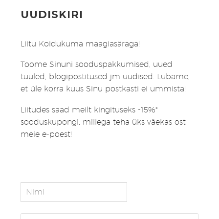
UUDISKIRI
Liitu Koidukuma maagiasäraga!
Toome Sinuni sooduspakkumised, uued
tuuled, blogipostitused jm uudised. Lubame,
et üle korra kuus Sinu postkasti ei ummista!
Liitudes saad meilt kingituseks -15%*
sooduskupongi, millega teha üks väekas ost
meie e-poest!