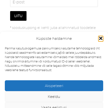
*
sooduskupong ei kehti juba allahinnatud toodetele
Küpsiste haldamine
Parima kasutuskogemuse pakkumiseks kasutame tehnoloogiaid (nt
küpsiseid) seadmeinfo salvestamiseks ja/või sellele juurdepääsuks.
Nende tehnoloogiate kasutamine võimaldab meil töödelda andmeid,
nagu sirvimiskäitumine või kordumatud ID-d sellel veebilehel.
Nõusoleku mitteandmine või selle tagasivõtmine võib mõjutada
veebilehe teatud funktsionaalsust.
Müügitingimused
Privaatsuspoliitika
Akspeteeri
Minu konto
Soovinimekiri
Keeldu
Vaata eelistusi