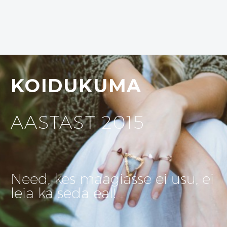
KOIDUKUMA
AASTAST 2015
Need, kes maagiasse ei usu, ei
leia ka seda eal!