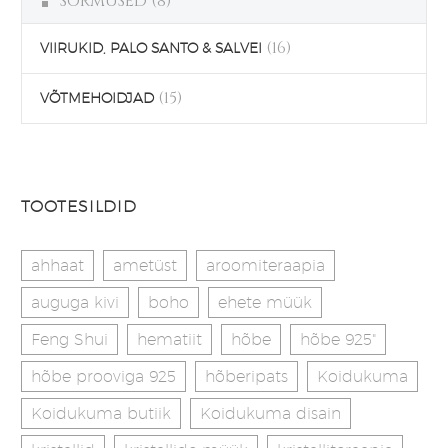
SÕRMUSED
(8)
(16)
VIIRUKID, PALO SANTO & SALVEI
(15)
VÕTMEHOIDJAD
TOOTESILDID
ahhaat
ametüst
aroomiteraapia
auguga kivi
boho
ehete müük
Feng Shui
hematiit
hõbe
hõbe 925"
hõbe prooviga 925
hõberipats
Koidukuma
Koidukuma butiik
Koidukuma disain