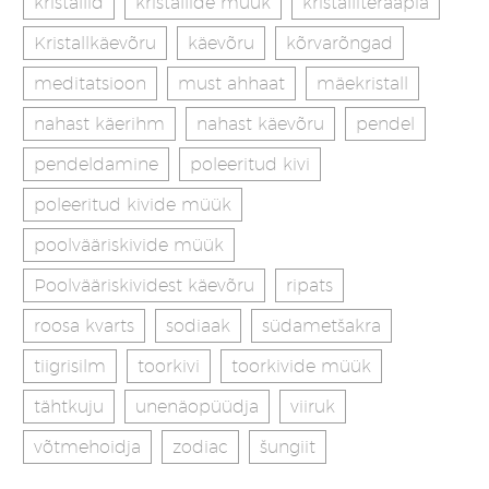
kristallid
kristallide müük
kristalliteraapia
Kristallkäevõru
käevõru
kõrvarõngad
meditatsioon
must ahhaat
mäekristall
nahast käerihm
nahast käevõru
pendel
pendeldamine
poleeritud kivi
poleeritud kivide müük
poolvääriskivide müük
Poolvääriskividest käevõru
ripats
roosa kvarts
sodiaak
südametšakra
tiigrisilm
toorkivi
toorkivide müük
tähtkuju
unenäopüüdja
viiruk
võtmehoidja
zodiac
šungiit