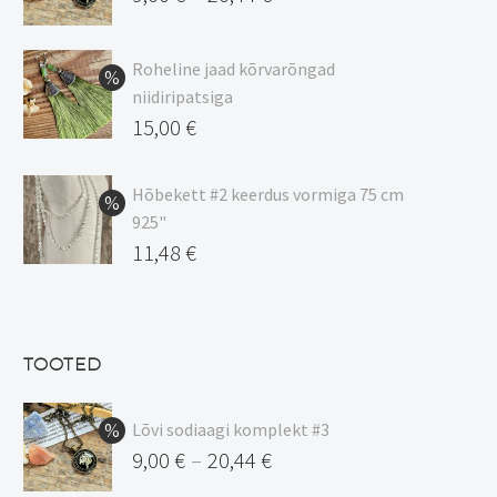
Hinnavahemik:
9,00 €
Roheline jaad kõrvarõngad
kuni
niidiripatsiga
20,44 €
Algne
15,00
€
hind
Praegune
oli:
hind
Hõbekett #2 keerdus vormiga 75 cm
925"
17,00 €.
on:
Algne
11,48
€
15,00 €.
hind
Praegune
oli:
hind
13,50 €.
on:
TOOTED
11,48 €.
Lõvi sodiaagi komplekt #3
9,00
€
20,44
€
–
Hinnavahemik: