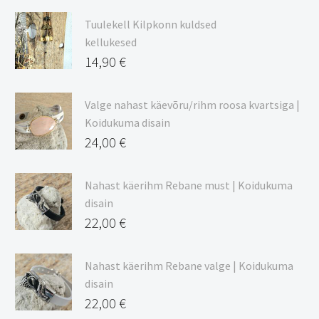
9,00 €
Tuulekell Kilpkonn kuldsed
kuni
kellukesed
20,44 €
14,90
€
Valge nahast käevõru/rihm roosa kvartsiga |
Koidukuma disain
24,00
€
Nahast käerihm Rebane must | Koidukuma
disain
22,00
€
Nahast käerihm Rebane valge | Koidukuma
disain
22,00
€