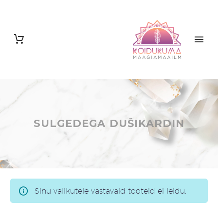
SULGEDEGA DUŠIKARDIN
Sinu valikutele vastavaid tooteid ei leidu.