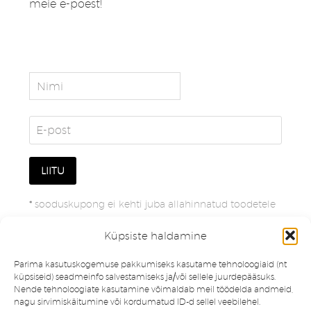
meie e-poest!
*
sooduskupong ei kehti juba allahinnatud toodetele
Küpsiste haldamine
Parima kasutuskogemuse pakkumiseks kasutame tehnoloogiaid (nt
küpsiseid) seadmeinfo salvestamiseks ja/või sellele juurdepääsuks.
Nende tehnoloogiate kasutamine võimaldab meil töödelda andmeid,
nagu sirvimiskäitumine või kordumatud ID-d sellel veebilehel.