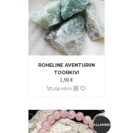
ROHELINE AVENTURIIN
TOORKIVI
1,90
€
Algne
Praegune
hind
hind
Lisa korvi
oli:
on:
2,90 €.
1,90 €.
ALLAHINDLUS!