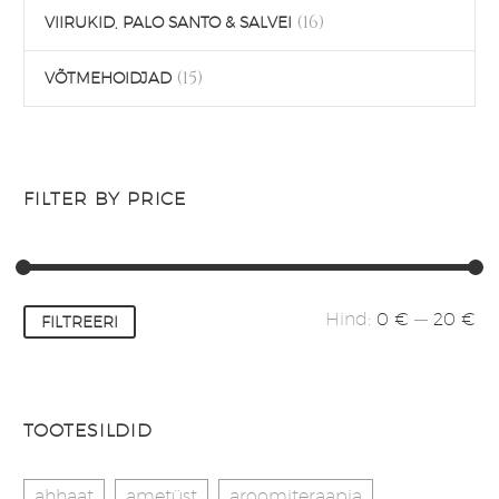
(16)
VIIRUKID, PALO SANTO & SALVEI
(15)
VÕTMEHOIDJAD
FILTER BY PRICE
Minimaalne
Maksimaalne
Hind:
0 €
—
20 €
FILTREERI
hind
hind
TOOTESILDID
ahhaat
ametüst
aroomiteraapia