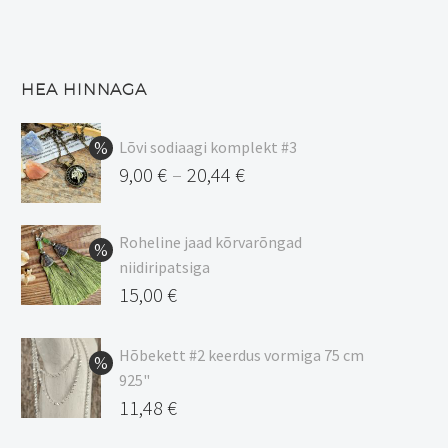
HEA HINNAGA
Lõvi sodiaagi komplekt #3
9,00
€
20,44
€
–
Hinnavahemik:
9,00 €
Roheline jaad kõrvarõngad
kuni
niidiripatsiga
20,44 €
Algne
15,00
€
hind
Praegune
oli:
hind
Hõbekett #2 keerdus vormiga 75 cm
925"
17,00 €.
on:
Algne
11,48
€
15,00 €.
hind
Praegune