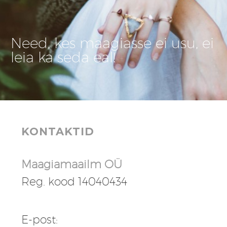
Need, kes maagiasse ei usu, ei
leia ka seda eal!
KONTAKTID
Maagiamaailm OÜ
Reg. kood 14040434
E-post: