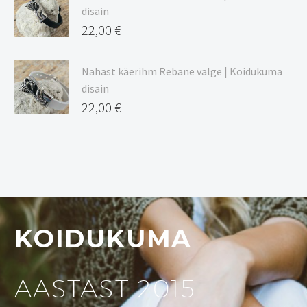
disain
22,00
€
Nahast käerihm Rebane valge | Koidukuma
disain
22,00
€
KOIDUKUMA
AASTAST 2015