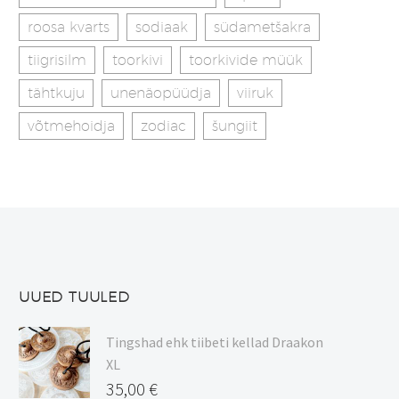
roosa kvarts
sodiaak
südametšakra
tiigrisilm
toorkivi
toorkivide müük
tähtkuju
unenäopüüdja
viiruk
võtmehoidja
zodiac
šungiit
UUED TUULED
Tingshad ehk tiibeti kellad Draakon
XL
35,00
€