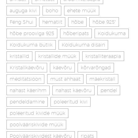
auguga kivi
boho
ehete müük
Feng Shui
hematiit
hõbe
hõbe 925"
hõbe prooviga 925
hõberipats
Koidukuma
Koidukuma butiik
Koidukuma disain
kristallid
kristallide müük
kristalliteraapia
Kristallkäevõru
käevõru
kõrvarõngad
meditatsioon
must ahhaat
mäekristall
nahast käerihm
nahast käevõru
pendel
pendeldamine
poleeritud kivi
poleeritud kivide müük
poolvääriskivide müük
Poolvääriskividest käevõru
ripats