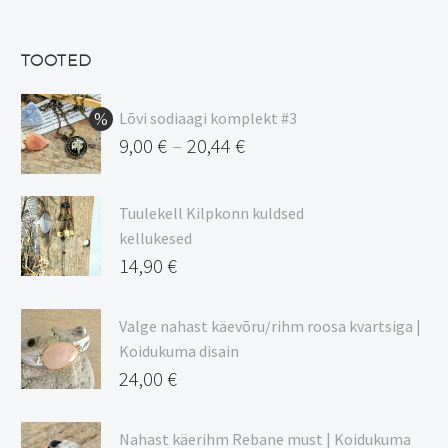
oli:
hind
13,50 €.
on:
TOOTED
11,48 €.
Lõvi sodiaagi komplekt #3
9,00
€
20,44
€
–
Hinnavahemik:
9,00 €
Tuulekell Kilpkonn kuldsed
kuni
kellukesed
20,44 €
14,90
€
Valge nahast käevõru/rihm roosa kvartsiga |
Koidukuma disain
24,00
€
Nahast käerihm Rebane must | Koidukuma