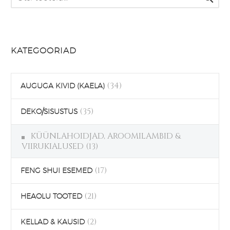
varianti.
Valikuid
saab
teha
KATEGOORIAD
tootelehel.
(34)
AUGUGA KIVID (KAELA)
(35)
DEKO/SISUSTUS
KÜÜNLAHOIDJAD, AROOMILAMBID &
VIIRUKIALUSED
(13)
(17)
FENG SHUI ESEMED
(21)
HEAOLU TOOTED
(2)
KELLAD & KAUSID