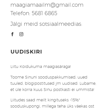
maagiamaailm@gmail.com
Telefon: 5681 6865
Jälgi meid sotsiaalmeedias:
UUDISKIRI
Liitu Koidukuma maagiasäraga!
Toome Sinuni sooduspakkumised, uued
tuuled, blogipostitused jm uudised. Lubame,
et üle korra kuus Sinu postkasti ei ummista!
Liitudes saad meilt kingituseks -15%*
sooduskupongi, millega teha üks väekas ost