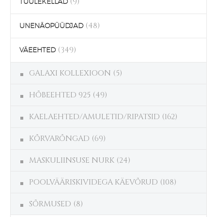
(9)
TUULEKELLAD
(48)
UNENÄOPÜÜDJAD
(349)
VÄEEHTED
GALAXI KOLLEXIOON
(5)
HÕBEEHTED 925
(49)
KAELAEHTED/AMULETID/RIPATSID
(162)
KÕRVARÕNGAD
(69)
MASKULIINSUSE NURK
(24)
POOLVÄÄRISKIVIDEGA KÄEVÕRUD
(108)
SÕRMUSED
(8)