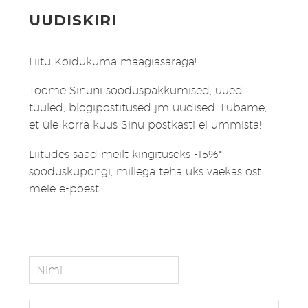
UUDISKIRI
Liitu Koidukuma maagiasäraga!
Toome Sinuni sooduspakkumised, uued
tuuled, blogipostitused jm uudised. Lubame,
et üle korra kuus Sinu postkasti ei ummista!
Liitudes saad meilt kingituseks -15%*
sooduskupongi, millega teha üks väekas ost
meie e-poest!