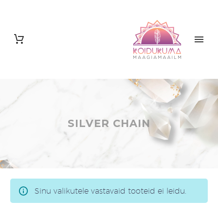
SILVER CHAIN
Sinu valikutele vastavaid tooteid ei leidu.