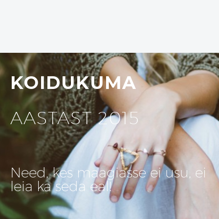
KOIDUKUMA
AASTAST 2015
Need, kes maagiasse ei usu, ei
leia ka seda eal!