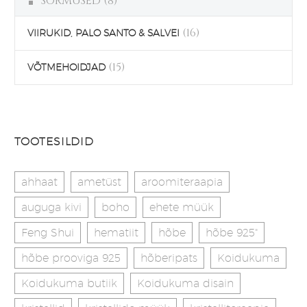
SÕRMUSED
(8)
(16)
VIIRUKID, PALO SANTO & SALVEI
(15)
VÕTMEHOIDJAD
TOOTESILDID
ahhaat
ametüst
aroomiteraapia
auguga kivi
boho
ehete müük
Feng Shui
hematiit
hõbe
hõbe 925"
hõbe prooviga 925
hõberipats
Koidukuma
Koidukuma butiik
Koidukuma disain