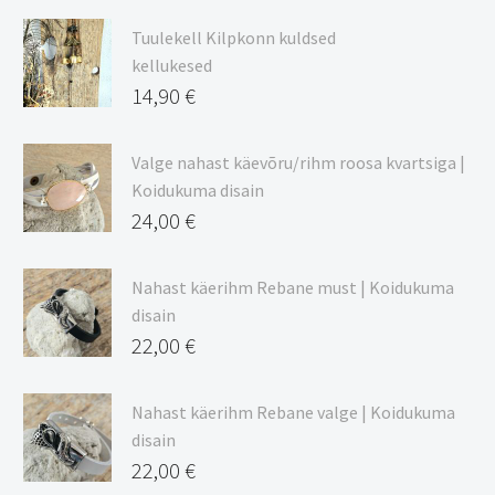
9,00 €
Tuulekell Kilpkonn kuldsed
kuni
kellukesed
20,44 €
14,90
€
Valge nahast käevõru/rihm roosa kvartsiga |
Koidukuma disain
24,00
€
Nahast käerihm Rebane must | Koidukuma
disain
22,00
€
Nahast käerihm Rebane valge | Koidukuma
disain
22,00
€