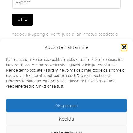
*
sooduskupong ei kehti juba allahinnatud toodetele
Küpsiste haldamine
Parima kasutuskogemuse pakkumiseks kasutame tehnoloogiaid (nt
küpsiseid) seadmeinfo salvestamiseks ja/või sellele juurdepääsuks.
Nende tehnoloogiate kasutamine võimaldab meil töödelda andmeid,
nagu sirvimiskäitumine või kordumatud ID-d sellel veebilehel.
Nõusoleku mitteandmine või selle tagasivõtmine võib mõjutada
veebilehe teatud funktsionaalsust.
Müügitingimused
Privaatsuspoliitika
Akspeteeri
Minu konto
Soovinimekiri
Keeldu
Vaata eelistusi