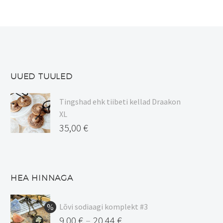
UUED TUULED
Tingshad ehk tiibeti kellad Draakon
XL
35,00
€
HEA HINNAGA
Lõvi sodiaagi komplekt #3
9,00
€
20,44
€
–