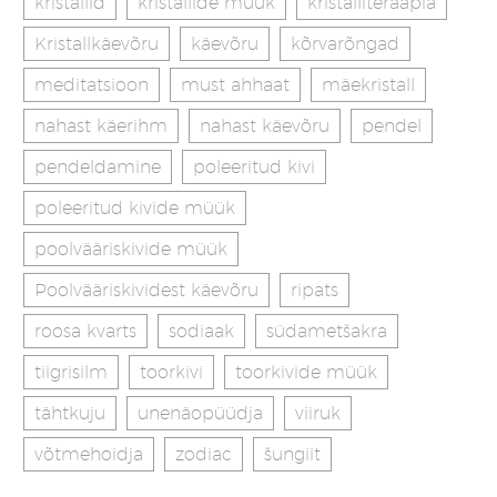
kristallid
kristallide müük
kristalliteraapia
Kristallkäevõru
käevõru
kõrvarõngad
meditatsioon
must ahhaat
mäekristall
nahast käerihm
nahast käevõru
pendel
pendeldamine
poleeritud kivi
poleeritud kivide müük
poolvääriskivide müük
Poolvääriskividest käevõru
ripats
roosa kvarts
sodiaak
südametšakra
tiigrisilm
toorkivi
toorkivide müük
tähtkuju
unenäopüüdja
viiruk
võtmehoidja
zodiac
šungiit