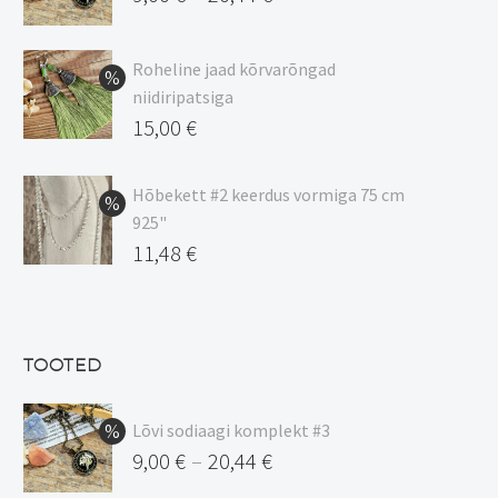
Hinnavahemik:
9,00 €
Roheline jaad kõrvarõngad
kuni
niidiripatsiga
20,44 €
Algne
15,00
€
hind
Praegune
oli:
hind
Hõbekett #2 keerdus vormiga 75 cm
925"
17,00 €.
on:
Algne
11,48
€
15,00 €.
hind
Praegune
oli:
hind
13,50 €.
on:
TOOTED
11,48 €.
Lõvi sodiaagi komplekt #3
9,00
€
20,44
€
–
Hinnavahemik: