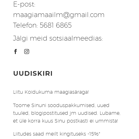
E-post:
maagiamaailm@gmail.com
Telefon: 5681 6865
Jälgi meid sotsiaalmeedias:
UUDISKIRI
Liitu Koidukuma maagiasäraga!
Toome Sinuni sooduspakkumised, uued
tuuled, blogipostitused jm uudised. Lubame,
et üle korra kuus Sinu postkasti ei ummista!
Liitudes saad meilt kingituseks -15%*