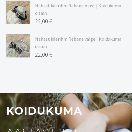
Nahast käerihm Rebane must | Koidukuma
disain
22,00
€
Nahast käerihm Rebane valge | Koidukuma
disain
22,00
€
KOIDUKUMA