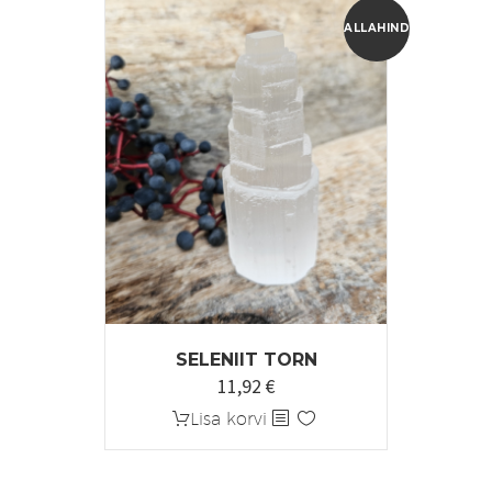
ALLAHINDLUS!
SELENIIT TORN
11,92
€
Algne
Praegune
hind
hind
Lisa korvi
oli:
on:
14,90 €.
11,92 €.