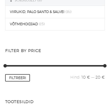
SÕRMUSED
(8)
(16)
VIIRUKID, PALO SANTO & SALVEI
(15)
VÕTMEHOIDJAD
FILTER BY PRICE
Minimaalne
Maksimaalne
Hind:
10 €
—
20 €
FILTREERI
hind
hind
TOOTESILDID