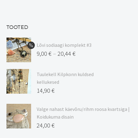
hind
Praegune
oli:
hind
13,50 €.
on:
TOOTED
11,48 €.
Lõvi sodiaagi komplekt #3
9,00
€
20,44
€
–
Hinnavahemik:
9,00 €
Tuulekell Kilpkonn kuldsed
kuni
kellukesed
20,44 €
14,90
€
Valge nahast käevõru/rihm roosa kvartsiga |
Koidukuma disain
24,00
€