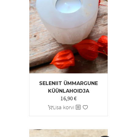
SELENIIT ÜMMARGUNE
KÜÜNLAHOIDJA
16,90
€
Algne
Praegune
hind
hind
Lisa korvi
oli:
on:
19,90 €.
16,90 €.