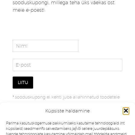
sooduskupongi, millega teha üks väekas ost
meie e-poest!
*
sooduskupong ei kehti juba allahinnatud toodetele
Küpsiste haldamine
Parima kasutuskogemuse pakkumiseks kasutame tehnoloogiaid (nt
küpsiseid) seadmeinfo salvestamiseks ja/või sellele juurdepääsuks.
Nende tehnoloogiate kasutamine võimaldab meil töödelda andmeid,