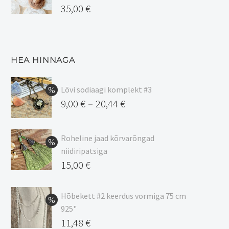
35,00
€
HEA HINNAGA
Lõvi sodiaagi komplekt #3
9,00
€
20,44
€
–
Hinnavahemik:
9,00 €
Roheline jaad kõrvarõngad
kuni
niidiripatsiga
20,44 €
Algne
15,00
€
hind
Praegune
oli:
hind
Hõbekett #2 keerdus vormiga 75 cm
925"
17,00 €.
on:
Algne
11,48
€
15,00 €.