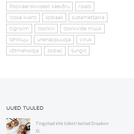
Poolvääriskividest käevõru
ripats
roosa kvarts
sodiaak
südametšakra
tiigrisilm
toorkivi
toorkivide müük
tähtkuju
unenäopüüdja
viiruk
võtmehoidja
zodiac
šungiit
UUED TUULED
Tingshad ehk tiibeti kellad Draakon
XL