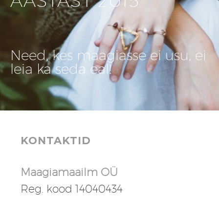
AASTAST 2015
Need, kes maagiasse ei usu, ei
leia ka seda eal!
KONTAKTID
Maagiamaailm OÜ
Reg. kood 14040434