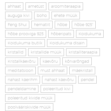
ahhaat
ametüst
aroomiteraapia
auguga kivi
boho
ehete müük
Feng Shui
hematiit
hõbe
hõbe 925"
hõbe prooviga 925
hõberipats
Koidukuma
Koidukuma butiik
Koidukuma disain
kristallid
kristallide müük
kristalliteraapia
Kristallkäevõru
käevõru
kõrvarõngad
meditatsioon
must ahhaat
mäekristall
nahast käerihm
nahast käevõru
pendel
pendeldamine
poleeritud kivi
poleeritud kivide müük
poolvääriskivide müük