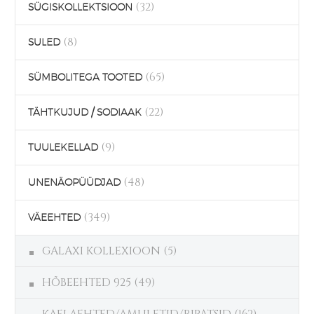
(32)
SÜGISKOLLEKTSIOON
(8)
SULED
(65)
SÜMBOLITEGA TOOTED
(22)
TÄHTKUJUD / SODIAAK
(9)
TUULEKELLAD
(48)
UNENÄOPÜÜDJAD
(349)
VÄEEHTED
GALAXI KOLLEXIOON
(5)
HÕBEEHTED 925
(49)