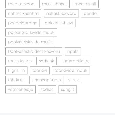
meditatsioon
must ahhaat
mäekristall
nahast käerihm
nahast käevõru
pendel
pendeldamine
poleeritud kivi
poleeritud kivide müük
poolvääriskivide müük
Poolvääriskividest käevõru
ripats
roosa kvarts
sodiaak
südametšakra
tiigrisilm
toorkivi
toorkivide müük
tähtkuju
unenäopüüdja
viiruk
võtmehoidja
zodiac
šungiit