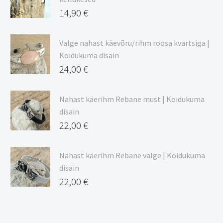
20,44 €
14,90
€
Valge nahast käevõru/rihm roosa kvartsiga |
Koidukuma disain
24,00
€
Nahast käerihm Rebane must | Koidukuma
disain
22,00
€
Nahast käerihm Rebane valge | Koidukuma
disain
22,00
€