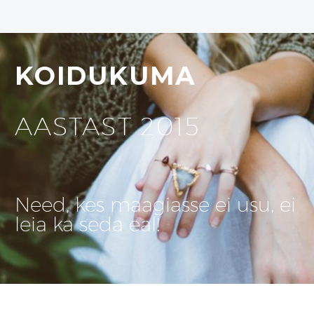
KOIDUKUMA
AASTAST 2015
Need, kes maagiasse ei usu, ei
leia ka seda eal!