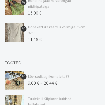
Roheline jaad kõrvarõngad
kuni
niidiripatsiga
20,44 €
Algne
15,00
€
hind
Praegune
oli:
hind
Hõbekett #2 keerdus vormiga 75 cm
925"
17,00 €.
on:
Algne
11,48
€
15,00 €.
hind
Praegune
oli:
hind
13,50 €.
on:
TOOTED
11,48 €.
Lõvi sodiaagi komplekt #3
9,00
€
20,44
€
–
Hinnavahemik:
9,00 €
Tuulekell Kilpkonn kuldsed
kuni
kellukesed