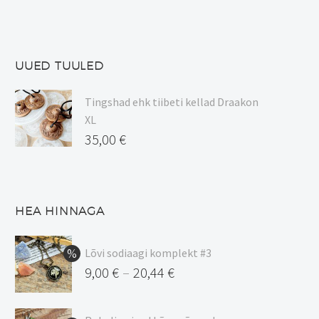
UUED TUULED
Tingshad ehk tiibeti kellad Draakon
XL
35,00
€
HEA HINNAGA
Lõvi sodiaagi komplekt #3
9,00
€
20,44
€
–
Hinnavahemik:
9,00 €