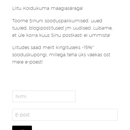
Liitu Koidukuma maagiasäraga!
Toome Sinuni sooduspakkumised, uued
tuuled, blogipostitused jm uudised. Lubame,
et üle korra kuus Sinu postkasti ei ummista!
Liitudes saad meilt kingituseks -15%*
sooduskupongi, millega teha üks väekas ost
meie e-poest!