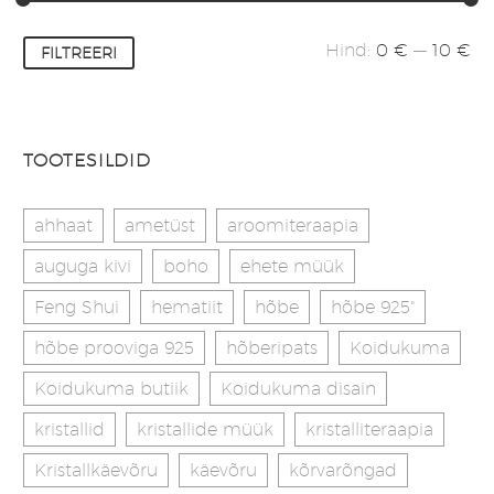
Minimaalne
Maksimaalne
Hind:
0 €
—
10 €
FILTREERI
hind
hind
TOOTESILDID
ahhaat
ametüst
aroomiteraapia
auguga kivi
boho
ehete müük
Feng Shui
hematiit
hõbe
hõbe 925"
hõbe prooviga 925
hõberipats
Koidukuma
Koidukuma butiik
Koidukuma disain
kristallid
kristallide müük
kristalliteraapia
Kristallkäevõru
käevõru
kõrvarõngad