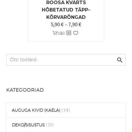
ROOSA KVARTS
HÕBETATUD TÄPP-
KÕRVARÕNGAD
5,90
€
7,90
€
Hinnavahemik:
–
5,90 €
Sellel
Vali
kuni
tootel
7,90 €
on
mitu

varianti.
Valikuid
saab
teha
KATEGOORIAD
tootelehel.
(34)
AUGUGA KIVID (KAELA)
(35)
DEKO/SISUSTUS