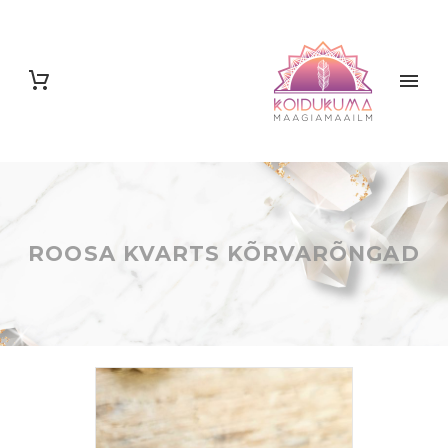
ROOSA KVARTS KÕRVARÕNGAD