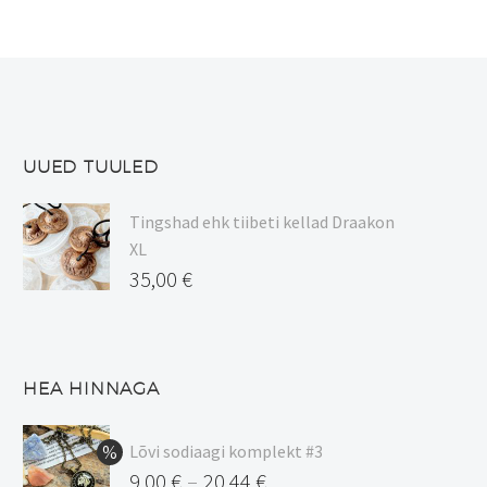
UUED TUULED
Tingshad ehk tiibeti kellad Draakon
XL
35,00
€
HEA HINNAGA
Lõvi sodiaagi komplekt #3
9,00
€
20,44
€
–