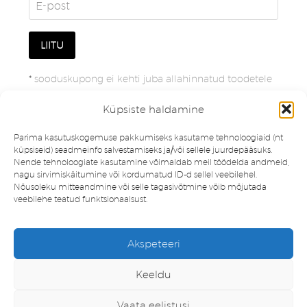
*
sooduskupong ei kehti juba allahinnatud toodetele
Küpsiste haldamine
Parima kasutuskogemuse pakkumiseks kasutame tehnoloogiaid (nt
küpsiseid) seadmeinfo salvestamiseks ja/või sellele juurdepääsuks.
Nende tehnoloogiate kasutamine võimaldab meil töödelda andmeid,
nagu sirvimiskäitumine või kordumatud ID-d sellel veebilehel.
Nõusoleku mitteandmine või selle tagasivõtmine võib mõjutada
veebilehe teatud funktsionaalsust.
Müügitingimused
Privaatsuspoliitika
Akspeteeri
Minu konto
Soovinimekiri
Keeldu
Vaata eelistusi