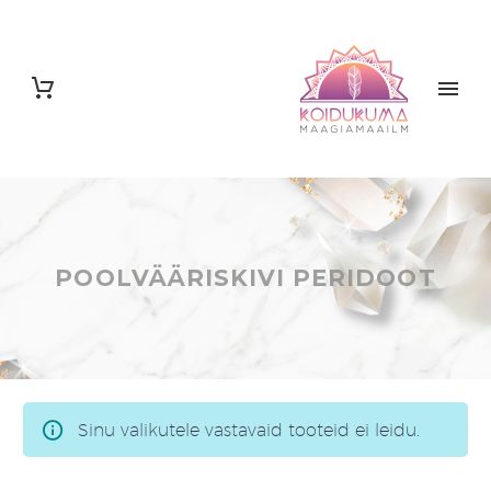
POOLVÄÄRISKIVI PERIDOOT
Sinu valikutele vastavaid tooteid ei leidu.