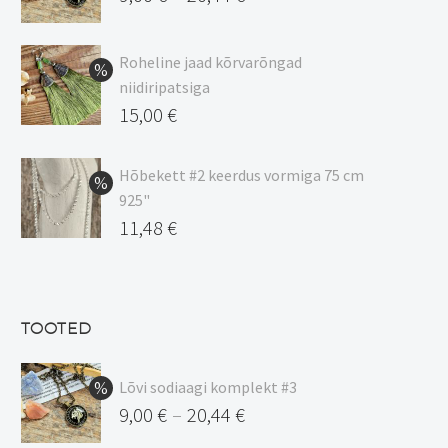
Hinnavahemik:
9,00 €
Roheline jaad kõrvarõngad
kuni
niidiripatsiga
20,44 €
Algne
15,00
€
hind
Praegune
oli:
hind
Hõbekett #2 keerdus vormiga 75 cm
925"
17,00 €.
on:
Algne
11,48
€
15,00 €.
hind
Praegune
oli:
hind
13,50 €.
on:
TOOTED
11,48 €.
Lõvi sodiaagi komplekt #3
9,00
€
20,44
€
–
Hinnavahemik: