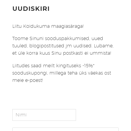
UUDISKIRI
Liitu Koidukuma maagiasäraga!
Toome Sinuni sooduspakkumised, uued
tuuled, blogipostitused jm uudised. Lubame,
et üle korra kuus Sinu postkasti ei ummista!
Liitudes saad meilt kingituseks -15%*
sooduskupongi, millega teha üks väekas ost
meie e-poest!