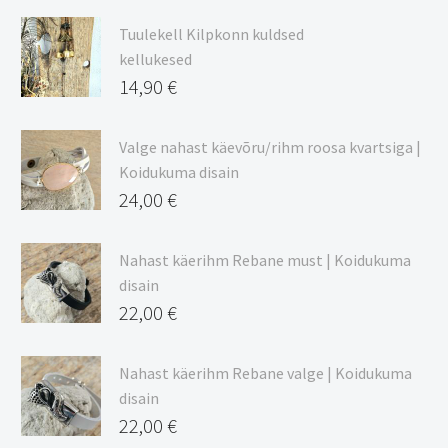
9,00 €
Tuulekell Kilpkonn kuldsed
kuni
kellukesed
20,44 €
14,90
€
Valge nahast käevõru/rihm roosa kvartsiga |
Koidukuma disain
24,00
€
Nahast käerihm Rebane must | Koidukuma
disain
22,00
€
Nahast käerihm Rebane valge | Koidukuma
disain
22,00
€