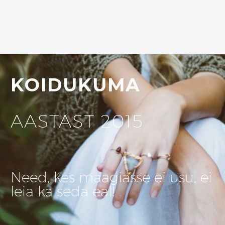
KOIDUKUMA
AASTAST 2015
Need, kes maagiasse ei usu, ei
leia ka seda eal!