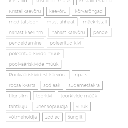
kristallid
kristallide müük
kristalliteraapia
Kristallkäevõru
käevõru
kõrvarõngad
meditatsioon
must ahhaat
mäekristall
nahast käerihm
nahast käevõru
pendel
pendeldamine
poleeritud kivi
poleeritud kivide müük
poolvääriskivide müük
Poolvääriskividest käevõru
ripats
roosa kvarts
sodiaak
südametšakra
tiigrisilm
toorkivi
toorkivide müük
tähtkuju
unenäopüüdja
viiruk
võtmehoidja
zodiac
šungiit