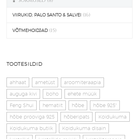
SÕRMUSED
(8)
(16)
VIIRUKID, PALO SANTO & SALVEI
(15)
VÕTMEHOIDJAD
TOOTESILDID
ahhaat
ametüst
aroomiteraapia
auguga kivi
boho
ehete müük
Feng Shui
hematiit
hõbe
hõbe 925"
hõbe prooviga 925
hõberipats
Koidukuma
Koidukuma butiik
Koidukuma disain