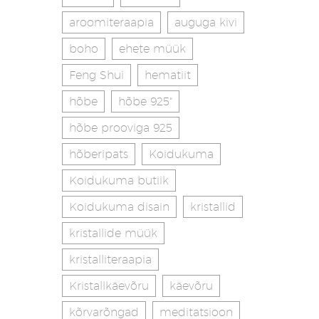
aroomiteraapia
auguga kivi
boho
ehete müük
Feng Shui
hematiit
hõbe
hõbe 925"
hõbe prooviga 925
hõberipats
Koidukuma
Koidukuma butiik
Koidukuma disain
kristallid
kristallide müük
kristalliteraapia
Kristallkäevõru
käevõru
kõrvarõngad
meditatsioon