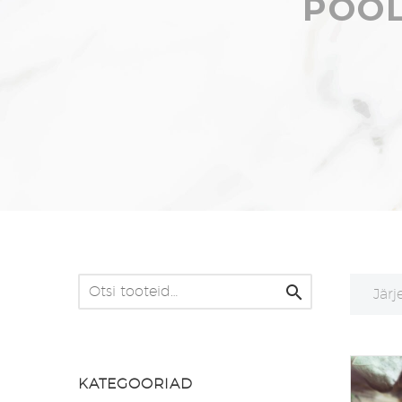
POOL

Järj
KATEGOORIAD