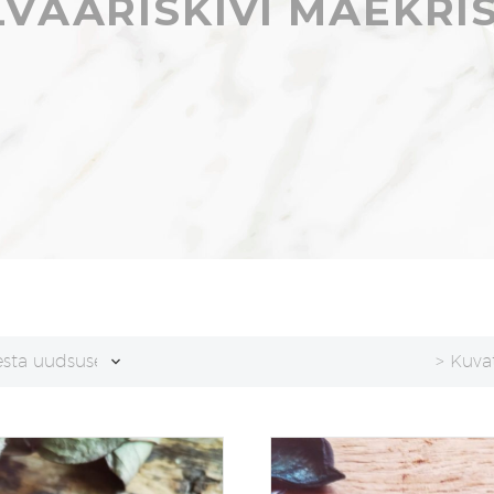
VÄÄRISKIVI MÄEKRI
esta uudsuse alusel
> Kuva