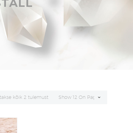
STALL
Sorditud
takse kõik 2 tulemust
Show 12 On Page
uusimate
järgi