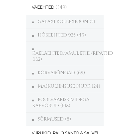
(349)
VÄEEHTED
GALAXI KOLLEXIOON
(5)
HÕBEEHTED 925
(49)
KAELAEHTED/AMULETID/RIPATSID
(162)
KÕRVARÕNGAD
(69)
MASKULIINSUSE NURK
(24)
POOLVÄÄRISKIVIDEGA
KÄEVÕRUD
(108)
SÕRMUSED
(8)
VIIRUKID, PALO SANTO & SALVEI