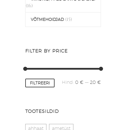
(16)
(15)
VÕTMEHOIDJAD
FILTER BY PRICE
Minimaalne
Maksimaalne
Hind:
0 €
—
20 €
FILTREERI
hind
hind
TOOTESILDID
ahhaat
ametüst