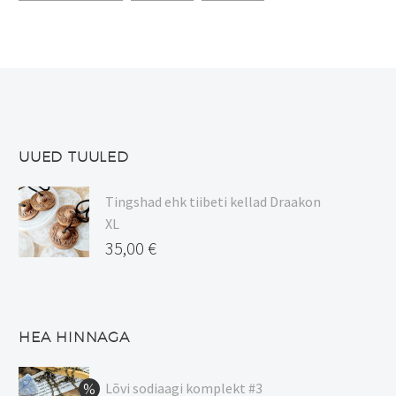
UUED TUULED
Tingshad ehk tiibeti kellad Draakon
XL
35,00
€
HEA HINNAGA
Lõvi sodiaagi komplekt #3