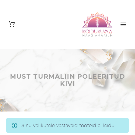
MUST TURMALIIN POLEERITUD
KIVI
Sinu valikutele vastavaid tooteid ei leidu.