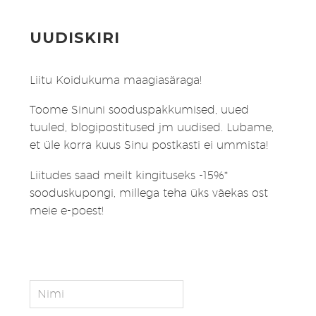
UUDISKIRI
Liitu Koidukuma maagiasäraga!
Toome Sinuni sooduspakkumised, uued
tuuled, blogipostitused jm uudised. Lubame,
et üle korra kuus Sinu postkasti ei ummista!
Liitudes saad meilt kingituseks -15%*
sooduskupongi, millega teha üks väekas ost
meie e-poest!