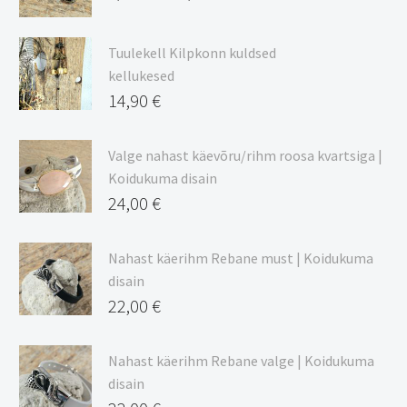
Hinnavahemik:
9,00 €
Tuulekell Kilpkonn kuldsed
kuni
kellukesed
20,44 €
14,90
€
Valge nahast käevõru/rihm roosa kvartsiga |
Koidukuma disain
24,00
€
Nahast käerihm Rebane must | Koidukuma
disain
22,00
€
Nahast käerihm Rebane valge | Koidukuma
disain