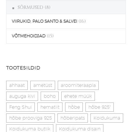
SÕRMUSED
(8)
(16)
VIIRUKID, PALO SANTO & SALVEI
(15)
VÕTMEHOIDJAD
TOOTESILDID
ahhaat
ametüst
aroomiteraapia
auguga kivi
boho
ehete müük
Feng Shui
hematiit
hõbe
hõbe 925"
hõbe prooviga 925
hõberipats
Koidukuma
Koidukuma butiik
Koidukuma disain