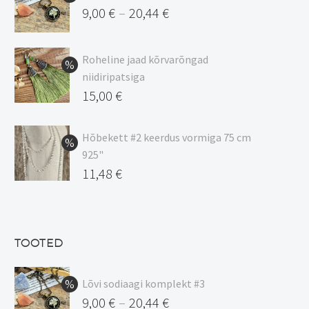
9,00
€
20,44
€
–
Hinnavahemik:
9,00 €
Roheline jaad kõrvarõngad
kuni
niidiripatsiga
20,44 €
Algne
15,00
€
hind
Praegune
oli:
hind
Hõbekett #2 keerdus vormiga 75 cm
925"
17,00 €.
on:
Algne
11,48
€
15,00 €.
hind
Praegune
oli:
hind
13,50 €.
on:
TOOTED
11,48 €.
Lõvi sodiaagi komplekt #3
9,00
€
20,44
€
–