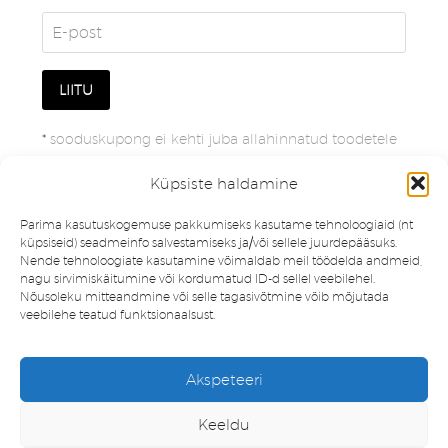
*
sooduskupong ei kehti juba allahinnatud toodetele
Küpsiste haldamine
Parima kasutuskogemuse pakkumiseks kasutame tehnoloogiaid (nt
küpsiseid) seadmeinfo salvestamiseks ja/või sellele juurdepääsuks.
Nende tehnoloogiate kasutamine võimaldab meil töödelda andmeid,
nagu sirvimiskäitumine või kordumatud ID-d sellel veebilehel.
Nõusoleku mitteandmine või selle tagasivõtmine võib mõjutada
veebilehe teatud funktsionaalsust.
Müügitingimused
Privaatsuspoliitika
Akspeteeri
Minu konto
Soovinimekiri
Keeldu