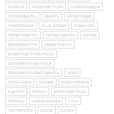
kristallid
kristallide müük
kristalliteraapia
Kristallkäevõru
käevõru
kõrvarõngad
meditatsioon
must ahhaat
mäekristall
nahast käerihm
nahast käevõru
pendel
pendeldamine
poleeritud kivi
poleeritud kivide müük
poolvääriskivide müük
Poolvääriskividest käevõru
ripats
roosa kvarts
sodiaak
südametšakra
tiigrisilm
toorkivi
toorkivide müük
tähtkuju
unenäopüüdja
viiruk
võtmehoidja
zodiac
šungiit