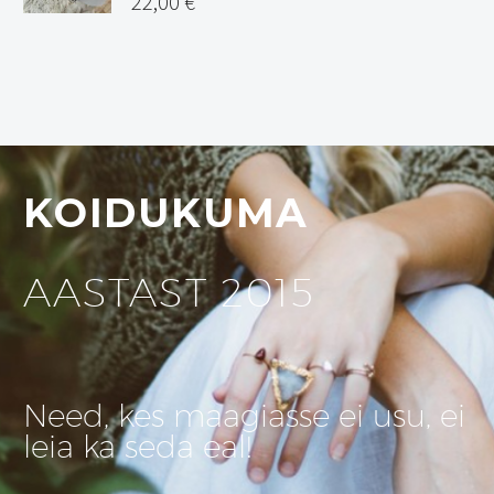
22,00
€
KOIDUKUMA
AASTAST 2015
Need, kes maagiasse ei usu, ei
leia ka seda eal!