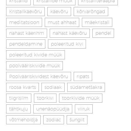
kristallid
kristallide müük
kristalliteraapia
Kristallkäevõru
käevõru
kõrvarõngad
meditatsioon
must ahhaat
mäekristall
nahast käerihm
nahast käevõru
pendel
pendeldamine
poleeritud kivi
poleeritud kivide müük
poolvääriskivide müük
Poolvääriskividest käevõru
ripats
roosa kvarts
sodiaak
südametšakra
tiigrisilm
toorkivi
toorkivide müük
tähtkuju
unenäopüüdja
viiruk
võtmehoidja
zodiac
šungiit