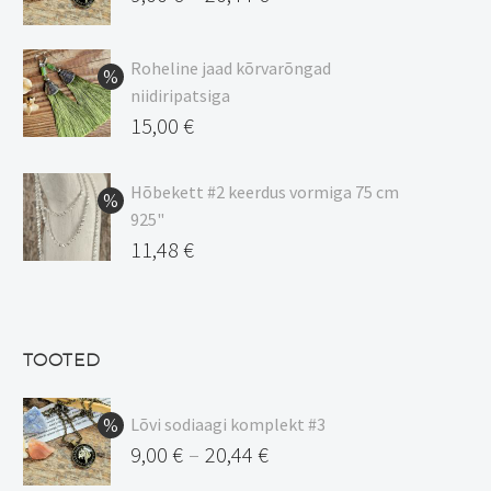
Hinnavahemik:
9,00 €
Roheline jaad kõrvarõngad
kuni
niidiripatsiga
20,44 €
Algne
15,00
€
hind
Praegune
oli:
hind
Hõbekett #2 keerdus vormiga 75 cm
925"
17,00 €.
on:
Algne
11,48
€
15,00 €.
hind
Praegune
oli:
hind
13,50 €.
on:
TOOTED
11,48 €.
Lõvi sodiaagi komplekt #3
9,00
€
20,44
€
–
Hinnavahemik: