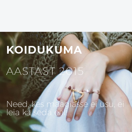
KOIDUKUMA
AASTAST 2015
Need, kes maagiasse ei usu, ei
leia ka seda eal!