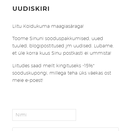
UUDISKIRI
Liitu Koidukuma maagiasäraga!
Toome Sinuni sooduspakkumised, uued
tuuled, blogipostitused jm uudised. Lubame,
et üle korra kuus Sinu postkasti ei ummista!
Liitudes saad meilt kingituseks -15%*
sooduskupongi, millega teha üks väekas ost
meie e-poest!