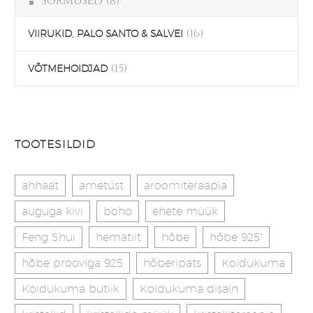
SÕRMUSED
(8)
(16)
VIIRUKID, PALO SANTO & SALVEI
(15)
VÕTMEHOIDJAD
TOOTESILDID
ahhaat
ametüst
aroomiteraapia
auguga kivi
boho
ehete müük
Feng Shui
hematiit
hõbe
hõbe 925"
hõbe prooviga 925
hõberipats
Koidukuma
Koidukuma butiik
Koidukuma disain