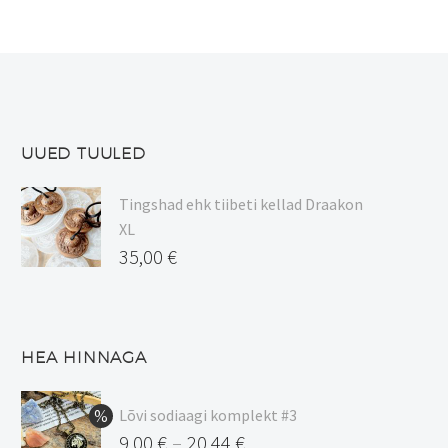
UUED TUULED
Tingshad ehk tiibeti kellad Draakon
XL
35,00
€
HEA HINNAGA
Lõvi sodiaagi komplekt #3
9,00
€
20,44
€
–