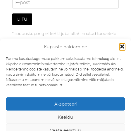
*
sooduskupong ei kehti juba allahinnatud toodetele
Küpsiste haldamine
Parima kasutuskogemuse pakkumiseks kasutame tehnoloogiaid (nt
küpsiseid) seadmeinfo salvestamiseks ja/või sellele juurdepääsuks.
Nende tehnoloogiate kasutamine võimaldab meil töödelda andmeid,
nagu sirvimiskäitumine või kordumatud ID-d sellel veebilehel.
Nõusoleku mitteandmine või selle tagasivõtmine võib mõjutada
veebilehe teatud funktsionaalsust.
Müügitingimused
Privaatsuspoliitika
Akspeteeri
Minu konto
Soovinimekiri
Keeldu
Vaata eelistusi