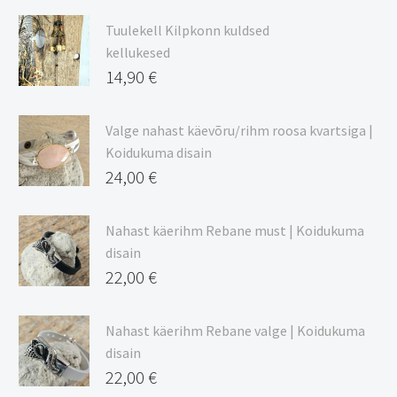
9,00 €
Tuulekell Kilpkonn kuldsed
kuni
kellukesed
20,44 €
14,90
€
Valge nahast käevõru/rihm roosa kvartsiga |
Koidukuma disain
24,00
€
Nahast käerihm Rebane must | Koidukuma
disain
22,00
€
Nahast käerihm Rebane valge | Koidukuma
disain
22,00
€