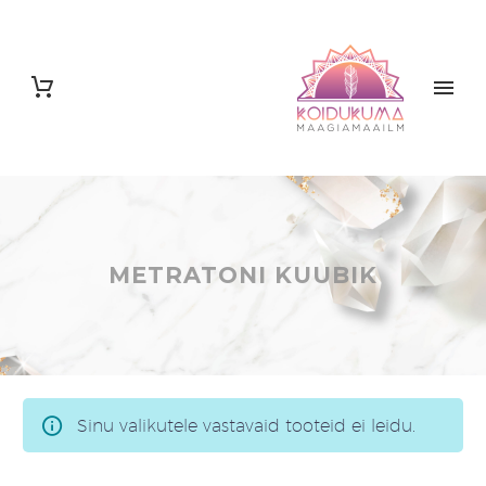
METRATONI KUUBIK
Sinu valikutele vastavaid tooteid ei leidu.