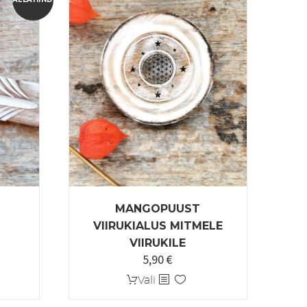
MANGOPUUST
VIIRUKIALUS MITMELE
VIIRUKILE
5,90
€
une
Sellel
Vali
tootel