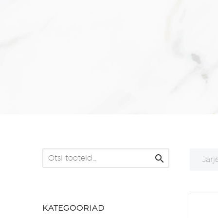

Järj
KATEGOORIAD