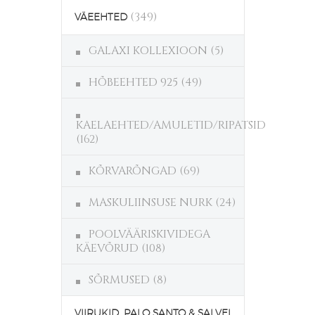
(349)
VÄEEHTED
GALAXI KOLLEXIOON
(5)
HÕBEEHTED 925
(49)
KAELAEHTED/AMULETID/RIPATSID
(162)
KÕRVARÕNGAD
(69)
MASKULIINSUSE NURK
(24)
POOLVÄÄRISKIVIDEGA
KÄEVÕRUD
(108)
SÕRMUSED
(8)
VIIRUKID, PALO SANTO & SALVEI