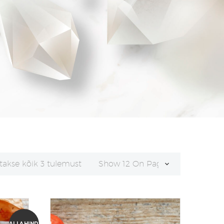
Sorditud
takse kõik 3 tulemust
Show 12 On Page
uusimate
järgi
ALLAHINDLUS!