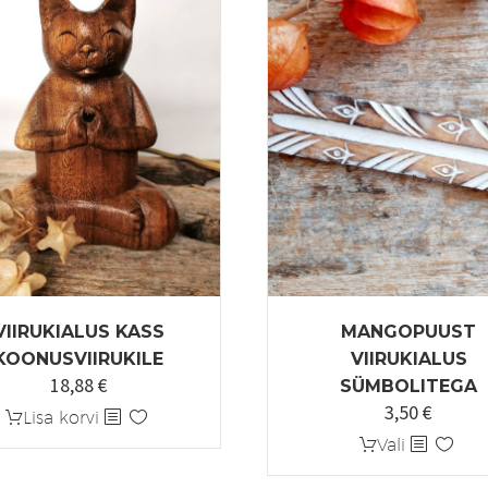
VIIRUKIALUS KASS
MANGOPUUST
KOONUSVIIRUKILE
VIIRUKIALUS
18,88
€
SÜMBOLITEGA
3,50
€
Algne
Praeg
Lisa korvi
hind
hind
Sellel
Vali
oli:
on:
tootel