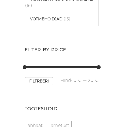
(16)
(15)
VÕTMEHOIDJAD
FILTER BY PRICE
Minimaalne
Maksimaalne
Hind:
0 €
—
20 €
FILTREERI
hind
hind
TOOTESILDID
ahhaat
ametüst