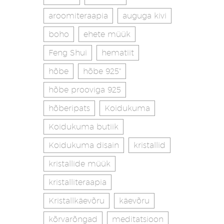
aroomiteraapia
auguga kivi
boho
ehete müük
Feng Shui
hematiit
hõbe
hõbe 925"
hõbe prooviga 925
hõberipats
Koidukuma
Koidukuma butiik
Koidukuma disain
kristallid
kristallide müük
kristalliteraapia
Kristallkäevõru
käevõru
kõrvarõngad
meditatsioon