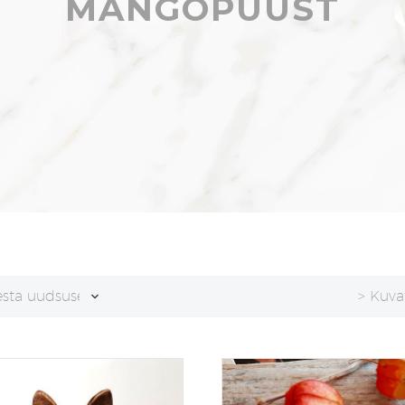
MANGOPUUST
esta uudsuse alusel
> Kuva