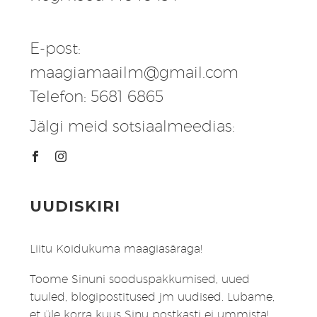
E-post:
maagiamaailm@gmail.com
Telefon: 5681 6865
Jälgi meid sotsiaalmeedias:
UUDISKIRI
Liitu Koidukuma maagiasäraga!
Toome Sinuni sooduspakkumised, uued
tuuled, blogipostitused jm uudised. Lubame,
et üle korra kuus Sinu postkasti ei ummista!