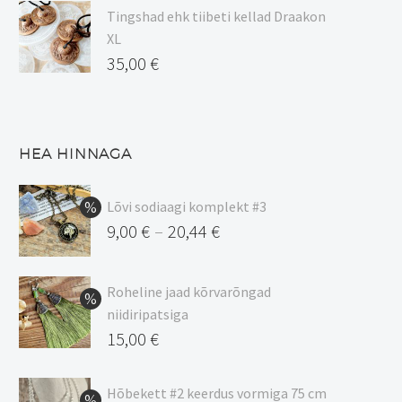
Tingshad ehk tiibeti kellad Draakon
XL
35,00
€
HEA HINNAGA
Lõvi sodiaagi komplekt #3
9,00
€
20,44
€
–
Hinnavahemik:
9,00 €
Roheline jaad kõrvarõngad
kuni
niidiripatsiga
20,44 €
Algne
15,00
€
hind
Praegune
oli:
hind
Hõbekett #2 keerdus vormiga 75 cm