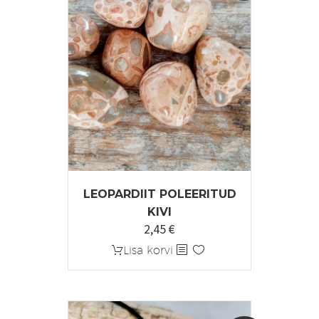
LEOPARDIIT POLEERITUD
KIVI
2,45
€
Algne
Praegune
hind
hind
Lisa korvi
oli:
on:
3,00 €.
2,45 €.