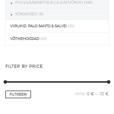
POOLVÄÄRISKIVIDEGA KÄEVÕRUD
(108)
SÕRMUSED
(8)
(16)
VIIRUKID, PALO SANTO & SALVEI
(15)
VÕTMEHOIDJAD
FILTER BY PRICE
Minimaalne
Maksimaalne
Hind:
0 €
—
10 €
FILTREERI
hind
hind