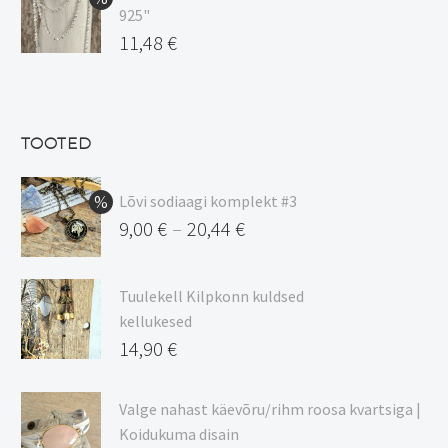
925"
17,00 €.
on:
Algne
11,48
€
15,00 €.
hind
Praegune
oli:
hind
13,50 €.
on:
TOOTED
11,48 €.
Lõvi sodiaagi komplekt #3
9,00
€
20,44
€
–
Hinnavahemik:
9,00 €
Tuulekell Kilpkonn kuldsed
kuni
kellukesed
20,44 €
14,90
€
Valge nahast käevõru/rihm roosa kvartsiga |
Koidukuma disain