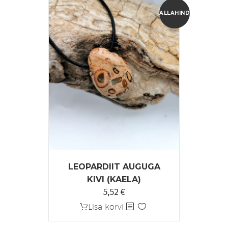
ALLAHINDLUS!
LEOPARDIIT AUGUGA
KIVI (KAELA)
5,52
€
Algne
Praegune
hind
hind
Lisa korvi
oli:
on: