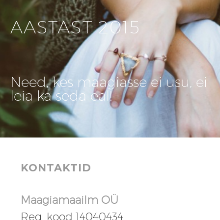
AASTAST 2015
Need, kes maagiasse ei usu, ei
leia ka seda eal!
KONTAKTID
Maagiamaailm OÜ
Reg. kood 14040434