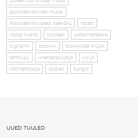
poleeritud kivide müük
poolvääriskivide müük
Poolvääriskividest käevõru
ripats
roosa kvarts
sodiaak
südametšakra
tiigrisilm
toorkivi
toorkivide müük
tähtkuju
unenäopüüdja
viiruk
võtmehoidja
zodiac
šungiit
UUED TUULED