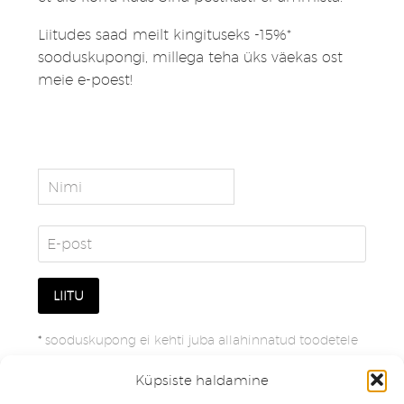
Liitudes saad meilt kingituseks -15%*
sooduskupongi, millega teha üks väekas ost
meie e-poest!
*
sooduskupong ei kehti juba allahinnatud toodetele
Küpsiste haldamine