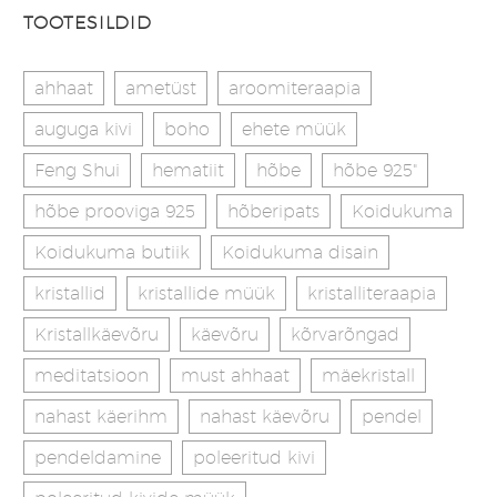
TOOTESILDID
ahhaat
ametüst
aroomiteraapia
auguga kivi
boho
ehete müük
Feng Shui
hematiit
hõbe
hõbe 925"
hõbe prooviga 925
hõberipats
Koidukuma
Koidukuma butiik
Koidukuma disain
kristallid
kristallide müük
kristalliteraapia
Kristallkäevõru
käevõru
kõrvarõngad
meditatsioon
must ahhaat
mäekristall
nahast käerihm
nahast käevõru
pendel
pendeldamine
poleeritud kivi