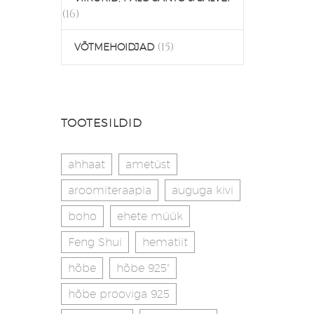
(16)
(15)
VÕTMEHOIDJAD
TOOTESILDID
ahhaat
ametüst
aroomiteraapia
auguga kivi
boho
ehete müük
Feng Shui
hematiit
hõbe
hõbe 925"
hõbe prooviga 925