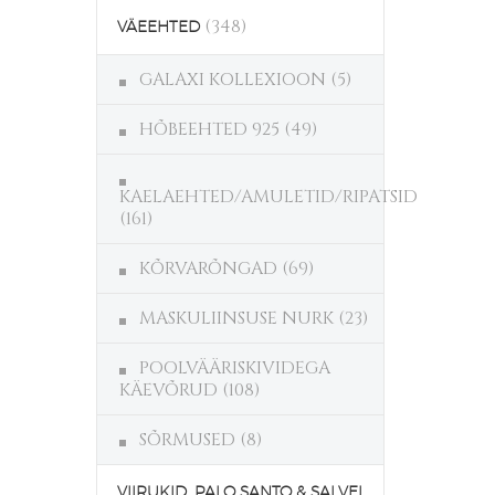
(348)
VÄEEHTED
GALAXI KOLLEXIOON
(5)
HÕBEEHTED 925
(49)
KAELAEHTED/AMULETID/RIPATSID
(161)
KÕRVARÕNGAD
(69)
MASKULIINSUSE NURK
(23)
POOLVÄÄRISKIVIDEGA
KÄEVÕRUD
(108)
SÕRMUSED
(8)
VIIRUKID, PALO SANTO & SALVEI