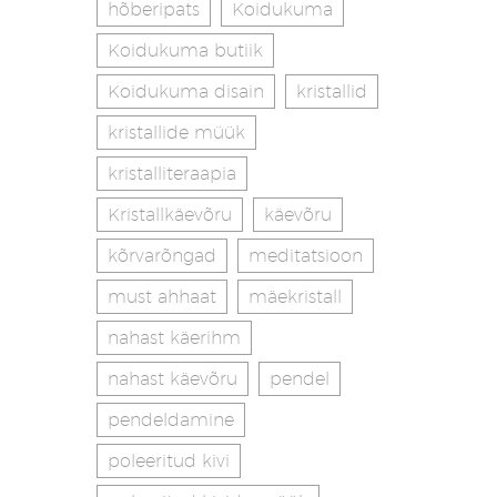
hõberipats
Koidukuma
Koidukuma butiik
Koidukuma disain
kristallid
kristallide müük
kristalliteraapia
Kristallkäevõru
käevõru
kõrvarõngad
meditatsioon
must ahhaat
mäekristall
nahast käerihm
nahast käevõru
pendel
pendeldamine
poleeritud kivi