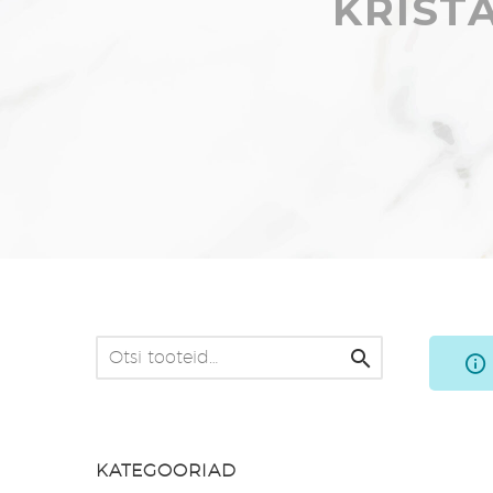
KRIST

KATEGOORIAD