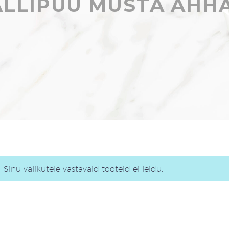
ALLIPUU MUSTA AHH
Sinu valikutele vastavaid tooteid ei leidu.