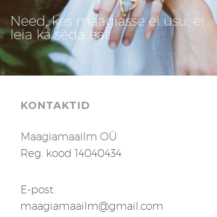
Need, kes maagiasse ei usu, ei
leia ka seda eal!
KONTAKTID
Maagiamaailm OÜ
Reg. kood 14040434
E-post:
maagiamaailm@gmail.com