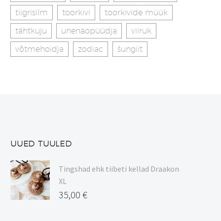
tiigrisilm
toorkivi
toorkivide müük
tähtkuju
unenäopüüdja
viiruk
võtmehoidja
zodiac
šungiit
UUED TUULED
Tingshad ehk tiibeti kellad Draakon
XL
35,00
€