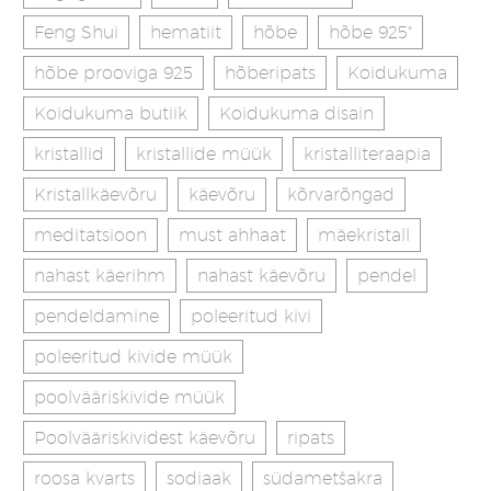
Feng Shui
hematiit
hõbe
hõbe 925"
hõbe prooviga 925
hõberipats
Koidukuma
Koidukuma butiik
Koidukuma disain
kristallid
kristallide müük
kristalliteraapia
Kristallkäevõru
käevõru
kõrvarõngad
meditatsioon
must ahhaat
mäekristall
nahast käerihm
nahast käevõru
pendel
pendeldamine
poleeritud kivi
poleeritud kivide müük
poolvääriskivide müük
Poolvääriskividest käevõru
ripats
roosa kvarts
sodiaak
südametšakra