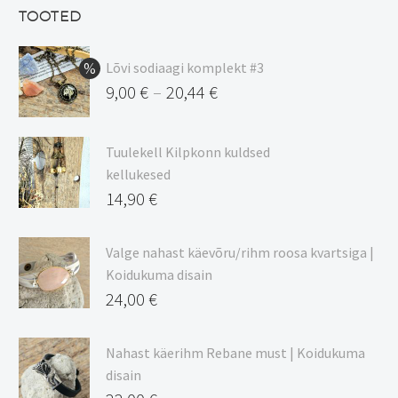
13,50 €.
on:
TOOTED
11,48 €.
Lõvi sodiaagi komplekt #3
9,00
€
20,44
€
–
Hinnavahemik:
9,00 €
Tuulekell Kilpkonn kuldsed
kuni
kellukesed
20,44 €
14,90
€
Valge nahast käevõru/rihm roosa kvartsiga |
Koidukuma disain
24,00
€
Nahast käerihm Rebane must | Koidukuma
disain