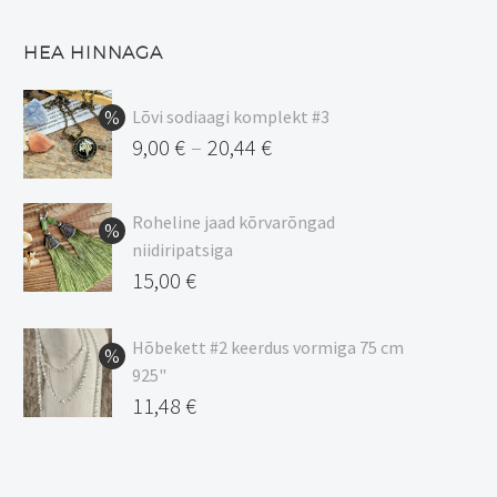
HEA HINNAGA
Lõvi sodiaagi komplekt #3
9,00
€
20,44
€
–
Hinnavahemik:
9,00 €
Roheline jaad kõrvarõngad
kuni
niidiripatsiga
20,44 €
Algne
15,00
€
hind
Praegune
oli:
hind
Hõbekett #2 keerdus vormiga 75 cm
925"
17,00 €.
on:
Algne
11,48
€
15,00 €.
hind
Praegune
oli:
hind