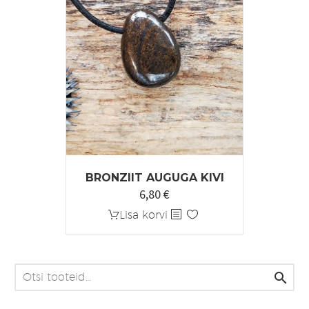
BRONZIIT AUGUGA KIVI
6,80
€
Algne
Praegune
hind
hind
Lisa korvi
oli:
on:
8,50 €.
6,80 €.
