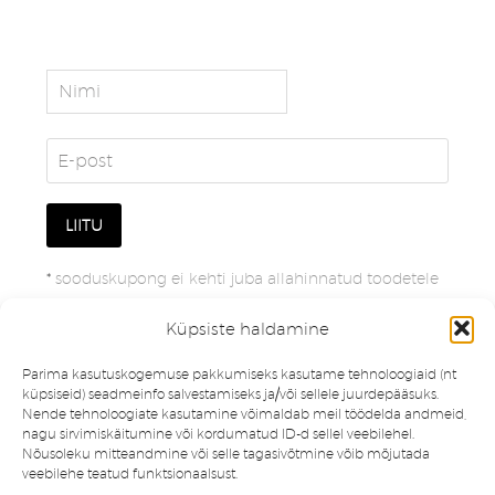
*
sooduskupong ei kehti juba allahinnatud toodetele
Küpsiste haldamine
Parima kasutuskogemuse pakkumiseks kasutame tehnoloogiaid (nt
küpsiseid) seadmeinfo salvestamiseks ja/või sellele juurdepääsuks.
Nende tehnoloogiate kasutamine võimaldab meil töödelda andmeid,
nagu sirvimiskäitumine või kordumatud ID-d sellel veebilehel.
Nõusoleku mitteandmine või selle tagasivõtmine võib mõjutada
veebilehe teatud funktsionaalsust.