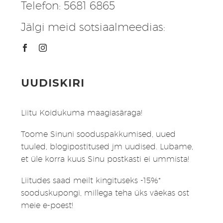
Telefon: 5681 6865
Jälgi meid sotsiaalmeedias:
UUDISKIRI
Liitu Koidukuma maagiasäraga!
Toome Sinuni sooduspakkumised, uued
tuuled, blogipostitused jm uudised. Lubame,
et üle korra kuus Sinu postkasti ei ummista!
Liitudes saad meilt kingituseks -15%*
sooduskupongi, millega teha üks väekas ost
meie e-poest!