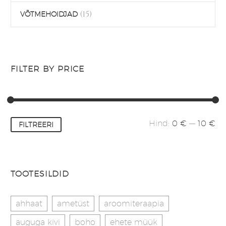
(15)
VÕTMEHOIDJAD
FILTER BY PRICE
Minimaalne
Maksimaalne
Hind:
0 €
—
10 €
FILTREERI
hind
hind
TOOTESILDID
ahhaat
ametüst
aroomiteraapia
auguga kivi
boho
ehete müük