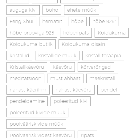
auguga kivi
boho
ehete müük
Feng Shui
hematiit
hõbe
hõbe 925"
hõbe prooviga 925
hõberipats
Koidukuma
Koidukuma butiik
Koidukuma disain
kristallid
kristallide müük
kristalliteraapia
Kristallkäevõru
käevõru
kõrvarõngad
meditatsioon
must ahhaat
mäekristall
nahast käerihm
nahast käevõru
pendel
pendeldamine
poleeritud kivi
poleeritud kivide müük
poolvääriskivide müük
Poolvääriskividest käevõru
ripats