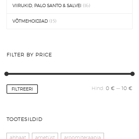
(16)
VIIRUKID, PALO SANTO & SALVEI
(15)
VÕTMEHOIDJAD
FILTER BY PRICE
Minimaalne
Maksimaalne
Hind:
0 €
—
10 €
FILTREERI
hind
hind
TOOTESILDID
ahhaat
ametüst
aroomiteraapia