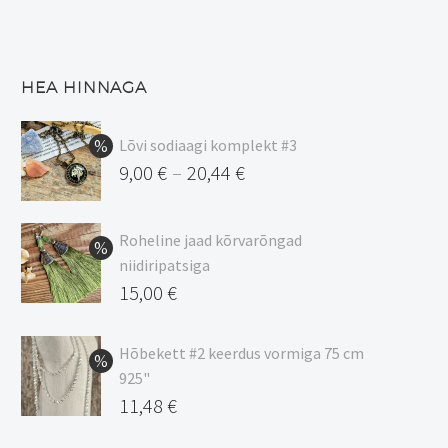
HEA HINNAGA
Lõvi sodiaagi komplekt #3
9,00
€
20,44
€
–
Hinnavahemik:
9,00 €
Roheline jaad kõrvarõngad
kuni
niidiripatsiga
20,44 €
Algne
15,00
€
hind
Praegune
oli:
hind
Hõbekett #2 keerdus vormiga 75 cm
925"
17,00 €.
on:
Algne
11,48
€
15,00 €.
hind
Praegune