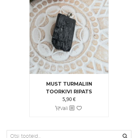
MUST TURMALIIN
TOORKIVI RIPATS
5,90
€
Sellel
Vali
tootel
on
mitu
