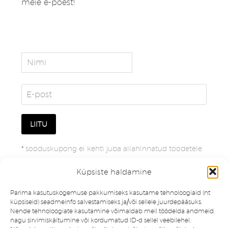
meie e-poest!
*
sooduskupong ei kehti juba allahinnatud toodetele
Küpsiste haldamine
Parima kasutuskogemuse pakkumiseks kasutame tehnoloogiaid (nt
küpsiseid) seadmeinfo salvestamiseks ja/või sellele juurdepääsuks.
Nende tehnoloogiate kasutamine võimaldab meil töödelda andmeid,
nagu sirvimiskäitumine või kordumatud ID-d sellel veebilehel.