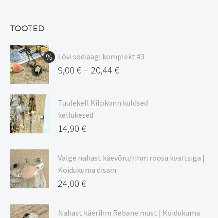
oli:
hind
13,50 €.
on:
TOOTED
11,48 €.
Lõvi sodiaagi komplekt #3
9,00
€
20,44
€
–
Hinnavahemik:
9,00 €
Tuulekell Kilpkonn kuldsed
kuni
kellukesed
20,44 €
14,90
€
Valge nahast käevõru/rihm roosa kvartsiga |
Koidukuma disain
24,00
€
Nahast käerihm Rebane must | Koidukuma