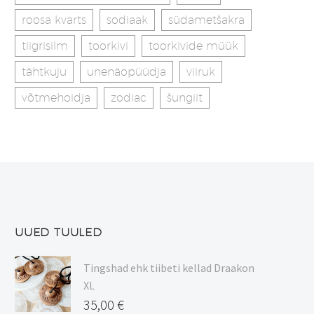
roosa kvarts
sodiaak
südametšakra
tiigrisilm
toorkivi
toorkivide müük
tähtkuju
unenäopüüdja
viiruk
võtmehoidja
zodiac
šungiit
UUED TUULED
Tingshad ehk tiibeti kellad Draakon
XL
35,00
€