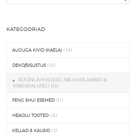
varianti.
Valikuid
saab
teha
KATEGOORIAD
tootelehel.
(34)
AUGUGA KIVID (KAELA)
(35)
DEKO/SISUSTUS
KÜÜNLAHOIDJAD, AROOMILAMBID &
VIIRUKIALUSED
(13)
(17)
FENG SHUI ESEMED
(21)
HEAOLU TOOTED
(2)
KELLAD & KAUSID