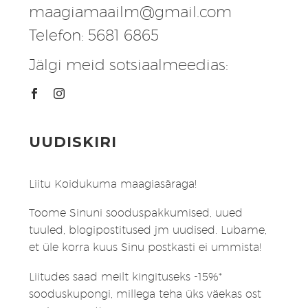
maagiamaailm@gmail.com
Telefon: 5681 6865
Jälgi meid sotsiaalmeedias:
UUDISKIRI
Liitu Koidukuma maagiasäraga!
Toome Sinuni sooduspakkumised, uued
tuuled, blogipostitused jm uudised. Lubame,
et üle korra kuus Sinu postkasti ei ummista!
Liitudes saad meilt kingituseks -15%*
sooduskupongi, millega teha üks väekas ost