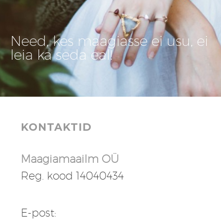
Need, kes maagiasse ei usu, ei
leia ka seda eal!
KONTAKTID
Maagiamaailm OÜ
Reg. kood 14040434
E-post: