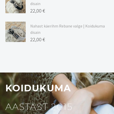
disain
22,00
€
Nahast käerihm Rebane valge | Koidukuma
disain
22,00
€
KOIDUKUMA
AASTAST 2015