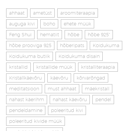
ahhaat
ametüst
aroomiteraapia
auguga kivi
boho
ehete müük
Feng Shui
hematiit
hõbe
hõbe 925"
hõbe prooviga 925
hõberipats
Koidukuma
Koidukuma butiik
Koidukuma disain
kristallid
kristallide müük
kristalliteraapia
Kristallkäevõru
käevõru
kõrvarõngad
meditatsioon
must ahhaat
mäekristall
nahast käerihm
nahast käevõru
pendel
pendeldamine
poleeritud kivi
poleeritud kivide müük