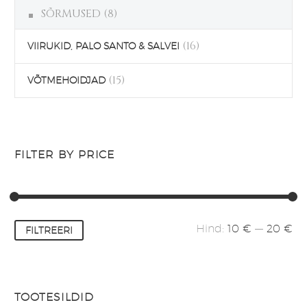
SÕRMUSED
(8)
(16)
VIIRUKID, PALO SANTO & SALVEI
(15)
VÕTMEHOIDJAD
FILTER BY PRICE
Minimaalne
Maksimaalne
Hind:
10 €
—
20 €
FILTREERI
hind
hind
TOOTESILDID