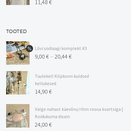
Algne
11,48
€
15,00 €.
hind
Praegune
oli:
hind
13,50 €.
on:
TOOTED
11,48 €.
Lõvi sodiaagi komplekt #3
9,00
€
20,44
€
–
Hinnavahemik:
9,00 €
Tuulekell Kilpkonn kuldsed
kuni
kellukesed
20,44 €
14,90
€
Valge nahast käevõru/rihm roosa kvartsiga |
Koidukuma disain
24,00
€