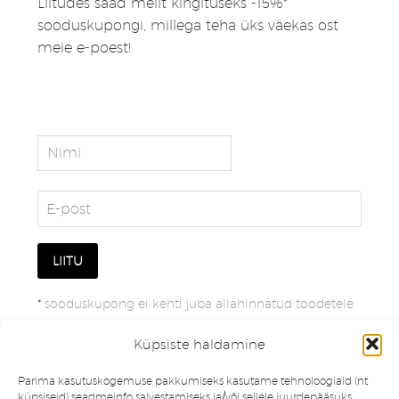
Liitudes saad meilt kingituseks -15%*
sooduskupongi, millega teha üks väekas ost
meie e-poest!
*
sooduskupong ei kehti juba allahinnatud toodetele
Küpsiste haldamine
Parima kasutuskogemuse pakkumiseks kasutame tehnoloogiaid (nt
küpsiseid) seadmeinfo salvestamiseks ja/või sellele juurdepääsuks.