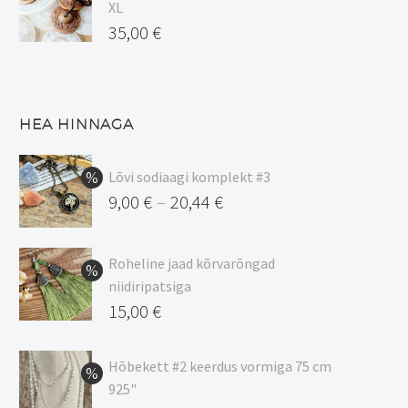
XL
35,00
€
HEA HINNAGA
Lõvi sodiaagi komplekt #3
9,00
€
20,44
€
–
Hinnavahemik:
9,00 €
Roheline jaad kõrvarõngad
kuni
niidiripatsiga
20,44 €
Algne
15,00
€
hind
Praegune
oli:
hind
Hõbekett #2 keerdus vormiga 75 cm
925"
17,00 €.
on: