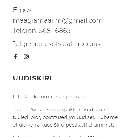
E-post:
maagiamaailm@gmail.com
Telefon: 5681 6865
Jälgi meid sotsiaalmeedias:
UUDISKIRI
Liitu Koidukuma maagiasäraga!
Toome Sinuni sooduspakkumised, uued
tuuled, blogipostitused jm uudised. Lubame,
et üle korra kuus Sinu postkasti ei ummista!