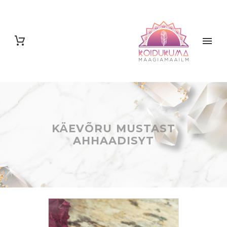
KÄEVÕRU MUSTAST
AHHAADISYT