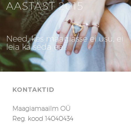
AASTAST 2015
Need, kes maagiasse ei usu, ei
leia ka seda eal!
KONTAKTID
Maagiamaailm OÜ
Reg. kood 14040434