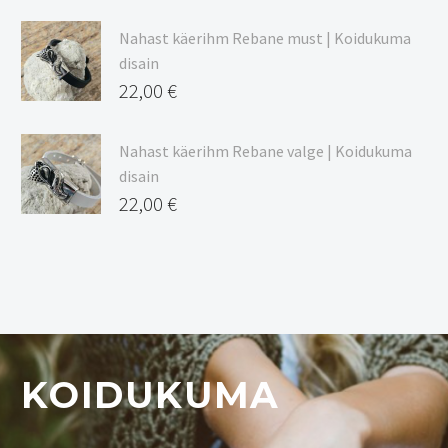
Nahast käerihm Rebane must | Koidukuma
disain
22,00
€
Nahast käerihm Rebane valge | Koidukuma
disain
22,00
€
KOIDUKUMA