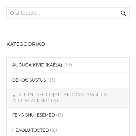
on
mitu

varianti.
Valikuid
saab
teha
KATEGOORIAD
tootelehel.
(34)
AUGUGA KIVID (KAELA)
(35)
DEKO/SISUSTUS
KÜÜNLAHOIDJAD, AROOMILAMBID &
VIIRUKIALUSED
(13)
(17)
FENG SHUI ESEMED
(21)
HEAOLU TOOTED