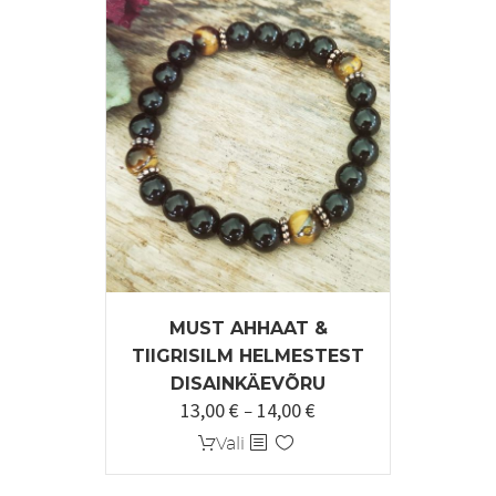
MUST AHHAAT &
TIIGRISILM HELMESTEST
DISAINKÄEVÕRU
13,00
€
14,00
€
Hinnavahemik:
–
13,00 €
Sellel
Vali
kuni
tootel
14,00 €