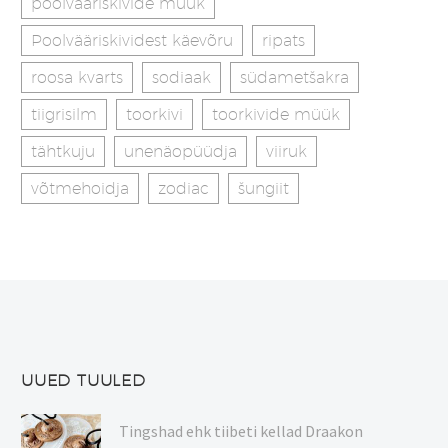
poolvääriskivide müük
Poolvääriskividest käevõru
ripats
roosa kvarts
sodiaak
südametšakra
tiigrisilm
toorkivi
toorkivide müük
tähtkuju
unenäopüüdja
viiruk
võtmehoidja
zodiac
šungiit
UUED TUULED
Tingshad ehk tiibeti kellad Draakon