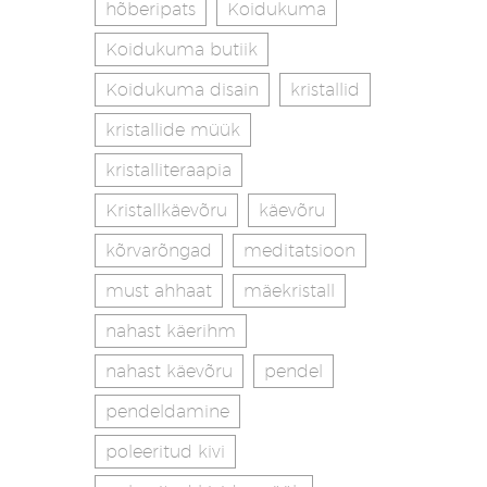
hõberipats
Koidukuma
Koidukuma butiik
Koidukuma disain
kristallid
kristallide müük
kristalliteraapia
Kristallkäevõru
käevõru
kõrvarõngad
meditatsioon
must ahhaat
mäekristall
nahast käerihm
nahast käevõru
pendel
pendeldamine
poleeritud kivi