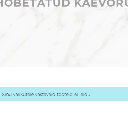
HÕBETATUD KÄEVÕR
Sinu valikutele vastavaid tooteid ei leidu.