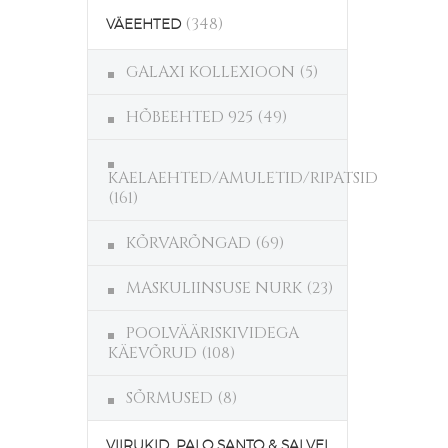
(348)
VÄEEHTED
GALAXI KOLLEXIOON
(5)
HÕBEEHTED 925
(49)
KAELAEHTED/AMULETID/RIPATSID
(161)
KÕRVARÕNGAD
(69)
MASKULIINSUSE NURK
(23)
POOLVÄÄRISKIVIDEGA
KÄEVÕRUD
(108)
SÕRMUSED
(8)
VIIRUKID, PALO SANTO & SALVEI