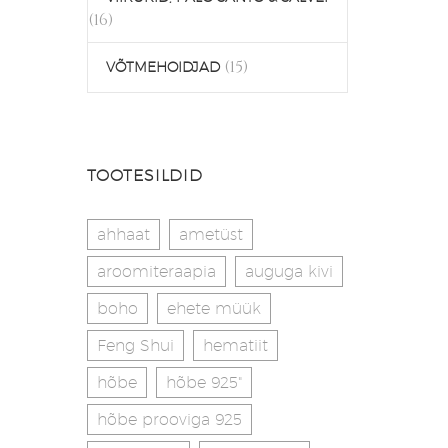
(16)
(15)
VÕTMEHOIDJAD
TOOTESILDID
ahhaat
ametüst
aroomiteraapia
auguga kivi
boho
ehete müük
Feng Shui
hematiit
hõbe
hõbe 925"
hõbe prooviga 925