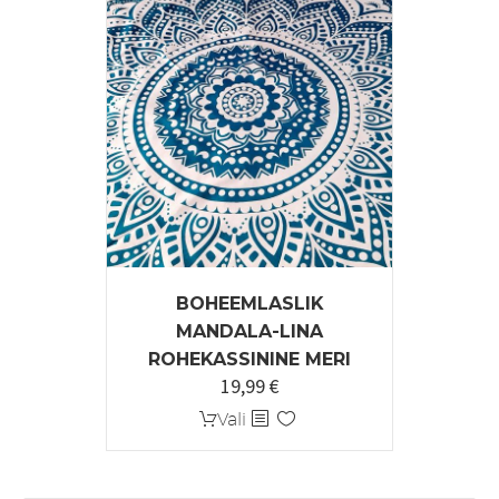
BOHEEMLASLIK
MANDALA-LINA
ROHEKASSININE MERI
19,99
€
Sellel
Vali
tootel
on