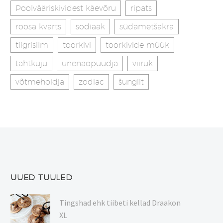
Poolvääriskividest käevõru
ripats
roosa kvarts
sodiaak
südametšakra
tiigrisilm
toorkivi
toorkivide müük
tähtkuju
unenäopüüdja
viiruk
võtmehoidja
zodiac
šungiit
UUED TUULED
Tingshad ehk tiibeti kellad Draakon
XL