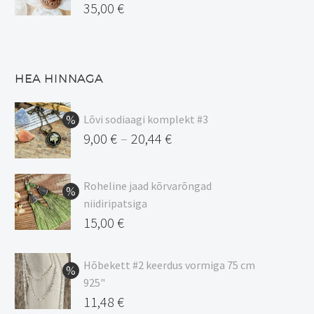
35,00
€
HEA HINNAGA
Lõvi sodiaagi komplekt #3
9,00
€
20,44
€
–
Hinnavahemik:
9,00 €
Roheline jaad kõrvarõngad
kuni
niidiripatsiga
20,44 €
Algne
15,00
€
hind
Praegune
oli:
hind
Hõbekett #2 keerdus vormiga 75 cm
925"
17,00 €.
on:
Algne
11,48
€
15,00 €.