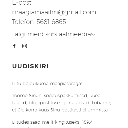
E-post:
maagiamaailm@gmail.com
Telefon: 5681 6865
Jälgi meid sotsiaalmeedias:
UUDISKIRI
Liitu Koidukuma maagiasäraga!
Toome Sinuni sooduspakkumised, uued
tuuled, blogipostitused jm uudised. Lubame,
et üle korra kuus Sinu postkasti ei ummista!
Liitudes saad meilt kingituseks -15%*