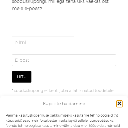
sooduskupongi, millega teha üks väekas ost
meie e-poest!
*
sooduskupong ei kehti juba allahinnatud toodetele
Küpsiste haldamine
Parima kasutuskogemuse pakkumiseks kasutame tehnoloogiaid (nt
küpsiseid) seadmeinfo salvestamiseks ja/või sellele juurdepääsuks.
Nende tehnoloogiate kasutamine võimaldab meil töödelda andmeid,