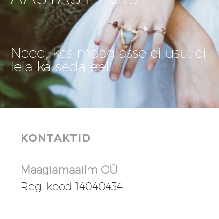
Need, kes maagiasse ei usu, ei
leia ka seda eal!
KONTAKTID
Maagiamaailm OÜ
Reg. kood 14040434