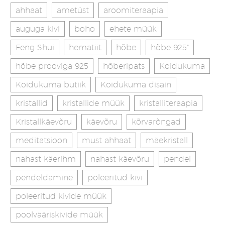
ahhaat
ametüst
aroomiteraapia
auguga kivi
boho
ehete müük
Feng Shui
hematiit
hõbe
hõbe 925"
hõbe prooviga 925
hõberipats
Koidukuma
Koidukuma butiik
Koidukuma disain
kristallid
kristallide müük
kristalliteraapia
Kristallkäevõru
käevõru
kõrvarõngad
meditatsioon
must ahhaat
mäekristall
nahast käerihm
nahast käevõru
pendel
pendeldamine
poleeritud kivi
poleeritud kivide müük
poolvääriskivide müük