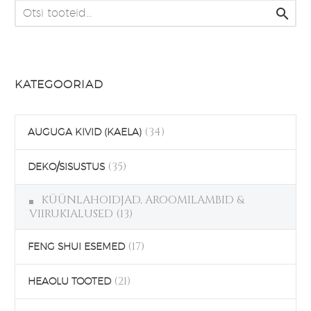
mitu

varianti.
Valikuid
saab
teha
KATEGOORIAD
tootelehel.
(34)
AUGUGA KIVID (KAELA)
(35)
DEKO/SISUSTUS
KÜÜNLAHOIDJAD, AROOMILAMBID &
VIIRUKIALUSED
(13)
(17)
FENG SHUI ESEMED
(21)
HEAOLU TOOTED