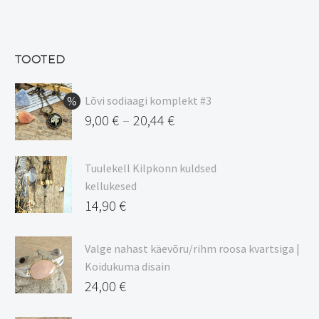
hind
Praegune
oli:
hind
13,50 €.
on:
TOOTED
11,48 €.
Lõvi sodiaagi komplekt #3
9,00
€
20,44
€
–
Hinnavahemik:
9,00 €
Tuulekell Kilpkonn kuldsed
kuni
kellukesed
20,44 €
14,90
€
Valge nahast käevõru/rihm roosa kvartsiga |
Koidukuma disain
24,00
€