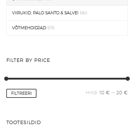
(16)
VIIRUKID, PALO SANTO & SALVEI
(15)
VÕTMEHOIDJAD
FILTER BY PRICE
Minimaalne
Maksimaalne
Hind:
10 €
—
20 €
FILTREERI
hind
hind
TOOTESILDID