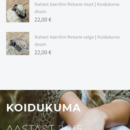
Nahast käerihm Rebane must | Koidukuma
disain
22,00
€
Nahast käerihm Rebane valge | Koidukuma
disain
22,00
€
KOIDUKUMA
AASTAST 2015