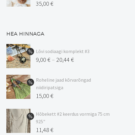
35,00
€
HEA HINNAGA
Lõvi sodiaagi komplekt #3
9,00
€
20,44
€
–
Hinnavahemik:
9,00 €
Roheline jaad kõrvarõngad
kuni
niidiripatsiga
20,44 €
Algne
15,00
€
hind
Praegune
oli:
hind
Hõbekett #2 keerdus vormiga 75 cm
925"
17,00 €.
on:
Algne
11,48
€
15,00 €.