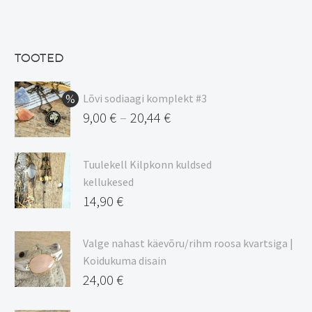
hind
Praegune
oli:
hind
13,50 €.
on:
TOOTED
11,48 €.
Lõvi sodiaagi komplekt #3
9,00
€
20,44
€
–
Hinnavahemik:
9,00 €
Tuulekell Kilpkonn kuldsed
kuni
kellukesed
20,44 €
14,90
€
Valge nahast käevõru/rihm roosa kvartsiga |
Koidukuma disain
24,00
€