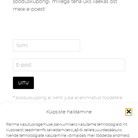
sooduskupongi, millega teha üks väekas ost
meie e-poest!
*
sooduskupong ei kehti juba allahinnatud toodetele
Küpsiste haldamine
Parima kasutuskogemuse pakkumiseks kasutame tehnoloogiaid (nt
küpsiseid) seadmeinfo salvestamiseks ja/või sellele juurdepääsuks.
Nende tehnoloogiate kasutamine võimaldab meil töödelda andmeid,