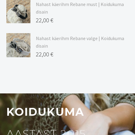
Nahast käerihm Rebane must | Koidukuma
disain
22,00
€
Nahast käerihm Rebane valge | Koidukuma
disain
22,00
€
KOIDUKUMA
AASTAST 2015