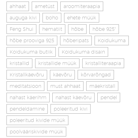
ahhaat
ametüst
aroomiteraapia
auguga kivi
boho
ehete müük
Feng Shui
hematiit
hõbe
hõbe 925"
hõbe prooviga 925
hõberipats
Koidukuma
Koidukuma butiik
Koidukuma disain
kristallid
kristallide müük
kristalliteraapia
Kristallkäevõru
käevõru
kõrvarõngad
meditatsioon
must ahhaat
mäekristall
nahast käerihm
nahast käevõru
pendel
pendeldamine
poleeritud kivi
poleeritud kivide müük
poolvääriskivide müük