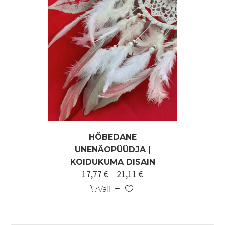
HÕBEDANE
UNENÄOPÜÜDJA |
KOIDUKUMA DISAIN
17,77
€
21,11
€
Hinnavahemik:
–
17,77 €
Sellel
Vali
kuni
tootel
21,11 €
on