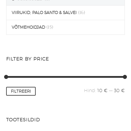
(16)
VIIRUKID, PALO SANTO & SALVEI
(15)
VÕTMEHOIDJAD
FILTER BY PRICE
Minimaalne
Maksimaalne
Hind:
10 €
—
30 €
FILTREERI
hind
hind
TOOTESILDID