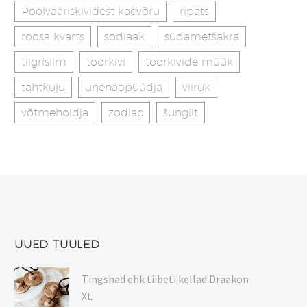
Poolvääriskividest käevõru
ripats
roosa kvarts
sodiaak
südametšakra
tiigrisilm
toorkivi
toorkivide müük
tähtkuju
unenäopüüdja
viiruk
võtmehoidja
zodiac
šungiit
UUED TUULED
Tingshad ehk tiibeti kellad Draakon
XL