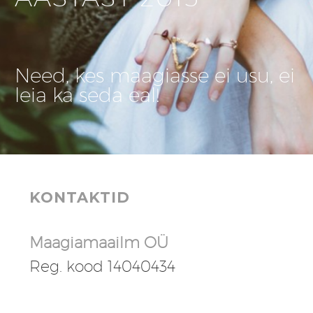
Need, kes maagiasse ei usu, ei
leia ka seda eal!
KONTAKTID
Maagiamaailm OÜ
Reg. kood 14040434