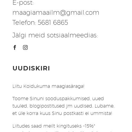
E-post:
maagiamaailm@gmail.com
Telefon: 5681 6865
Jälgi meid sotsiaalmeedias:
UUDISKIRI
Liitu Koidukuma maagiasäraga!
Toome Sinuni sooduspakkumised, uued
tuuled, blogipostitused jm uudised. Lubame,
et üle korra kuus Sinu postkasti ei ummista!
Liitudes saad meilt kingituseks -15%*