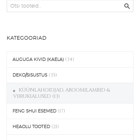
mitu

varianti.
Valikuid
saab
teha
KATEGOORIAD
tootelehel.
(34)
AUGUGA KIVID (KAELA)
(35)
DEKO/SISUSTUS
KÜÜNLAHOIDJAD, AROOMILAMBID &
VIIRUKIALUSED
(13)
(17)
FENG SHUI ESEMED
(21)
HEAOLU TOOTED