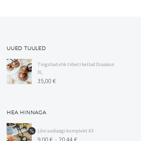
UUED TUULED
Tingshad ehk tiibeti kellad Draakon
XL
35,00
€
HEA HINNAGA
Lõvi sodiaagi komplekt #3
9,00
€
20,44
€
–