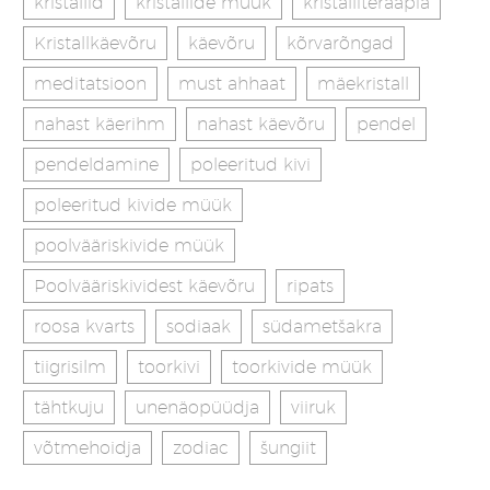
kristallid
kristallide müük
kristalliteraapia
Kristallkäevõru
käevõru
kõrvarõngad
meditatsioon
must ahhaat
mäekristall
nahast käerihm
nahast käevõru
pendel
pendeldamine
poleeritud kivi
poleeritud kivide müük
poolvääriskivide müük
Poolvääriskividest käevõru
ripats
roosa kvarts
sodiaak
südametšakra
tiigrisilm
toorkivi
toorkivide müük
tähtkuju
unenäopüüdja
viiruk
võtmehoidja
zodiac
šungiit