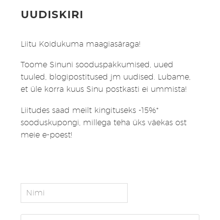
UUDISKIRI
Liitu Koidukuma maagiasäraga!
Toome Sinuni sooduspakkumised, uued
tuuled, blogipostitused jm uudised. Lubame,
et üle korra kuus Sinu postkasti ei ummista!
Liitudes saad meilt kingituseks -15%*
sooduskupongi, millega teha üks väekas ost
meie e-poest!