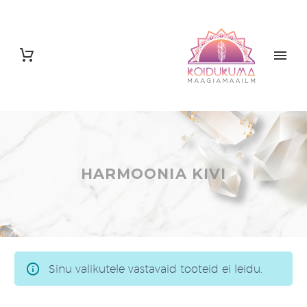
HARMOONIA KIVI
Sinu valikutele vastavaid tooteid ei leidu.