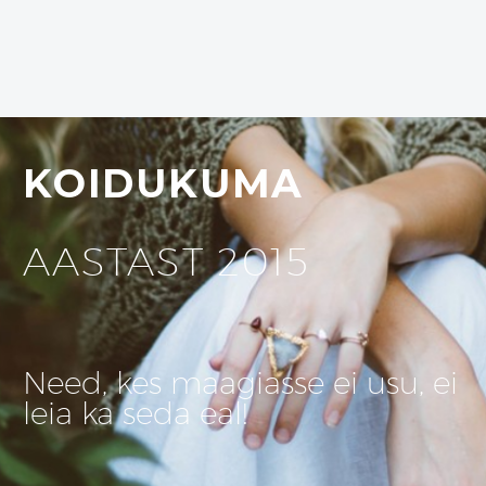
KOIDUKUMA
AASTAST 2015
Need, kes maagiasse ei usu, ei
leia ka seda eal!