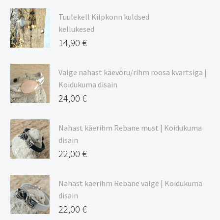
9,00 €
Tuulekell Kilpkonn kuldsed
kuni
kellukesed
20,44 €
14,90
€
Valge nahast käevõru/rihm roosa kvartsiga |
Koidukuma disain
24,00
€
Nahast käerihm Rebane must | Koidukuma
disain
22,00
€
Nahast käerihm Rebane valge | Koidukuma
disain
22,00
€