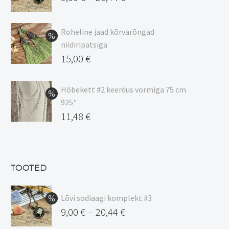
Hinnavahemik:
9,00 €
Roheline jaad kõrvarõngad
kuni
niidiripatsiga
20,44 €
Algne
15,00
€
hind
Praegune
oli:
hind
Hõbekett #2 keerdus vormiga 75 cm
925"
17,00 €.
on:
Algne
11,48
€
15,00 €.
hind
Praegune
oli:
hind
13,50 €.
on:
TOOTED
11,48 €.
Lõvi sodiaagi komplekt #3
9,00
€
20,44
€
–
Hinnavahemik: