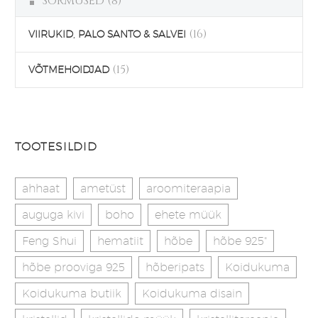
SÕRMUSED
(8)
(16)
VIIRUKID, PALO SANTO & SALVEI
(15)
VÕTMEHOIDJAD
TOOTESILDID
ahhaat
ametüst
aroomiteraapia
auguga kivi
boho
ehete müük
Feng Shui
hematiit
hõbe
hõbe 925"
hõbe prooviga 925
hõberipats
Koidukuma
Koidukuma butiik
Koidukuma disain