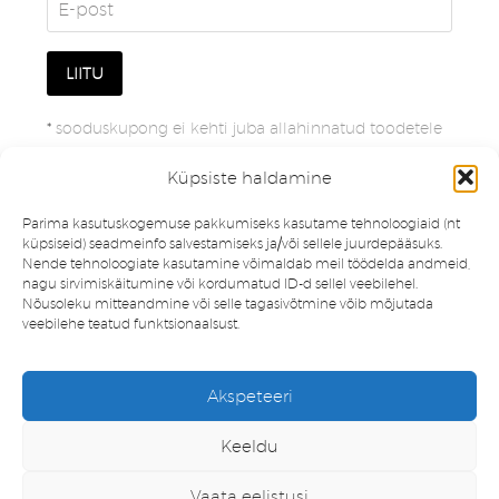
*
sooduskupong ei kehti juba allahinnatud toodetele
Küpsiste haldamine
Parima kasutuskogemuse pakkumiseks kasutame tehnoloogiaid (nt
küpsiseid) seadmeinfo salvestamiseks ja/või sellele juurdepääsuks.
Nende tehnoloogiate kasutamine võimaldab meil töödelda andmeid,
nagu sirvimiskäitumine või kordumatud ID-d sellel veebilehel.
Nõusoleku mitteandmine või selle tagasivõtmine võib mõjutada
veebilehe teatud funktsionaalsust.
Müügitingimused
Privaatsuspoliitika
Akspeteeri
Minu konto
Soovinimekiri
Keeldu
Vaata eelistusi