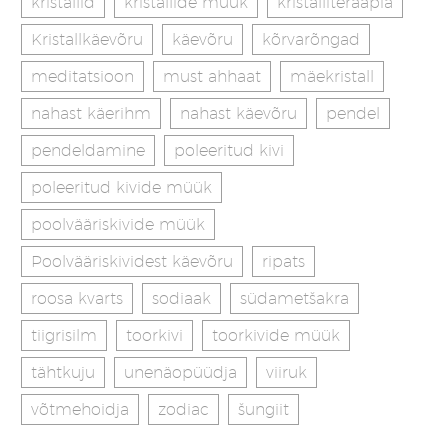
kristallid
kristallide müük
kristalliteraapia
Kristallkäevõru
käevõru
kõrvarõngad
meditatsioon
must ahhaat
mäekristall
nahast käerihm
nahast käevõru
pendel
pendeldamine
poleeritud kivi
poleeritud kivide müük
poolvääriskivide müük
Poolvääriskividest käevõru
ripats
roosa kvarts
sodiaak
südametšakra
tiigrisilm
toorkivi
toorkivide müük
tähtkuju
unenäopüüdja
viiruk
võtmehoidja
zodiac
šungiit