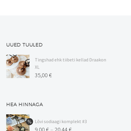
UUED TUULED
Tingshad ehk tiibeti kellad Draakon
XL
35,00
€
HEA HINNAGA
Lõvi sodiaagi komplekt #3
9,00
€
20,44
€
–