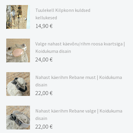
9,00 €
Tuulekell Kilpkonn kuldsed
kuni
kellukesed
20,44 €
14,90
€
Valge nahast käevõru/rihm roosa kvartsiga |
Koidukuma disain
24,00
€
Nahast käerihm Rebane must | Koidukuma
disain
22,00
€
Nahast käerihm Rebane valge | Koidukuma
disain
22,00
€