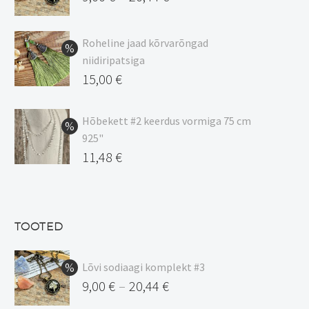
Hinnavahemik:
9,00 €
Roheline jaad kõrvarõngad
kuni
niidiripatsiga
20,44 €
Algne
15,00
€
hind
Praegune
oli:
hind
Hõbekett #2 keerdus vormiga 75 cm
925"
17,00 €.
on:
Algne
11,48
€
15,00 €.
hind
Praegune
oli:
hind
13,50 €.
on:
TOOTED
11,48 €.
Lõvi sodiaagi komplekt #3
9,00
€
20,44
€
–
Hinnavahemik: