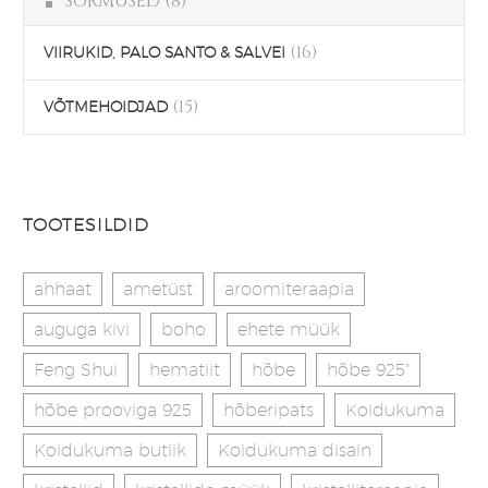
SÕRMUSED
(8)
(16)
VIIRUKID, PALO SANTO & SALVEI
(15)
VÕTMEHOIDJAD
TOOTESILDID
ahhaat
ametüst
aroomiteraapia
auguga kivi
boho
ehete müük
Feng Shui
hematiit
hõbe
hõbe 925"
hõbe prooviga 925
hõberipats
Koidukuma
Koidukuma butiik
Koidukuma disain