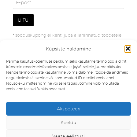
*
sooduskupong ei kehti juba allahinnatud toodetele
Küpsiste haldamine
Parima kasutuskogemuse pakkumiseks kasutame tehnoloogiaid (nt
küpsiseid) seadmeinfo salvestamiseks ja/või sellele juurdepääsuks.
Nende tehnoloogiate kasutamine võimaldab meil töödelda andmeid,
nagu sirvimiskäitumine või kordumatud ID-d sellel veebilehel.
Nõusoleku mitteandmine või selle tagasivõtmine võib mõjutada
veebilehe teatud funktsionaalsust.
Müügitingimused
Privaatsuspoliitika
Akspeteeri
Minu konto
Soovinimekiri
Keeldu
Vaata eelistusi