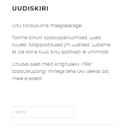
UUDISKIRI
Liitu Koidukuma maagiasäraga!
Toome Sinuni sooduspakkumised, uued
tuuled, blogipostitused jm uudised. Lubame,
et üle korra kuus Sinu postkasti ei ummista!
Liitudes saad meilt kingituseks -15%*
sooduskupongi, millega teha üks väekas ost
meie e-poest!