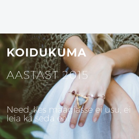
KOIDUKUMA
AASTAST 2015
Need, kes maagiasse ei usu, ei
leia ka seda eal!