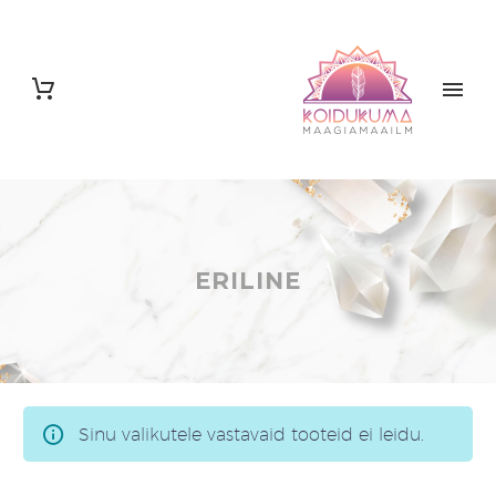
ERILINE
Sinu valikutele vastavaid tooteid ei leidu.