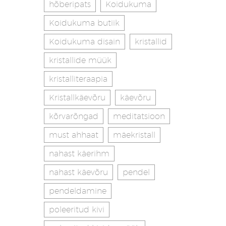
hõberipats
Koidukuma
Koidukuma butiik
Koidukuma disain
kristallid
kristallide müük
kristalliteraapia
Kristallkäevõru
käevõru
kõrvarõngad
meditatsioon
must ahhaat
mäekristall
nahast käerihm
nahast käevõru
pendel
pendeldamine
poleeritud kivi