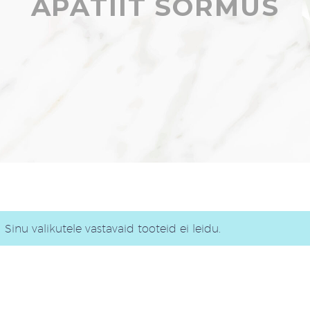
APATIIT SÕRMUS
Sinu valikutele vastavaid tooteid ei leidu.