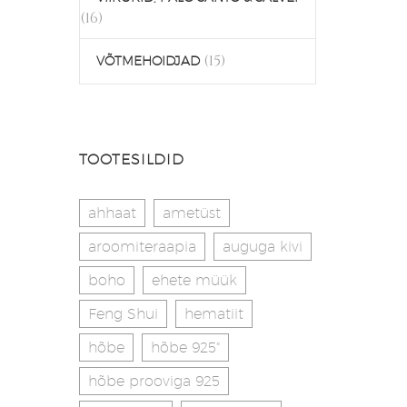
(16)
(15)
VÕTMEHOIDJAD
TOOTESILDID
ahhaat
ametüst
aroomiteraapia
auguga kivi
boho
ehete müük
Feng Shui
hematiit
hõbe
hõbe 925"
hõbe prooviga 925