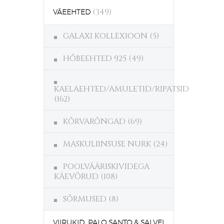
(349)
VÄEEHTED
GALAXI KOLLEXIOON
(5)
HÕBEEHTED 925
(49)
KAELAEHTED/AMULETID/RIPATSID
(162)
KÕRVARÕNGAD
(69)
MASKULIINSUSE NURK
(24)
POOLVÄÄRISKIVIDEGA
KÄEVÕRUD
(108)
SÕRMUSED
(8)
VIIRUKID, PALO SANTO & SALVEI