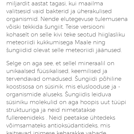
miljardit aastat tagasi, kui maailma
valitsesid vaid bakterid ja üherakulised
organismid. Nende elutegevuse tulemusena
võiski tekkida šungiit. Teise versiooni
kohaselt on selle kivi teke seotud hiiglasliku
meteoriidi kukkumisega Maale ning
šungiidid olevat selle meteoriidi jäänused.
Selge on aga see, et sellel mineraalil on
unikaalsed füüsikalised, keemilised ja
tervendavad omadused. Šungiidi põhiline
koostisosa on süsinik, mis eluslooduse ja -
organismide aluseks. Šungiidis leiduva
süsiniku molekulid on aga hoopis uut tüüpi
struktuuriga ja neid nimetatakse
fullereenideks
. Neid peetakse ühtedeks
võimsamateks antioksüdantideks, mis
kaitsevad inimese keharakke vabade