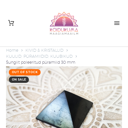
Home
KIVID & KRISTALLID
KUULID, PÜRAMIIDID, KUUBIKUD
Šungiit poleeritud püramiid 30 mm
OUT OF STOCK
ON SALE