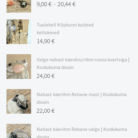
9,00
€
20,44
€
–
Hinnavahemik:
9,00 €
Tuulekell Kilpkonn kuldsed
kuni
kellukesed
20,44 €
14,90
€
Valge nahast käevõru/rihm roosa kvartsiga |
Koidukuma disain
24,00
€
Nahast käerihm Rebane must | Koidukuma
disain
22,00
€
Nahast käerihm Rebane valge | Koidukuma
disain