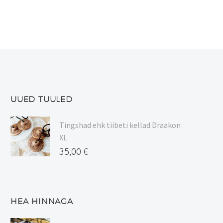
Valikuid
saab
teha
tootelehel.
UUED TUULED
Tingshad ehk tiibeti kellad Draakon
XL
35,00
€
HEA HINNAGA