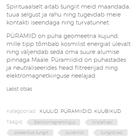
Spirituaalselt aitab šungiit meid maandada,
tuua selgust ja rahu ning tugevdab meie
kontakti iseendaga ning turvatunnet.
PÜRAMIID on püha geomeetria kujund,
mille tipp tõmbab kosmilist energiat ülevalt
ning väljendab seda oma suure alumise
pinnaga Maale. Püramiidid on puhastades
ja neutraliseerides head filtreerijad ning
elektromagnetkiirguse neelajad.
Laost otsas
Kategooriad:
KUULID, PÜRAMIIDID, KUUBIKUD
Täägid:
Elektromagnetkiirgus
kristallivesi
poleeritud šungiit
püramiid
šungiidivesi