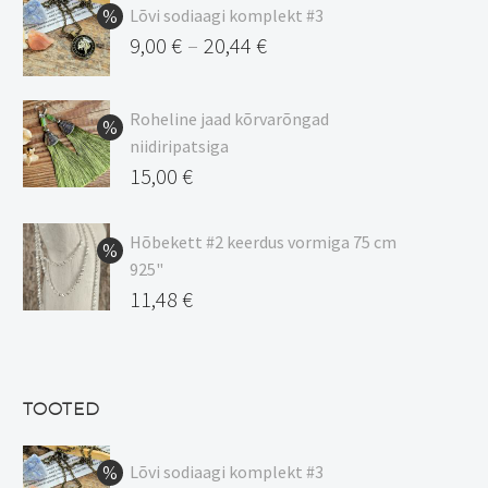
Lõvi sodiaagi komplekt #3
9,00
€
20,44
€
–
Hinnavahemik:
9,00 €
Roheline jaad kõrvarõngad
kuni
niidiripatsiga
20,44 €
Algne
15,00
€
hind
Praegune
oli:
hind
Hõbekett #2 keerdus vormiga 75 cm
925"
17,00 €.
on:
Algne
11,48
€
15,00 €.
hind
Praegune
oli:
hind
13,50 €.
on:
TOOTED
11,48 €.
Lõvi sodiaagi komplekt #3