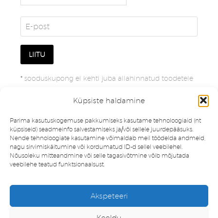
*
sooduskupong ei kehti juba allahinnatud toodetele
Küpsiste haldamine
Parima kasutuskogemuse pakkumiseks kasutame tehnoloogiaid (nt
küpsiseid) seadmeinfo salvestamiseks ja/või sellele juurdepääsuks.
Nende tehnoloogiate kasutamine võimaldab meil töödelda andmeid,
nagu sirvimiskäitumine või kordumatud ID-d sellel veebilehel.
Nõusoleku mitteandmine või selle tagasivõtmine võib mõjutada
veebilehe teatud funktsionaalsust.
Müügitingimused
Privaatsuspoliitika
Akspeteeri
Minu konto
Soovinimekiri
Keeldu