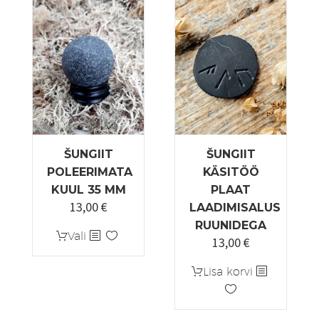
tootelehel.
ŠUNGIIT
ŠUNGIIT
POLEERIMATA
KÄSITÖÖ
KUUL 35 MM
PLAAT
13,00
€
LAADIMISALUS
RUUNIDEGA
Sellel
Vali
13,00
€
tootel
on
Lisa korvi
mitu
varianti.