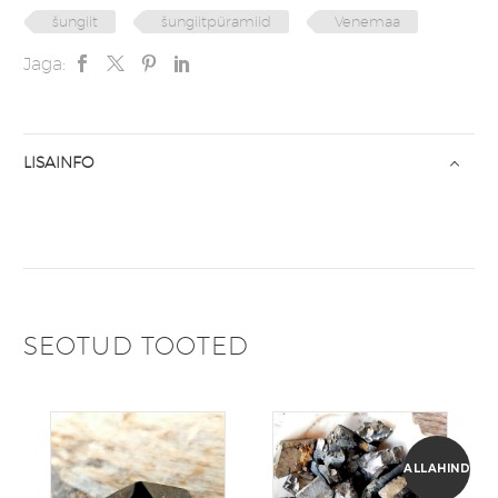
šungiit
šungiitpüramiid
Venemaa
Jaga:
LISAINFO
SEOTUD TOOTED
ALLAHINDLUS