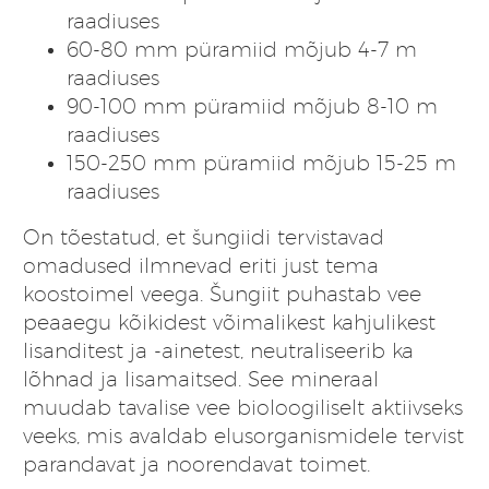
raadiuses
60-80 mm püramiid mõjub 4-7 m
raadiuses
90-100 mm püramiid mõjub 8-10 m
raadiuses
150-250 mm püramiid mõjub 15-25 m
raadiuses
On tõestatud, et šungiidi tervistavad
omadused ilmnevad eriti just tema
koostoimel veega. Šungiit puhastab vee
peaaegu kõikidest võimalikest kahjulikest
lisanditest ja -ainetest, neutraliseerib ka
lõhnad ja lisamaitsed. See mineraal
muudab tavalise vee bioloogiliselt aktiivseks
veeks, mis avaldab elusorganismidele tervist
parandavat ja noorendavat toimet.