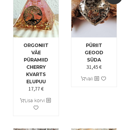
tootelehel.
ORGONIIT
PÜRIIT
VÄE
GEOOD
PÜRAMIID
SÜDA
31,45
€
Algne
Praegune
CHERRY
hind
hind
KVARTS
Sellel
Vali
oli:
on:
ELUPUU
tootel
17,77
€
37,00 €.
31,45 €.
on
mitu
Lisa korvi
varianti.
Valikuid
saab
teha