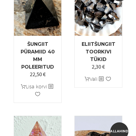
ŠUNGIIT
ELIITŠUNGIIT
PÜRAMIID 40
TOORKIVI
MM
TÜKID
2,30
€
Algne
Praegune
POLEERITUD
22,50
€
hind
hind
Sellel
Vali
oli:
on:
tootel
Lisa korvi
2,90 €.
2,30 €.
on
mitu
varianti.
Valikuid
saab
teha
ALLAHINDLUS