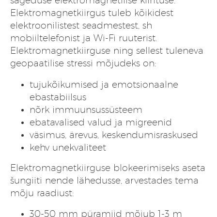
sageduse elektromagnetilise kiirituse.
Elektromagnetkiirgus tuleb kõikidest
elektroonilistest seadmestest, sh
mobiiltelefonist ja Wi-Fi ruuterist.
Elektromagnetkiirguse ning sellest tuleneva
geopaatilise stressi mõjudeks on:
tujukõikumised ja emotsionaalne
ebastabiilsus
nõrk immuunsussüsteem
ebatavalised valud ja migreenid
väsimus, ärevus, keskendumisraskused
kehv unekvaliteet
Elektromagnetkiirguse blokeerimiseks aseta
šungiiti nende lähedusse, arvestades tema
mõju raadiust:
30-50 mm püramiid mõjub 1-3 m