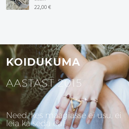
22,00
€
KOIDUKUMA
AASTAST 2015
Need, kes maagiasse ei usu, ei
leia ka seda eal!