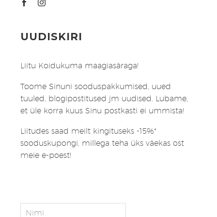
UUDISKIRI
Liitu Koidukuma maagiasäraga!
Toome Sinuni sooduspakkumised, uued
tuuled, blogipostitused jm uudised. Lubame,
et üle korra kuus Sinu postkasti ei ummista!
Liitudes saad meilt kingituseks -15%*
sooduskupongi, millega teha üks väekas ost
meie e-poest!