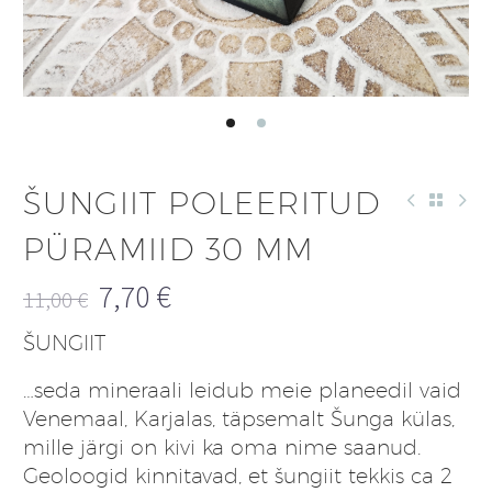
ŠUNGIIT POLEERITUD
PÜRAMIID 30 MM
7,70
€
11,00
€
Algne
Praegune
ŠUNGIIT
hind
hind
oli:
on:
…seda mineraali leidub meie planeedil vaid
11,00 €.
7,70 €.
Venemaal, Karjalas, täpsemalt Šunga külas,
mille järgi on kivi ka oma nime saanud.
Geoloogid kinnitavad, et šungiit tekkis ca 2