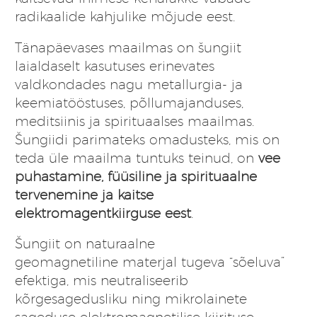
radikaalide kahjulike mõjude eest.
Tänapäevases maailmas on šungiit
laialdaselt kasutuses erinevates
valdkondades nagu metallurgia- ja
keemiatööstuses, põllumajanduses,
meditsiinis ja spirituaalses maailmas.
Šungiidi parimateks omadusteks, mis on
teda üle maailma tuntuks teinud, on
vee
puhastamine, füüsiline ja spirituaalne
tervenemine ja kaitse
elektromagentkiirguse eest
.
Šungiit on naturaalne
geomagnetiline materjal tugeva “sõeluva”
efektiga, mis neutraliseerib
kõrgesagedusliku ning mikrolainete