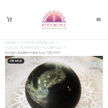
Home
KIVID & KRISTALLID
KUULID, PÜRAMIIDID, KUUBIKUD
Šungiit poleerimata kuul 100 mm
ON SALE