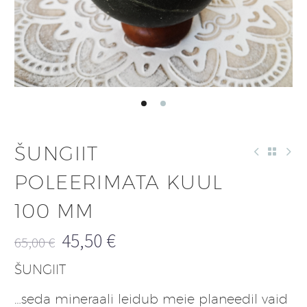
ŠUNGIIT
POLEERIMATA KUUL
100 MM
45,50
€
65,00
€
Algne
Praegune
ŠUNGIIT
hind
hind
oli:
on:
…seda mineraali leidub meie planeedil vaid