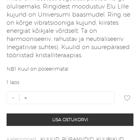
olulisemaks. Ringidest moodustuv Elu Lille
kujund on Universumi baasmudel. Ring ise
on kõrge vibratsiooniga kujund, kiirates
energiat kõikjale võrdselt. Ta on
harmooniseeriv, rahustav ja neutraliseeriv
(negatiivse suhtes). Kuulid on suurepärased
tööriistad kristalliteraapias.
NB1 Kuul on poleerimata!
1 laos
Šungiit
-
+
poleerimata
kuul
100
LISA OSTUKORVI
mm
kogus
Kategooriad:
KUULID, PÜRAMIIDID, KUUBIKUD