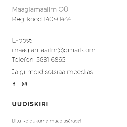
Maagiamaailm OÜ
Reg. kood 14040434
E-post:
maagiamaailm@gmail.com
Telefon: 5681 6865
Jälgi meid sotsiaalmeedias:
UUDISKIRI
Liitu Koidukuma maagiasäraga!