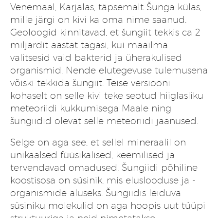
65,00 €.
45,50 €.
Venemaal, Karjalas, täpsemalt Šunga külas,
mille järgi on kivi ka oma nime saanud.
Geoloogid kinnitavad, et šungiit tekkis ca 2
miljardit aastat tagasi, kui maailma
valitsesid vaid bakterid ja üherakulised
organismid. Nende elutegevuse tulemusena
võiski tekkida šungiit. Teise versiooni
kohaselt on selle kivi teke seotud hiiglasliku
meteoriidi kukkumisega Maale ning
šungiidid olevat selle meteoriidi jäänused.
Selge on aga see, et sellel mineraalil on
unikaalsed füüsikalised, keemilised ja
tervendavad omadused. Šungiidi põhiline
koostisosa on süsinik, mis eluslooduse ja -
organismide aluseks. Šungiidis leiduva
süsiniku molekulid on aga hoopis uut tüüpi
struktuuriga ja neid nimetatakse