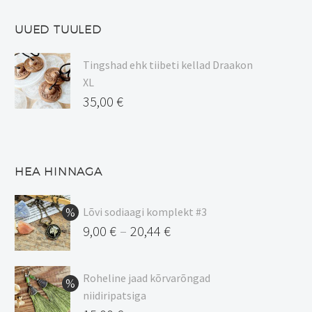
UUED TUULED
Tingshad ehk tiibeti kellad Draakon
XL
35,00
€
HEA HINNAGA
Lõvi sodiaagi komplekt #3
9,00
€
20,44
€
–
Hinnavahemik:
9,00 €
Roheline jaad kõrvarõngad
kuni
niidiripatsiga