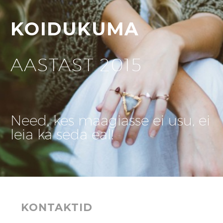
KOIDUKUMA
AASTAST 2015
Need, kes maagiasse ei usu, ei
leia ka seda eal!
KONTAKTID