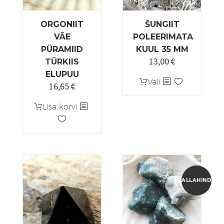
ORGONIIT
ŠUNGIIT
VÄE
POLEERIMATA
PÜRAMIID
KUUL 35 MM
13,00
€
TÜRKIIS
ELUPUU
Sellel
Vali
16,65
€
Algne
Praegune
tootel
hind
hind
on
Lisa korvi
oli:
on:
mitu
18,50 €.
16,65 €.
varianti.
Valikuid
saab
teha
tootelehel.
ALLAHINDLUS