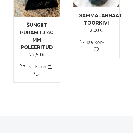
SAMMALAHHAAT
TOORKIVI
ŠUNGIIT
2,00
€
Algne
Praegune
PÜRAMIID 40
hind
hind
MM
Lisa korvi
oli:
on:
POLEERITUD
3,00 €.
2,00 €.
22,50
€
Lisa korvi