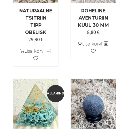
NATURAALNE
ROHELINE
TSITRIIN
AVENTURIIN
TIPP
KUUL 30 MM
8,80
€
Algne
Praegune
OBELISK
29,90
€
hind
hind
Lisa korvi
oli:
on:
Lisa korvi
11,00 €.
8,80 €.
ALLAHINDLUS!