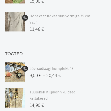
20,44 €
Algne
15,00
€
hind
Praegune
oli:
hind
Hõbekett #2 keerdus vormiga 75 cm
925"
17,00 €.
on:
Algne
11,48
€
15,00 €.
hind
Praegune
oli:
hind
13,50 €.
on:
TOOTED
11,48 €.
Lõvi sodiaagi komplekt #3
9,00
€
20,44
€
–
Hinnavahemik:
9,00 €
Tuulekell Kilpkonn kuldsed
kuni
kellukesed
20,44 €
14,90
€