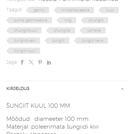
Täägid:
gems
kristalliteraapia
kuul
püha geomeetria
ring
shungiit
šhungiitkuul
shungite
sphere
šungiidivesi
šungiit
šungiit kera
šüngiit kuul
Jaga:
KIRJELDUS
ŠUNGIIT KUUL 100 MM
Mõõdud: diameeter 100 mm
Materjal: poleerimata šungiidi kivi