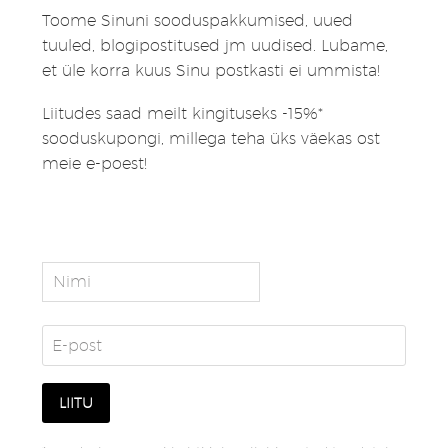
Toome Sinuni sooduspakkumised, uued
tuuled, blogipostitused jm uudised. Lubame,
et üle korra kuus Sinu postkasti ei ummista!
Liitudes saad meilt kingituseks -15%*
sooduskupongi, millega teha üks väekas ost
meie e-poest!