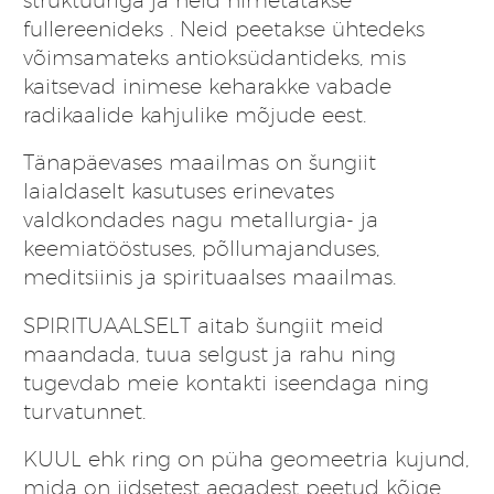
fullereenideks
. Neid peetakse ühtedeks
võimsamateks antioksüdantideks, mis
kaitsevad inimese keharakke vabade
radikaalide kahjulike mõjude eest.
Tänapäevases maailmas on šungiit
laialdaselt kasutuses erinevates
valdkondades nagu metallurgia- ja
keemiatööstuses, põllumajanduses,
meditsiinis ja spirituaalses maailmas.
SPIRITUAALSELT aitab šungiit meid
maandada, tuua selgust ja rahu ning
tugevdab meie kontakti iseendaga ning
turvatunnet.
KUUL ehk ring on püha geomeetria kujund,
mida on iidsetest aegadest peetud kõige