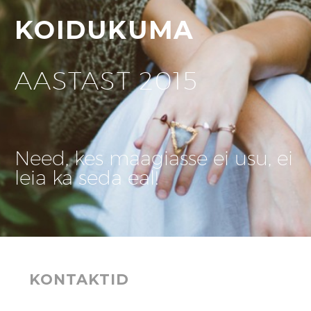
KOIDUKUMA
AASTAST 2015
Need, kes maagiasse ei usu, ei
leia ka seda eal!
KONTAKTID