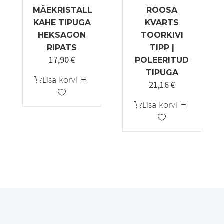
MÄEKRISTALL
ROOSA
KAHE TIPUGA
KVARTS
HEKSAGON
TOORKIVI
RIPATS
TIPP |
17,90
€
POLEERITUD
TIPUGA
Lisa korvi
21,16
€
Algne
Praegune
hind
hind
Lisa korvi
oli:
on:
24,90 €.
21,16 €.