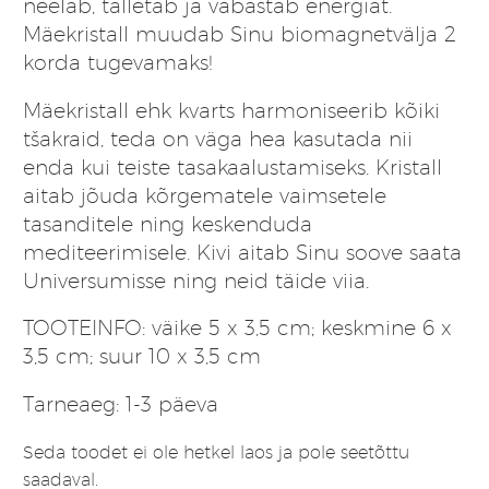
neelab, talletab ja vabastab energiat.
Mäekristall muudab Sinu biomagnetvälja 2
korda tugevamaks!
Mäekristall ehk kvarts harmoniseerib kõiki
tšakraid, teda on väga hea kasutada nii
enda kui teiste tasakaalustamiseks. Kristall
aitab jõuda kõrgematele vaimsetele
tasanditele ning keskenduda
mediteerimisele. Kivi aitab Sinu soove saata
Universumisse ning neid täide viia.
TOOTEINFO: väike 5 x 3,5 cm; keskmine 6 x
3,5 cm; suur 10 x 3,5 cm
Tarneaeg: 1-3 päeva
Seda toodet ei ole hetkel laos ja pole seetõttu
saadaval.