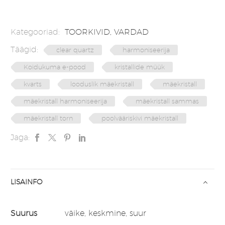
Kategooriad:
TOORKIVID
,
VARDAD
Täägid:
clear quartz
harmoniseerija
Koidukuma e-pood
kristallide müük
kvarts
looduslik mäekristall
mäekristall
mäekristall harmoniseerija
mäekristall sammas
mäekristall torn
poolvääriskivi mäekristall
Jaga:
LISAINFO
Suurus
väike, keskmine, suur