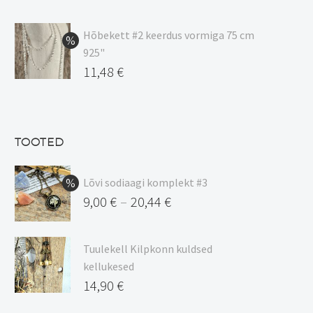
hind
Praegune
oli:
hind
Hõbekett #2 keerdus vormiga 75 cm
925"
17,00 €.
on:
Algne
11,48
€
15,00 €.
hind
Praegune
oli:
hind
13,50 €.
on:
TOOTED
11,48 €.
Lõvi sodiaagi komplekt #3
9,00
€
20,44
€
–
Hinnavahemik:
9,00 €
Tuulekell Kilpkonn kuldsed
kuni
kellukesed
20,44 €
14,90
€