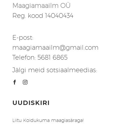
Maagiamaailm OÜ
Reg. kood 14040434
E-post:
maagiamaailm@gmail.com
Telefon: 5681 6865
Jälgi meid sotsiaalmeedias:
UUDISKIRI
Liitu Koidukuma maagiasäraga!