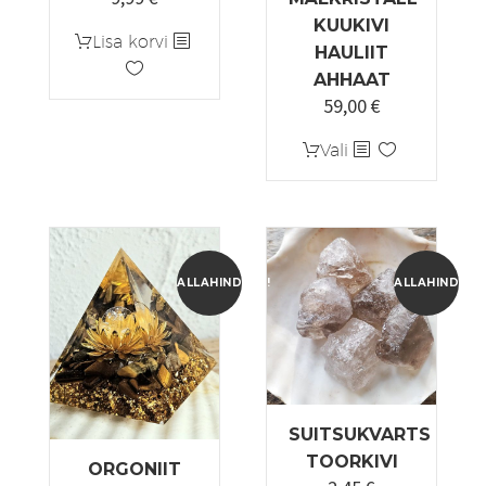
KUUKIVI
Lisa korvi
HAULIIT
AHHAAT
59,00
€
Sellel
Vali
tootel
on
mitu
varianti.
Valikuid
ALLAHINDLUS!
ALLAHINDLUS
saab
teha
tootelehel.
SUITSUKVARTS
TOORKIVI
ORGONIIT