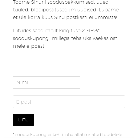
Toome Sinuni sooduspakkumised, uued
tuuled, blogipostitused jm uudised. Lubame,
et üle korra kuus Sinu postkasti ei ummista!
Liitudes saad meilt kingituseks -15%*
sooduskupongi, millega teha üks väekas ost
meie e-poest!
*
sooduskupong ei kehti juba allahinnatud toodetele