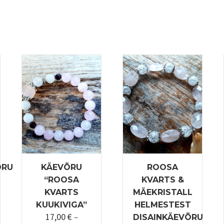
ÕRU
KÄEVÕRU
ROOSA
“ROOSA
KVARTS &
KVARTS
MÄEKRISTALL
KUUKIVIGA”
HELMESTEST
17,00
€
ahemik:
–
DISAINKÄEVÕRU