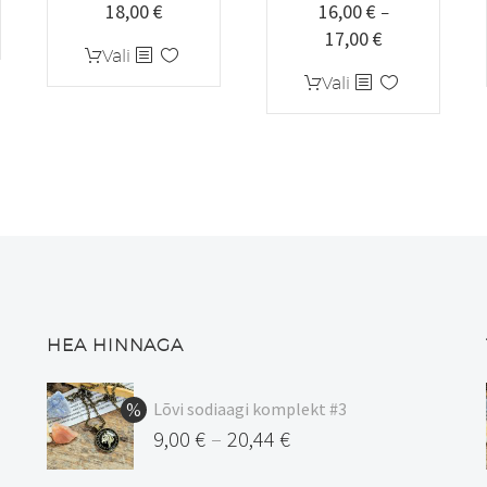
18,00
€
16,00
€
€
Hinnavahemik:
–
17,00
€
17,00 €
Hinnavahemi
Sellel
Vali
€
kuni
16,00 €
tootel
Sellel
Vali
18,00 €
kuni
on
tootel
17,00 €
mitu
on
varianti.
mitu
Valikuid
varianti.
saab
Valikuid
teha
saab
tootelehel.
teha
tootelehel.
HEA HINNAGA
Lõvi sodiaagi komplekt #3
9,00
€
20,44
€
–
Hinnavahemik: