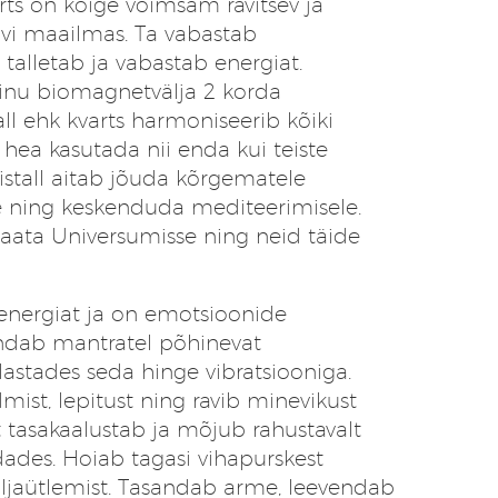
rts on kõige võimsam ravitsev ja
vi maailmas. Ta vabastab
 talletab ja vabastab energiat.
inu biomagnetvälja 2 korda
ll ehk kvarts harmoniseerib kõiki
 hea kasutada nii enda kui teiste
istall aitab jõuda kõrgematele
e ning keskenduda mediteerimisele.
 saata Universumisse ning neid täide
nergiat ja on emotsioonide
endab mantratel põhinevat
lastades seda hinge vibratsiooniga.
st, lepitust ning ravib minevikust
t tasakaalustab ja mõjub rahustavalt
ades. Hoiab tagasi vihapurskest
äljaütlemist. Tasandab arme, leevendab