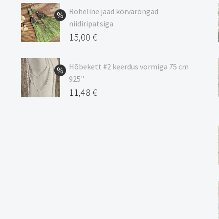
9,00 €
Roheline jaad kõrvarõngad
kuni
niidiripatsiga
20,44 €
Algne
15,00
€
hind
Praegune
oli:
hind
Hõbekett #2 keerdus vormiga 75 cm
925"
17,00 €.
on:
Algne
11,48
€
15,00 €.
hind
Praegune
oli:
hind
13,50 €.
on:
11,48 €.