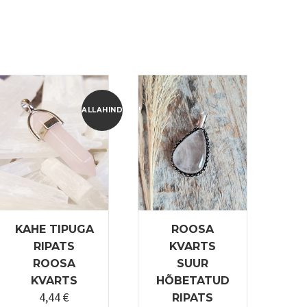
ALLAHINDLUS!
KAHE TIPUGA
ROOSA
RIPATS
KVARTS
ROOSA
SUUR
KVARTS
HÕBETATUD
4,44
€
Algne
Praegune
RIPATS