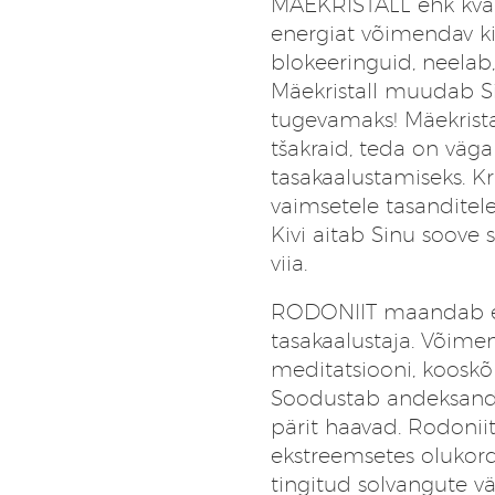
MÄEKRISTALL
ehk kva
energiat võimendav ki
blokeeringuid, neelab,
Mäekristall muudab S
tugevamaks! Mäekrista
tšakraid, teda on väga
tasakaalustamiseks. Kr
vaimsetele tasanditel
Kivi aitab Sinu soove
viia.
RODONIIT
maandab e
tasakaalustaja. Võim
meditatsiooni, kooskõ
Soodustab andeksandmi
pärit haavad. Rodonii
ekstreemsetes olukord
tingitud solvangute v