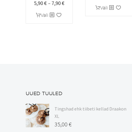
5,90
€
7,90
€
Hinnavahemik:
13,50 
–
Sellel
Vali
5,90 €
kuni
Sellel
tootel
Vali
kuni
15,50 
tootel
on
7,90 €
on
mitu
mitu
varianti.
varianti.
Valikuid
Valikuid
saab
saab
teha
teha
tootelehel.
tootelehel.
UUED TUULED
Tingshad ehk tiibeti kellad Draakon
XL
35,00
€