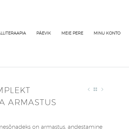
ALLITERAAPIA
PÄEVIK
MEIE PERE
MINU KONTO
MPLEKT
TA ARMASTUS
õtmesõnadeks on armastus, andestamine