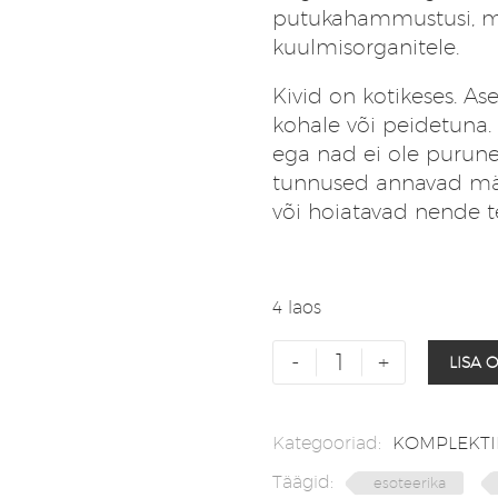
putukahammustusi, mõ
kuulmisorganitele.
Kivid on kotikeses. A
kohale või peidetuna. 
ega nad ei ole purune
tunnused annavad mär
või hoiatavad nende t
4 laos
Kristallikomplekt
-
+
LISA 
Tingimusteta
Armastus
kogus
Kategooriad:
KOMPLEKT
Täägid:
esoteerika