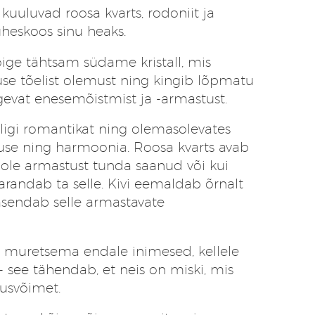
 kuuluvad roosa kvarts, rodoniit ja
üheskoos sinu heaks.
e tähtsam südame kristall, mis
se tõelist olemust ning kingib lõpmatu
ugevat enesemõistmist ja -armastust.
igi romantikat ning olemasolevates
use ning harmoonia. Roosa kvarts avab
ole armastust tunda saanud või kui
arandab ta selle. Kivi eemaldab õrnalt
 asendab selle armastavate
i muretsema endale inimesed, kellele
- see tähendab, et neis on miski, mis
dusvõimet.