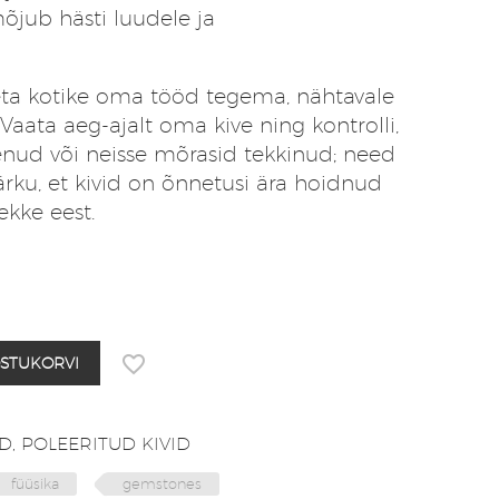
jub hästi luudele ja
seta kotike oma tööd tegema, nähtavale
Vaata aeg-ajalt oma kive ning kontrolli,
nud või neisse mõrasid tekkinud; need
ku, et kivid on õnnetusi ära hoidnud
ekke eest.
OSTUKORVI
ID
,
POLEERITUD KIVID
füüsika
gemstones