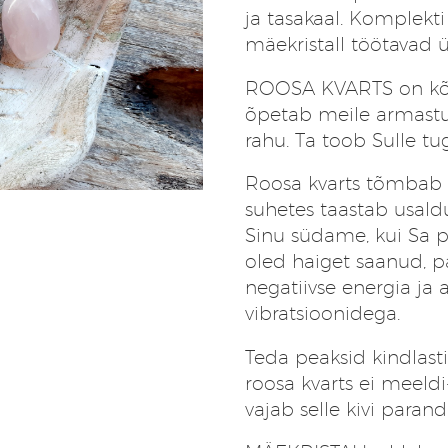
ja tasakaal. Komplekti
mäekristall töötavad 
ROOSA KVARTS on kõig
õpetab meile armastu
rahu. Ta toob Sulle t
Roosa kvarts tõmbab l
suhetes taastab usald
Sinu südame, kui Sa p
oled haiget saanud, p
negatiivse energia ja
vibratsioonidega.
Teda peaksid kindlast
roosa kvarts ei meeldi
vajab selle kivi paran