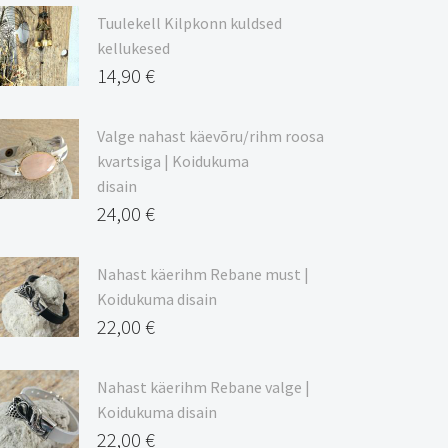
9,00 €
Tuulekell Kilpkonn kuldsed
kuni
kellukesed
20,44 €
14,90
€
Valge nahast käevõru/rihm roosa
kvartsiga | Koidukuma
disain
24,00
€
Nahast käerihm Rebane must |
Koidukuma disain
22,00
€
Nahast käerihm Rebane valge |
Koidukuma disain
22,00
€