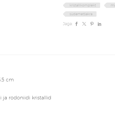
kristallikomplekt
mä
südametšakra
Jaga:
3,5 cm
 ja rodoniidi kristallid