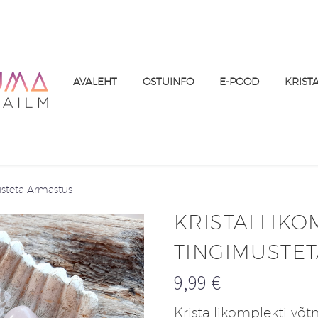
AVALEHT
OSTUINFO
E-POOD
KRIST
usteta Armastus
KRISTALLIKO
TINGIMUSTE
9,99
€
Kristallikomplekti v