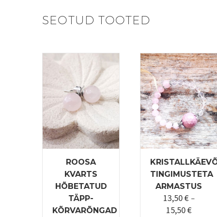
SEOTUD TOOTED
ROOSA
KRISTALLKÄEV
KVARTS
TINGIMUSTETA
HÕBETATUD
ARMASTUS
13,50
€
TÄPP-
–
15,50
€
Hinnav
KÕRVARÕNGAD