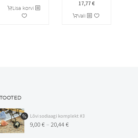
17,77
€
hind
hind
Lisa korvi
k:
oli:
on:
Sellel
Vali
5,55 €.
4,44 €.
tootel
on
mitu
varianti.
Valikuid
saab
teha
tootelehel.
TOOTED
Lõvi sodiaagi komplekt #3
9,00
€
20,44
€
–
Hinnavahemik: