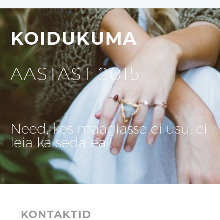
KOIDUKUMA
AASTAST 2015
Need, kes maagiasse ei usu, ei
leia ka seda eal!
KONTAKTID