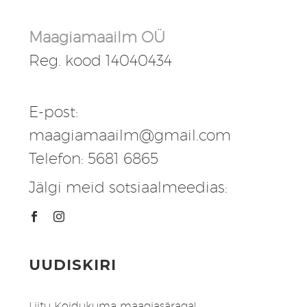
Maagiamaailm OÜ
Reg. kood 14040434
E-post:
maagiamaailm@gmail.com
Telefon: 5681 6865
Jälgi meid sotsiaalmeedias:
UUDISKIRI
Liitu Koidukuma maagiasäraga!