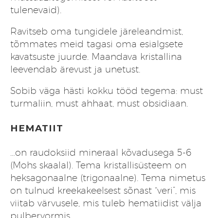
tulenevaid).
Ravitseb oma tungidele järeleandmist,
tõmmates meid tagasi oma esialgsete
kavatsuste juurde. Maandava kristallina
leevendab ärevust ja unetust.
Sobib väga hästi kokku tööd tegema:
must
turmaliin
,
must ahhaat
,
must obsidiaan
.
HEMATIIT
…on raudoksiid mineraal kõvadusega 5-6
(Mohs skaalal). Tema
kristallisüsteem
on
heksagonaalne (trigonaalne). Tema nimetus
on tulnud kreekakeelsest sõnast “veri”, mis
viitab värvusele, mis tuleb hematiidist välja
pulbervormis.