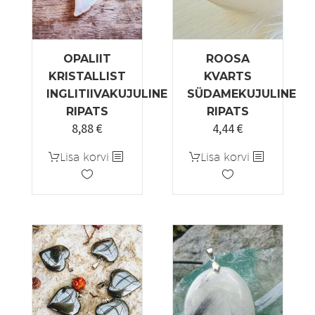
OPALIIT
ROOSA
KRISTALLIST
KVARTS
INGLITIIVAKUJULINE
SÜDAMEKUJULINE
RIPATS
RIPATS
8,88
€
4,44
€
Algne
Praegune
hind
hind
Lisa korvi
Lisa korvi
oli:
on:
5,55 €.
4,44 €.