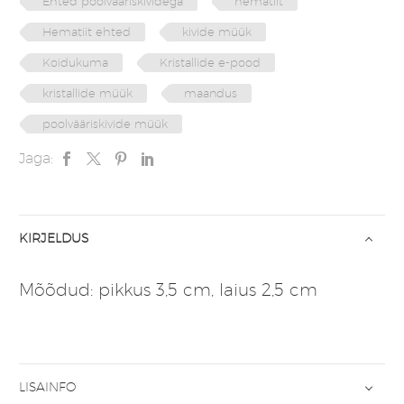
Ehted poolvääriskividega
hematiit
Hematiit ehted
kivide müük
Koidukuma
Kristallide e-pood
kristallide müük
maandus
poolvääriskivide müük
Jaga:
KIRJELDUS
Mõõdud: pikkus 3,5 cm, laius 2,5 cm
LISAINFO