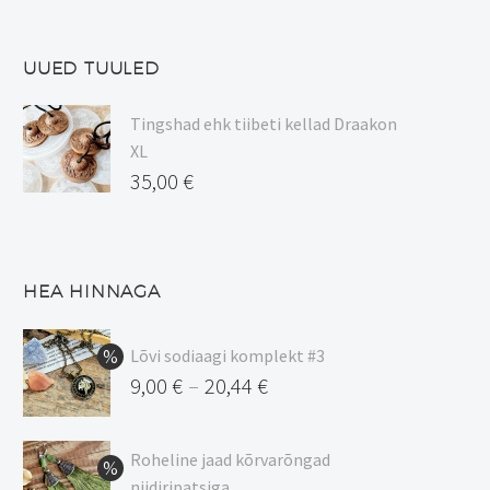
UUED TUULED
Tingshad ehk tiibeti kellad Draakon
XL
35,00
€
HEA HINNAGA
Lõvi sodiaagi komplekt #3
9,00
€
20,44
€
–
Hinnavahemik:
9,00 €
Roheline jaad kõrvarõngad
kuni
niidiripatsiga