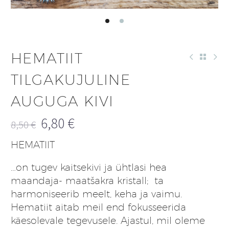
HEMATIIT
TILGAKUJULINE
AUGUGA KIVI
6,80
€
8,50
€
Algne
Praegune
HEMATIIT
hind
hind
oli:
on:
…on tugev kaitsekivi ja ühtlasi hea
8,50 €.
6,80 €.
maandaja- maatšakra kristall; ta
harmoniseerib meelt, keha ja vaimu.
Hematiit aitab meil end fokusseerida
käesolevale tegevusele. Ajastul, mil oleme