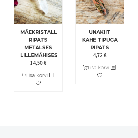
MÄEKRISTALL
UNAKIIT
RIPATS
KAHE TIPUGA
METALSES
RIPATS
4,72
€
Algne
Praegune
LILLEMÄHISES
14,50
€
hind
hind
Lisa korvi
oli:
on:
Lisa korvi
5,90 €.
4,72 €.