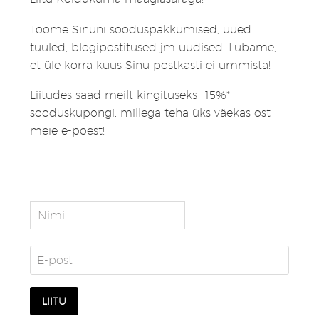
Toome Sinuni sooduspakkumised, uued
tuuled, blogipostitused jm uudised. Lubame,
et üle korra kuus Sinu postkasti ei ummista!
Liitudes saad meilt kingituseks -15%*
sooduskupongi, millega teha üks väekas ost
meie e-poest!