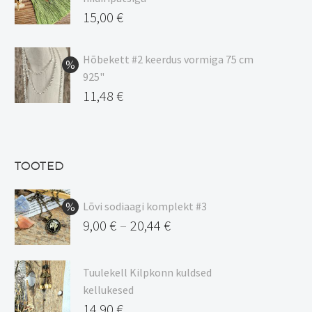
20,44 €
Algne
15,00
€
hind
Praegune
oli:
hind
Hõbekett #2 keerdus vormiga 75 cm
925"
17,00 €.
on:
Algne
11,48
€
15,00 €.
hind
Praegune
oli:
hind
13,50 €.
on:
TOOTED
11,48 €.
Lõvi sodiaagi komplekt #3
9,00
€
20,44
€
–
Hinnavahemik:
9,00 €
Tuulekell Kilpkonn kuldsed
kuni
kellukesed
20,44 €
14,90
€