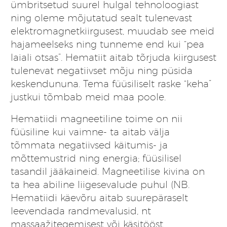
ümbritsetud suurel hulgal tehnoloogiast
ning oleme mõjutatud sealt tulenevast
elektromagnetkiirgusest, muudab see meid
hajameelseks ning tunneme end kui “pea
laiali otsas”. Hematiit aitab tõrjuda kiirgusest
tulenevat negatiivset mõju ning püsida
keskendununa. Tema füüsiliselt raske “keha”
justkui tõmbab meid maa poole.
Hematiidi magneetiline toime on nii
füüsiline kui vaimne- ta aitab välja
tõmmata negatiivsed käitumis- ja
mõttemustrid ning energia; füüsilisel
tasandil jääkaineid. Magneetilise kivina on
ta hea abiline liigesevalude puhul (NB.
Hematiidi käevõru aitab suurepäraselt
leevendada randmevalusid, nt
massaažitegemisest või käsitööst