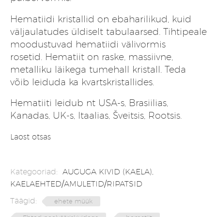
Hematiidi kristallid on ebaharilikud, kuid
väljaulatudes üldiselt tabulaarsed. Tihtipeale
moodustuvad hematiidi välivormis
rosetid. Hematiit on raske, massiivne,
metalliku läikega tumehall kristall. Teda
võib leiduda ka kvartskristallides.
Hematiiti leidub nt USA-s, Brasiilias,
Kanadas, UK-s, Itaalias, Šveitsis, Rootsis.
Laost otsas
Kategooriad:
AUGUGA KIVID (KAELA)
,
KAELAEHTED/AMULETID/RIPATSID
Täägid:
ehete müük