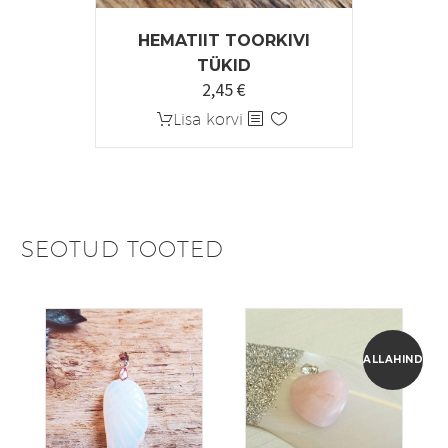
HEMATIIT TOORKIVI
TÜKID
2,45
€
Algne
Praegune
hind
hind
Lisa korvi
oli:
on:
3,50 €.
2,45 €.
SEOTUD TOOTED
ALLAHINDLUS