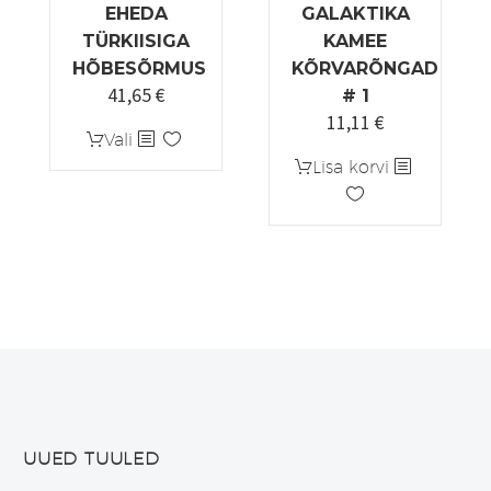
EHEDA
GALAKTIKA
TÜRKIISIGA
KAMEE
HÕBESÕRMUS
KÕRVARÕNGAD
41,65
€
Algne
Praegune
# 1
11,11
€
hind
hind
Sellel
Vali
oli:
on:
tootel
Lisa korvi
49,00 €.
41,65 €.
on
mitu
varianti.
Valikuid
saab
teha
tootelehel.
UUED TUULED