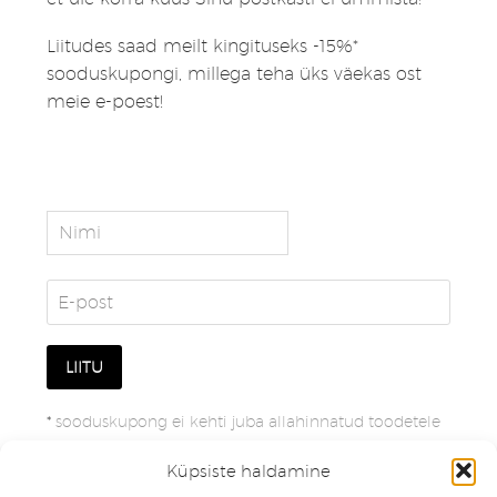
Liitudes saad meilt kingituseks -15%*
sooduskupongi, millega teha üks väekas ost
meie e-poest!
*
sooduskupong ei kehti juba allahinnatud toodetele
Küpsiste haldamine