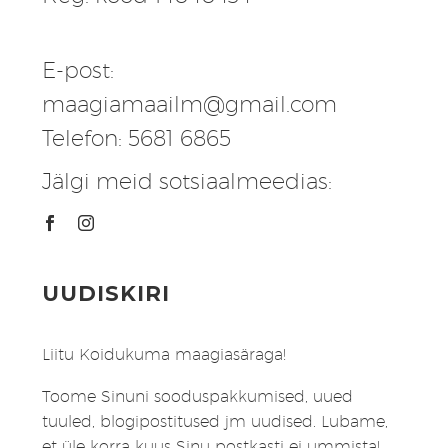
E-post:
maagiamaailm@gmail.com
Telefon: 5681 6865
Jälgi meid sotsiaalmeedias:
UUDISKIRI
Liitu Koidukuma maagiasäraga!
Toome Sinuni sooduspakkumised, uued
tuuled, blogipostitused jm uudised. Lubame,
et üle korra kuus Sinu postkasti ei ummista!