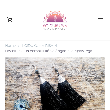
Home
KOIDUKUMA DISAIN
Fassettlihvitud hematiit kõrvarõngad niidiripatsitega