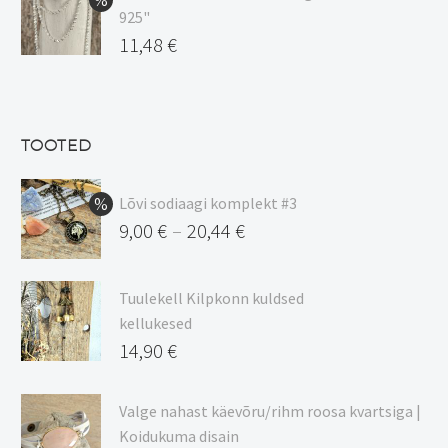
925"
17,00 €.
on:
Algne
11,48
€
15,00 €.
hind
Praegune
oli:
hind
13,50 €.
on:
TOOTED
11,48 €.
Lõvi sodiaagi komplekt #3
9,00
€
20,44
€
–
Hinnavahemik:
9,00 €
Tuulekell Kilpkonn kuldsed
kuni
kellukesed
20,44 €
14,90
€
Valge nahast käevõru/rihm roosa kvartsiga |
Koidukuma disain