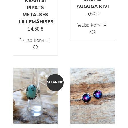
KVARTSI
AUGUGA KIVI
RIPATS
5,60
€
Algne
Praegune
METALSES
hind
hind
LILLEMÄHISES
Lisa korvi
oli:
on:
14,50
€
7,00 €.
5,60 €.
Lisa korvi
ALLAHINDLUS!