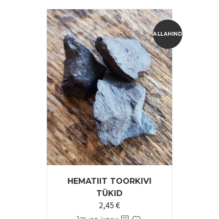
ALLAHINDLUS!
HEMATIIT TOORKIVI
TÜKID
2,45
€
Algne
Praegune
hind
hind