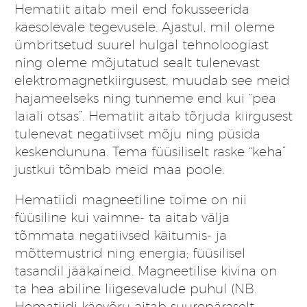
Hematiit aitab meil end fokusseerida
käesolevale tegevusele. Ajastul, mil oleme
ümbritsetud suurel hulgal tehnoloogiast
ning oleme mõjutatud sealt tulenevast
elektromagnetkiirgusest, muudab see meid
hajameelseks ning tunneme end kui “pea
laiali otsas”. Hematiit aitab tõrjuda kiirgusest
tulenevat negatiivset mõju ning püsida
keskendununa. Tema füüsiliselt raske “keha”
justkui tõmbab meid maa poole.
Hematiidi magneetiline toime on nii
füüsiline kui vaimne- ta aitab välja
tõmmata negatiivsed käitumis- ja
mõttemustrid ning energia; füüsilisel
tasandil jääkaineid. Magneetilise kivina on
ta hea abiline liigesevalude puhul (NB.
Hematiidi käevõru aitab suurepäraselt