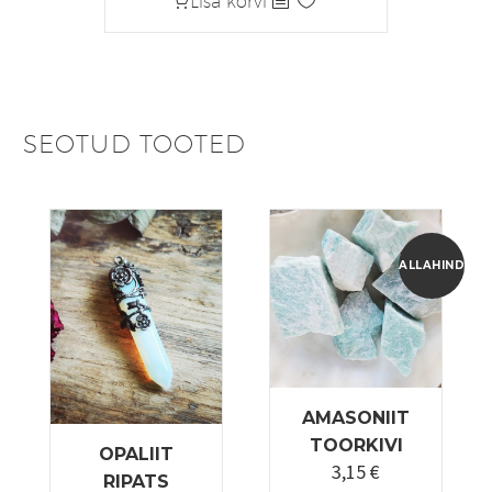
Lisa korvi
oli:
on:
3,50 €.
2,45 €.
SEOTUD TOOTED
ALLAHINDLUS
AMASONIIT
TOORKIVI
OPALIIT
3,15
€
Algne
Praegune
RIPATS