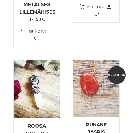
hind
hind
METALSES
Lisa korvi
oli:
on:
LILLEMÄHISES
4,50 €.
3,15 €.
14,50
€
Lisa korvi
ALLAHINDLUS
PUNANE
ROOSA
JASPIS