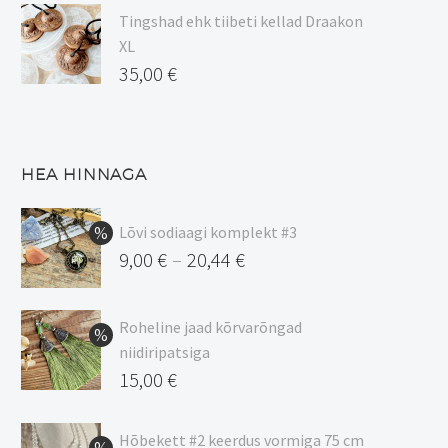
Tingshad ehk tiibeti kellad Draakon
XL
35,00
€
HEA HINNAGA
Lõvi sodiaagi komplekt #3
9,00
€
20,44
€
–
Hinnavahemik:
9,00 €
Roheline jaad kõrvarõngad
kuni
niidiripatsiga
20,44 €
Algne
15,00
€
hind
Praegune
oli:
hind
Hõbekett #2 keerdus vormiga 75 cm