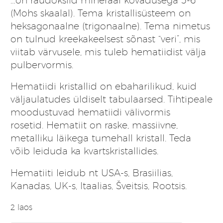
(Mohs skaalal). Tema
kristallisüsteem
on
heksagonaalne (trigonaalne). Tema nimetus
on tulnud kreekakeelsest sõnast “veri”, mis
viitab värvusele, mis tuleb hematiidist välja
pulbervormis.
Hematiidi kristallid on ebaharilikud, kuid
väljaulatudes üldiselt tabulaarsed. Tihtipeale
moodustuvad hematiidi välivormis
rosetid. Hematiit on raske, massiivne,
metalliku läikega tumehall kristall. Teda
võib leiduda ka kvartskristallides.
Hematiiti leidub nt USA-s, Brasiilias,
Kanadas, UK-s, Itaalias, Šveitsis, Rootsis.
2 laos