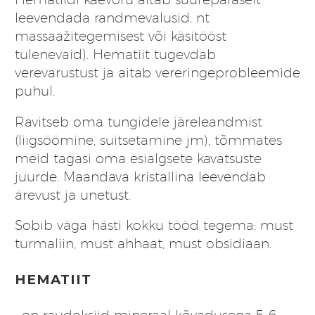
leevendada randmevalusid, nt
massaažitegemisest või käsitööst
tulenevaid). Hematiit tugevdab
verevarustust ja aitab vereringeprobleemide
puhul.
Ravitseb oma tungidele järeleandmist
(liigsöömine, suitsetamine jm), tõmmates
meid tagasi oma esialgsete kavatsuste
juurde. Maandava kristallina leevendab
ärevust ja unetust.
Sobib väga hästi kokku tööd tegema:
must
turmaliin
,
must ahhaat
,
must obsidiaan
.
HEMATIIT
…on raudoksiid mineraal kõvadusega 5-6