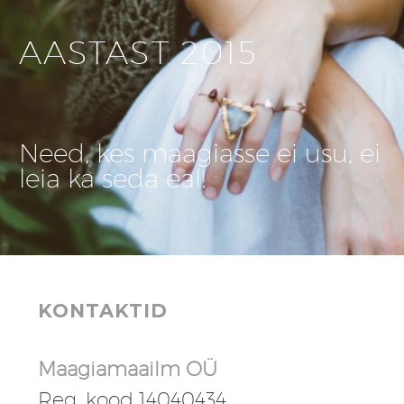
AASTAST 2015
Need, kes maagiasse ei usu, ei
leia ka seda eal!
KONTAKTID
Maagiamaailm OÜ
Reg. kood 14040434