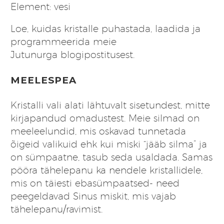
Element: vesi
Loe, kuidas kristalle puhastada, laadida ja
programmeerida meie
Jutunurga
blogipostitusest
.
MEELESPEA
Kristalli vali alati lähtuvalt sisetundest, mitte
kirjapandud omadustest. Meie silmad on
meeleelundid, mis oskavad tunnetada
õigeid valikuid ehk kui miski “jääb silma” ja
on sümpaatne, tasub seda usaldada. Samas
pööra tähelepanu ka nendele kristallidele,
mis on täiesti ebasümpaatsed- need
peegeldavad Sinus miskit, mis vajab
tähelepanu/ravimist.