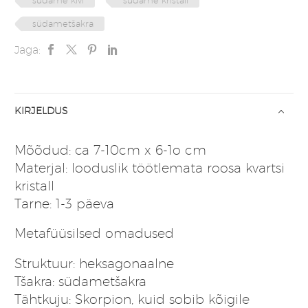
südametšakra
Jaga:
KIRJELDUS
Mõõdud: ca 7-10cm x 6-1o cm
Materjal: looduslik töötlemata roosa kvartsi
kristall
Tarne: 1-3 päeva
Metafüüsilsed omadused
Struktuur: heksagonaalne
Tšakra: südametšakra
Tähtkuju: Skorpion, kuid sobib kõigile