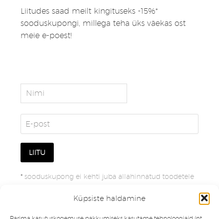
Liitudes saad meilt kingituseks -15%*
sooduskupongi, millega teha üks väekas ost
meie e-poest!
*
sooduskupong ei kehti juba allahinnatud toodetele
Küpsiste haldamine
Parima kasutuskogemuse pakkumiseks kasutame tehnoloogiaid (nt