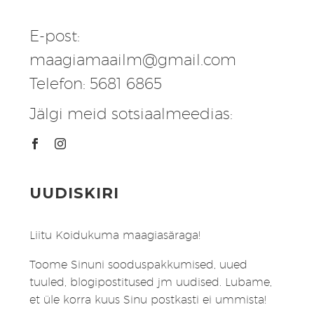
E-post:
maagiamaailm@gmail.com
Telefon: 5681 6865
Jälgi meid sotsiaalmeedias:
UUDISKIRI
Liitu Koidukuma maagiasäraga!
Toome Sinuni sooduspakkumised, uued
tuuled, blogipostitused jm uudised. Lubame,
et üle korra kuus Sinu postkasti ei ummista!