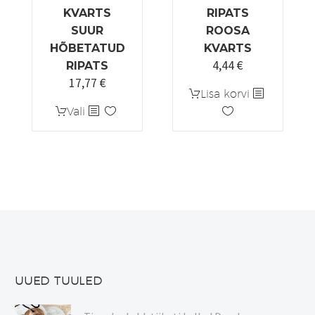
KVARTS
RIPATS
SUUR
ROOSA
HÕBETATUD
KVARTS
4,44
€
Algne
Praegune
RIPATS
17,77
€
hind
hind
Lisa korvi
oli:
on:
Sellel
Vali
5,55 €.
4,44 €.
tootel
on
mitu
varianti.
Valikuid
saab
teha
tootelehel.
UUED TUULED