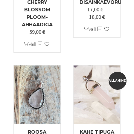
CHERRY
DISAINKÄEVÕRU
17,00
€
BLOSSOM
–
18,00
€
Hinnavahemi
PLOOM-
17,00 €
AHHAADIGA
Sellel
Vali
59,00
€
kuni
tootel
18,00 €
Sellel
on
Vali
tootel
mitu
on
varianti.
mitu
Valikuid
varianti.
saab
Valikuid
teha
ALLAHINDLUS
saab
tootelehel.
teha
tootelehel.
ROOSA
KAHE TIPUGA