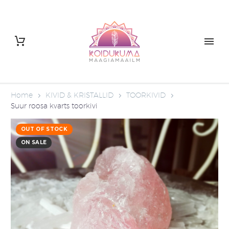
Home
KIVID & KRISTALLID
TOORKIVID
Suur roosa kvarts toorkivi
OUT OF STOCK
ON SALE