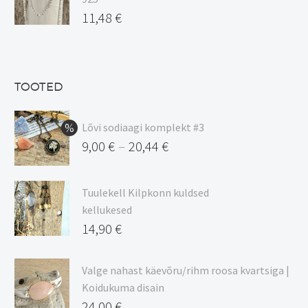
17,00 €.
on:
Algne
11,48
€
15,00 €.
hind
Praegune
oli:
hind
13,50 €.
on:
TOOTED
11,48 €.
Lõvi sodiaagi komplekt #3
9,00
€
20,44
€
–
Hinnavahemik:
9,00 €
Tuulekell Kilpkonn kuldsed
kuni
kellukesed
20,44 €
14,90
€
Valge nahast käevõru/rihm roosa kvartsiga |
Koidukuma disain
24,00
€