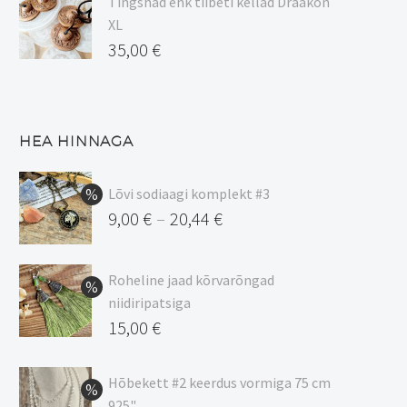
Tingshad ehk tiibeti kellad Draakon
XL
35,00
€
HEA HINNAGA
Lõvi sodiaagi komplekt #3
9,00
€
20,44
€
–
Hinnavahemik:
9,00 €
Roheline jaad kõrvarõngad
kuni
niidiripatsiga
20,44 €
Algne
15,00
€
hind
Praegune
oli:
hind
Hõbekett #2 keerdus vormiga 75 cm
925"