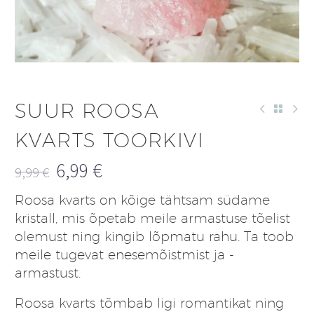
SUUR ROOSA
KVARTS TOORKIVI
6,99
€
9,99
€
Algne
Praegune
Roosa kvarts on kõige tähtsam südame
hind
hind
kristall, mis õpetab meile armastuse tõelist
oli:
on:
olemust ning kingib lõpmatu rahu. Ta toob
9,99 €.
6,99 €.
meile tugevat enesemõistmist ja -
armastust.
Roosa kvarts tõmbab ligi romantikat ning