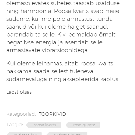
olemasolevates suhetes taastab usalduse
ning harmoonia. Roosa kvarts avab meie
südame, kui me pole armastust tunda
saanud või kui oleme haiget saanud,
parandab ta selle. Kivi eemaldab õrnalt
negatiivse energia ja asendab selle
armastavate vibratsioonidega.
Kui oleme leinamas, aitab roosa kvarts
hakkama saada sellest tuleneva
südamevaluga ning aksepteerida kaotust.
Laost otsas
Kategooriad:
TOORKIVID
Täägid:
roosa kvarts
rose quartz
südame kivi
südame kristall