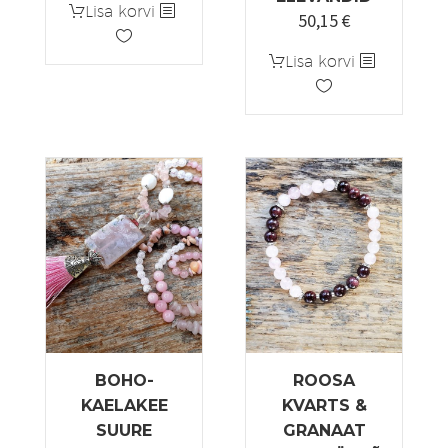
Lisa korvi
50,15
€
Algne
Praegune
hind
hind
Lisa korvi
oli:
on:
59,00 €.
50,15 €.
BOHO-
ROOSA
KAELAKEE
KVARTS &
SUURE
GRANAAT