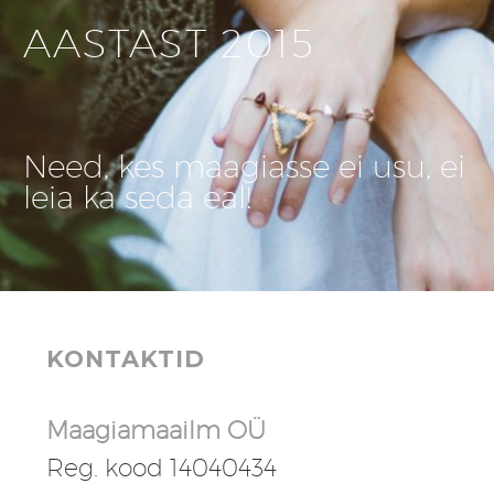
AASTAST 2015
Need, kes maagiasse ei usu, ei
leia ka seda eal!
KONTAKTID
Maagiamaailm OÜ
Reg. kood 14040434