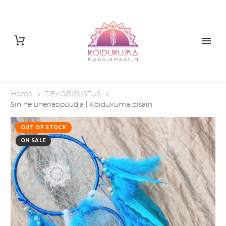
Home
DEKO/SISUSTUS
Sinine unenäopüüdja | Koidukuma disain
OUT OF STOCK
ON SALE