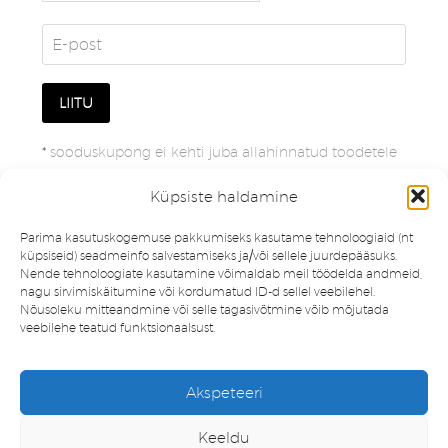
*
sooduskupong ei kehti juba allahinnatud toodetele
Küpsiste haldamine
Parima kasutuskogemuse pakkumiseks kasutame tehnoloogiaid (nt
küpsiseid) seadmeinfo salvestamiseks ja/või sellele juurdepääsuks.
Nende tehnoloogiate kasutamine võimaldab meil töödelda andmeid,
nagu sirvimiskäitumine või kordumatud ID-d sellel veebilehel.
Nõusoleku mitteandmine või selle tagasivõtmine võib mõjutada
veebilehe teatud funktsionaalsust.
Müügitingimused
Privaatsuspoliitika
Akspeteeri
Minu konto
Soovinimekiri
Keeldu