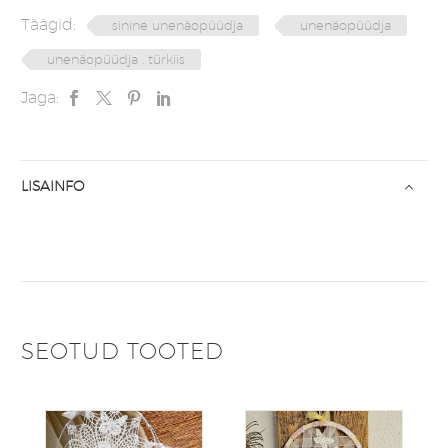
Täägid:
sinine unenäopüüdja
unenäopüüdja
unenäopüüdja . türkiis
Jaga:
LISAINFO
SEOTUD TOOTED