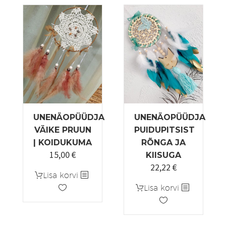
varianti.
Valikuid
saab
teha
tootelehel.
UNENÄOPÜÜDJA
UNENÄOPÜÜDJA
VÄIKE PRUUN
PUIDUPITSIST
| KOIDUKUMA
RÕNGA JA
15,00
€
KIISUGA
22,22
€
Lisa korvi
Lisa korvi