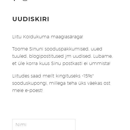
UUDISKIRI
Liitu Koidukuma maagiasäraga!
Toome Sinuni sooduspakkumised, uued
tuuled, blogipostitused jm uudised. Lubame,
et üle korra kuus Sinu postkasti ei ummista!
Liitudes saad meilt kingituseks -15%*
sooduskupongi, millega teha üks väekas ost
meie e-poest!