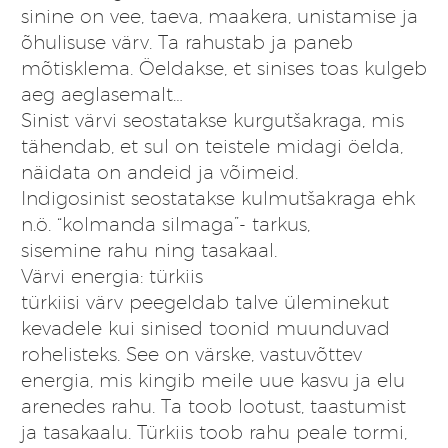
sinine on vee, taeva, maakera, unistamise ja
õhulisuse värv. Ta rahustab ja paneb
mõtisklema. Öeldakse, et sinises toas kulgeb
aeg aeglasemalt…
Sinist värvi seostatakse kurgutšakraga, mis
tähendab, et sul on teistele midagi öelda,
näidata on andeid ja võimeid.
Indigosinist seostatakse kulmutšakraga ehk
n.ö. “kolmanda silmaga”- tarkus,
sisemine rahu ning tasakaal.
Värvi energia: türkiis
türkiisi värv peegeldab talve üleminekut
kevadele kui sinised toonid muunduvad
rohelisteks. See on värske, vastuvõttev
energia, mis kingib meile uue kasvu ja elu
arenedes rahu. Ta toob lootust, taastumist
ja tasakaalu. Türkiis toob rahu peale tormi,