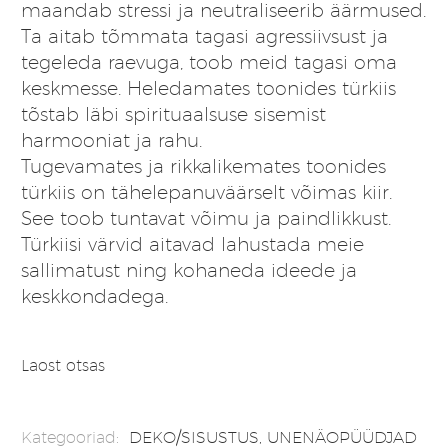
maandab stressi ja neutraliseerib äärmused.
Ta aitab tõmmata tagasi agressiivsust ja
tegeleda raevuga, toob meid tagasi oma
keskmesse. Heledamates toonides türkiis
tõstab läbi spirituaalsuse sisemist
harmooniat ja rahu.
Tugevamates ja rikkalikemates toonides
türkiis on tähelepanuväärselt võimas kiir.
See toob tuntavat võimu ja paindlikkust.
Türkiisi värvid aitavad lahustada meie
sallimatust ning kohaneda ideede ja
keskkondadega.
Laost otsas
Kategooriad:
DEKO/SISUSTUS
,
UNENÄOPÜÜDJAD