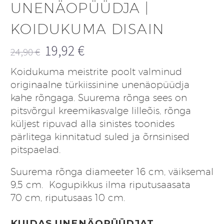
UNENÄOPÜÜDJA |
KOIDUKUMA DISAIN
19,92
€
24,90
€
Algne
Praegune
Koidukuma meistrite poolt valminud
hind
hind
originaalne türkiissinine unenäopüüdja
oli:
on:
kahe rõngaga. Suurema rõnga sees on
24,90 €.
19,92 €.
pitsvõrgul kreemikasvalge lilleõis, rõnga
küljest ripuvad alla sinistes toonides
pärlitega kinnitatud suled ja õrnsinised
pitspaelad.
Suurema rõnga diameeter 16 cm, väiksemal
9,5 cm. Kogupikkus ilma riputusaasata
70 cm, riputusaas 10 cm.
KUIDAS UNENÄOPÜÜDJAT