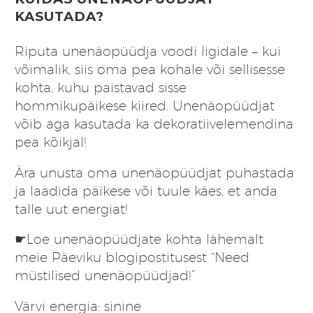
KASUTADA?
Riputa unenäopüüdja voodi ligidale – kui
võimalik, siis oma pea kohale või sellisesse
kohta, kuhu paistavad sisse
hommikupäikese kiired. Unenäopüüdjat
võib aga kasutada ka dekoratiivelemendina
pea kõikjal!
Ära unusta oma unenäopüüdjat puhastada
ja laadida päikese või tuule käes, et anda
talle uut energiat!
☛Loe unenäopüüdjate kohta lähemalt
meie Päeviku blogipostitusest
“Need
müstilised unenäopüüdjad!”
Värvi energia: sinine