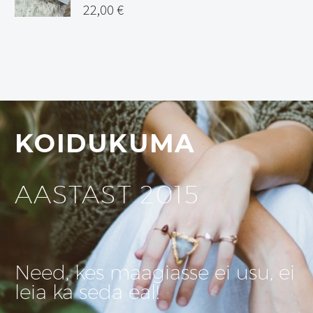
22,00
€
KOIDUKUMA
AASTAST 2015
Need, kes maagiasse ei usu, ei
leia ka seda eal!