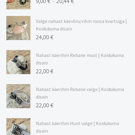
9,00
€
20,44
€
–
Hinnavahemik:
9,00 €
Valge nahast käevõru/rihm roosa kvartsiga |
kuni
Koidukuma disain
20,44 €
24,00
€
Nahast käerihm Rebane must | Koidukuma
disain
22,00
€
Nahast käerihm Rebane valge | Koidukuma
disain
22,00
€
Nahast käerihm Hunt valge | Koidukuma
disain