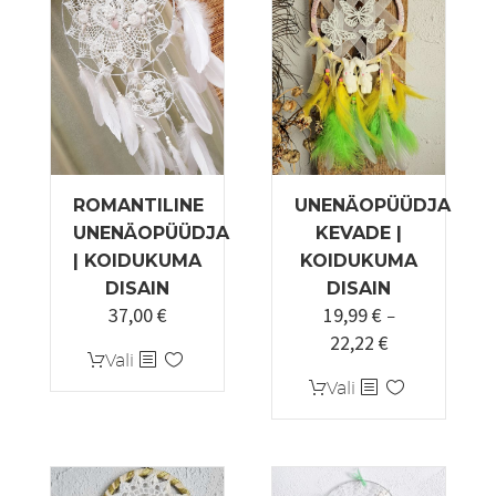
ROMANTILINE
UNENÄOPÜÜDJA
UNENÄOPÜÜDJA
KEVADE |
| KOIDUKUMA
KOIDUKUMA
DISAIN
DISAIN
37,00
€
19,99
€
–
22,22
€
Hinnavahemi
Sellel
Vali
19,99 €
tootel
Sellel
Vali
kuni
on
tootel
22,22 €
mitu
on
varianti.
mitu