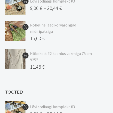
Lõvi sodiaagi komplekt #3
9,00
€
20,44
€
–
Hinnavahemik:
9,00 €
Roheline jaad kõrvarõngad
kuni
niidiripatsiga
20,44 €
Algne
15,00
€
hind
Praegune
oli:
hind
Hõbekett #2 keerdus vormiga 75 cm
925"
17,00 €.
on:
Algne
11,48
€
15,00 €.
hind
Praegune
oli:
hind
13,50 €.
on:
TOOTED
11,48 €.
Lõvi sodiaagi komplekt #3