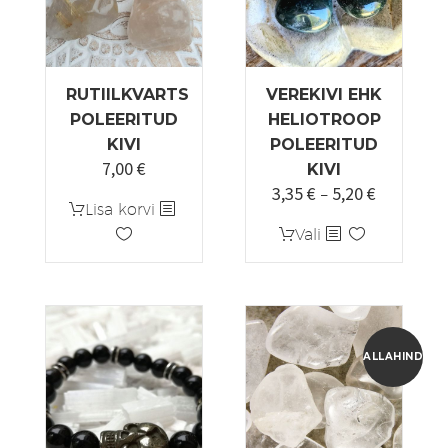
RUTIILKVARTS
VEREKIVI EHK
POLEERITUD
HELIOTROOP
KIVI
POLEERITUD
7,00
€
Algne
Praegune
KIVI
3,35
€
5,20
€
hind
hind
Hinnavah
–
Lisa korvi
oli:
on:
3,35 €
Sellel
Vali
10,00 €.
7,00 €.
kuni
tootel
5,20 €
on
mitu
varianti.
Valikuid
ALLAHINDLUS
saab
teha
tootelehel.