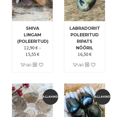
SHIVA
LABRADORIIT
LINGAM
POLEERITUD
(POLEERITUD)
RIPATS
12,90
€
–
NÖÖRIL
15,55
€
16,50
€
Hinnavahemik:
12,90 €
Sellel
Sellel
Vali
Vali
kuni
tootel
tootel
15,55 €
on
on
mitu
mitu
varianti.
varianti.
Valikuid
Valikuid
ALLAHINDLUS!
ALLAHINDLUS
saab
saab
teha
teha
tootelehel.
tootelehel.