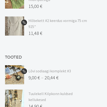
20,44 €
Algne
15,00
€
hind
Praegune
oli:
hind
Hõbekett #2 keerdus vormiga 75 cm
925"
17,00 €.
on:
Algne
11,48
€
15,00 €.
hind
Praegune
oli:
hind
13,50 €.
on:
TOOTED
11,48 €.
Lõvi sodiaagi komplekt #3
9,00
€
20,44
€
–
Hinnavahemik:
9,00 €
Tuulekell Kilpkonn kuldsed
kuni
kellukesed
20,44 €
14,90
€