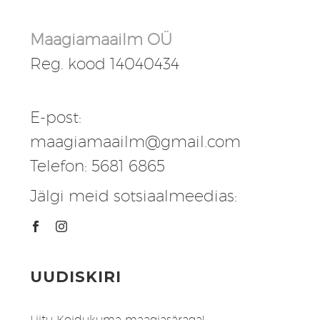
Maagiamaailm OÜ
Reg. kood 14040434
E-post:
maagiamaailm@gmail.com
Telefon: 5681 6865
Jälgi meid sotsiaalmeedias:
UUDISKIRI
Liitu Koidukuma maagiasäraga!