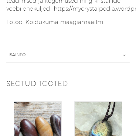
teadmised ja kogemused ning kristallide
veebileheküljed
https://mycrystalpedia.wordp
Fotod: Koidukuma maagiamaailm
LISAINFO
SEOTUD TOOTED