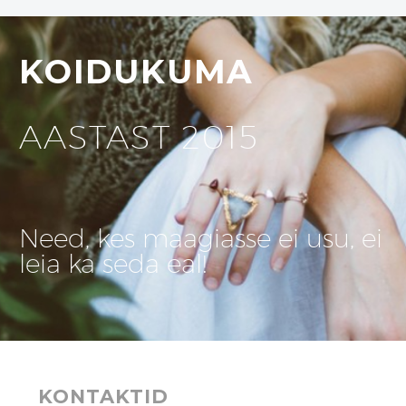
KOIDUKUMA
AASTAST 2015
Need, kes maagiasse ei usu, ei
leia ka seda eal!
KONTAKTID