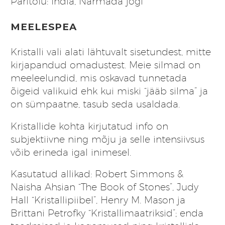
Päritolu: India, Narmada jõgi
MEELESPEA
Kristalli vali alati lähtuvalt sisetundest, mitte
kirjapandud omadustest. Meie silmad on
meeleelundid, mis oskavad tunnetada
õigeid valikuid ehk kui miski “jääb silma” ja
on sümpaatne, tasub seda usaldada.
Kristallide kohta kirjutatud info on
subjektiivne ning mõju ja selle intensiivsus
võib erineda igal inimesel.
Kasutatud allikad: Robert Simmons &
Naisha Ahsian “The Book of Stones”, Judy
Hall “Kristallipiibel”, Henry M. Mason ja
Brittani Petrofky “Kristallimaatriksid”; enda