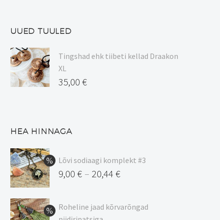
tootelehel.
UUED TUULED
Tingshad ehk tiibeti kellad Draakon
XL
35,00
€
HEA HINNAGA
Lõvi sodiaagi komplekt #3
9,00
€
20,44
€
–
Hinnavahemik:
9,00 €
Roheline jaad kõrvarõngad
kuni
niidiripatsiga