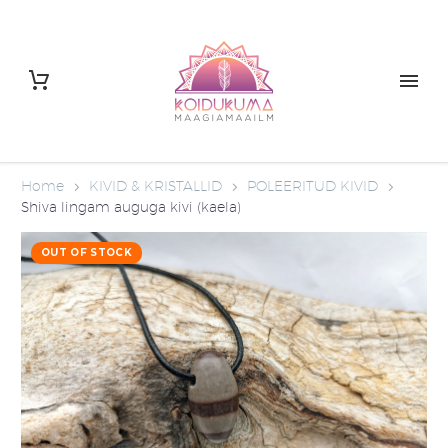
Home
KIVID & KRISTALLID
POLEERITUD KIVID
Shiva lingam auguga kivi (kaela)
OUT OF STOCK