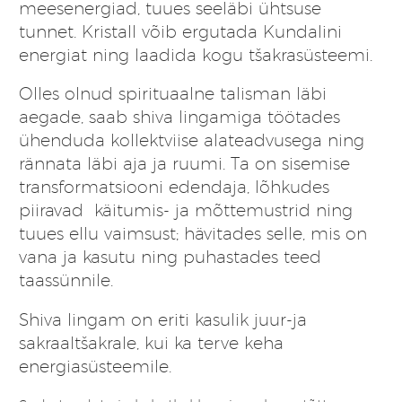
meesenergiad, tuues seeläbi ühtsuse
tunnet. Kristall võib ergutada Kundalini
energiat ning laadida kogu tšakrasüsteemi.
Olles olnud spirituaalne talisman läbi
aegade, saab shiva lingamiga töötades
ühenduda kollektviise alateadvusega ning
rännata läbi aja ja ruumi. Ta on sisemise
transformatsiooni edendaja, lõhkudes
piiravad käitumis- ja mõttemustrid ning
tuues ellu vaimsust; hävitades selle, mis on
vana ja kasutu ning puhastades teed
taassünnile.
Shiva lingam on eriti kasulik juur-ja
sakraaltšakrale, kui ka terve keha
energiasüsteemile.