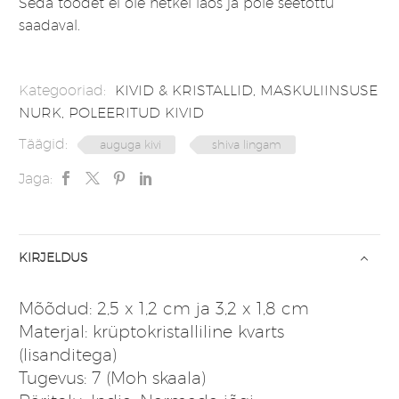
Seda toodet ei ole hetkel laos ja pole seetõttu
saadaval.
Kategooriad:
KIVID & KRISTALLID
,
MASKULIINSUSE
NURK
,
POLEERITUD KIVID
Täägid:
auguga kivi
shiva lingam
Jaga:
KIRJELDUS
Mõõdud: 2,5 x 1,2 cm ja 3,2 x 1,8 cm
Materjal: krüptokristalliline kvarts
(lisanditega)
Tugevus: 7 (Moh skaala)