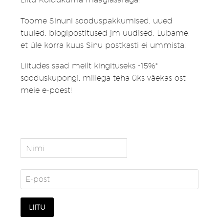
Toome Sinuni sooduspakkumised, uued
tuuled, blogipostitused jm uudised. Lubame,
et üle korra kuus Sinu postkasti ei ummista!
Liitudes saad meilt kingituseks -15%*
sooduskupongi, millega teha üks väekas ost
meie e-poest!