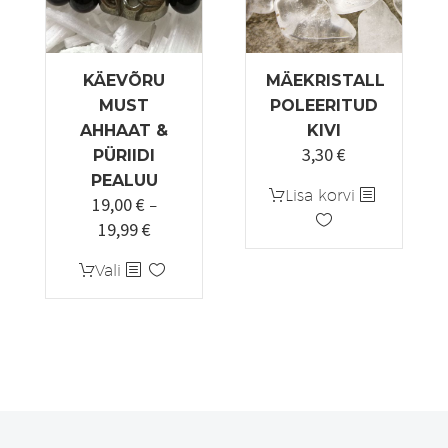
KÄEVÕRU
MÄEKRISTALL
MUST
POLEERITUD
AHHAAT &
KIVI
3,30
€
Algne
Praegune
PÜRIIDI
hind
hind
PEALUU
Lisa korvi
19,00
€
oli:
on:
–
19,99
€
Hinnavahemik:
3,90 €.
3,30 €.
19,00 €
Sellel
Vali
kuni
tootel
19,99 €
on
mitu
varianti.
Valikuid
saab
teha