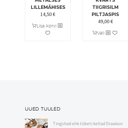
METALSES
KVARTS
LILLEMÄHISES
TIIGRISILM
14,50
€
PILTJASPIS
49,00
€
Lisa korvi
Sellel
Vali
tootel
on
mitu
varianti.
Valikuid
saab
teha
tootelehel.
UUED TUULED
Tingshad ehk tiibeti kellad Draakon