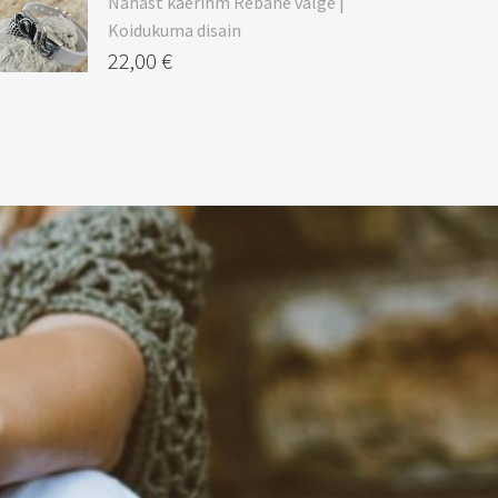
Nahast käerihm Rebane valge |
Koidukuma disain
22,00
€