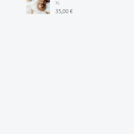
XL
35,00
€