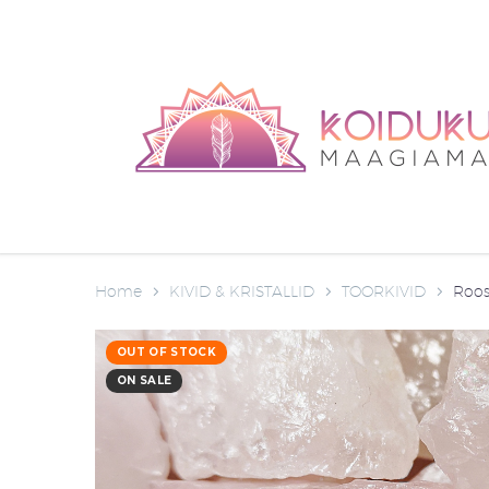
Home
KIVID & KRISTALLID
TOORKIVID
Roos
OUT OF STOCK
ON SALE