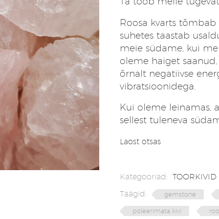
Ta toob meile tugevat
3,50 €.
2,97 €.
Roosa kvarts tõmbab l
suhetes taastab usald
meie südame, kui me 
oleme haiget saanud, 
õrnalt negatiivse ener
vibratsioonidega.
Kui oleme leinamas, 
sellest tuleneva süda
Laost otsas
Kategooriad:
TOORKIVID
Täägid:
gemstone
poleerimata kivi
roo