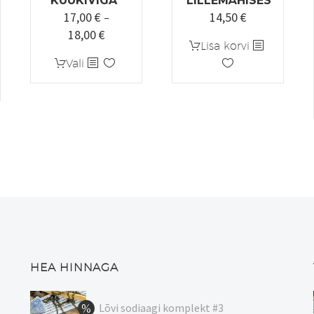
KUUKIVIGA”
LILLEMÄHISES
17,00
€
14,50
€
–
18,00
€
Hinnavahemik:
Lisa korvi
17,00 €
Sellel
Vali
kuni
tootel
18,00 €
on
mitu
varianti.
Valikuid
saab
teha
tootelehel.
HEA HINNAGA
Lõvi sodiaagi komplekt #3