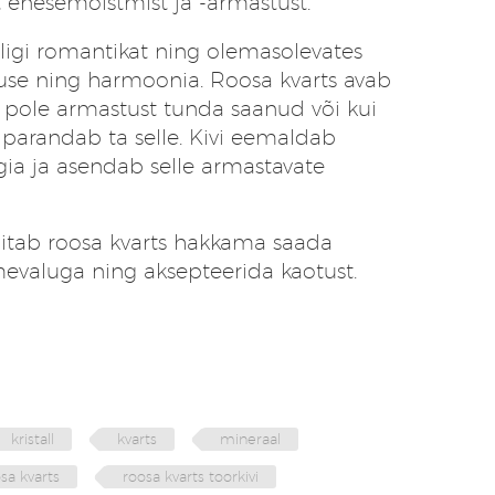
 enesemõistmist ja -armastust.
igi romantikat ning olemasolevates
use ning harmoonia. Roosa kvarts avab
pole armastust tunda saanud või kui
parandab ta selle. Kivi eemaldab
gia ja asendab selle armastavate
aitab roosa kvarts hakkama saada
mevaluga ning aksepteerida kaotust.
kristall
kvarts
mineraal
sa kvarts
roosa kvarts toorkivi