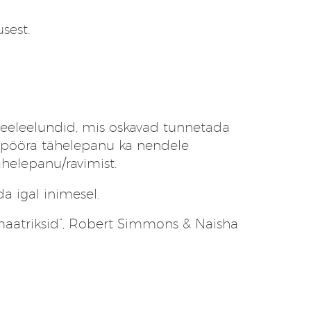
usest
.
n meeleelundid, mis oskavad tunnetada
s pööra tähelepanu ka nendele
ähelepanu/ravimist.
da igal inimesel.
llimaatriksid”, Robert Simmons & Naisha