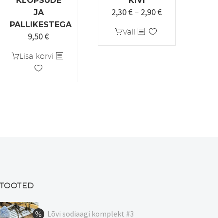
KLÕPSUDE
KIVI
2,30
€
2,90
€
Hinnavahemik:
JA
–
2,30 €
PALLIKESTEGA
Sellel
Vali
9,50
€
kuni
tootel
2,90 €
on
Lisa korvi
mitu
varianti.
Valikuid
saab
teha
tootelehel.
TOOTED
Lõvi sodiaagi komplekt #3