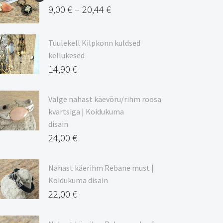
9,00
€
20,44
€
–
Hinnavahemik:
9,00 €
Tuulekell Kilpkonn kuldsed
kuni
kellukesed
20,44 €
14,90
€
Valge nahast käevõru/rihm roosa
kvartsiga | Koidukuma
disain
24,00
€
Nahast käerihm Rebane must |
Koidukuma disain
22,00
€