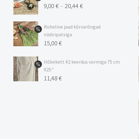
9,00
€
20,44
€
–
Hinnavahemik:
9,00 €
Roheline jaad kõrvarõngad
kuni
niidiripatsiga
20,44 €
Algne
15,00
€
hind
Praegune
oli:
hind
Hõbekett #2 keerdus vormiga 75 cm
925"
17,00 €.
on:
Algne
11,48
€
15,00 €.
hind
Praegune
oli:
hind
13,50 €.
on:
11,48 €.