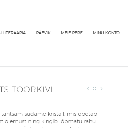
ALLITERAAPIA
PÄEVIK
MEIE PERE
MINU KONTO
TS TOORKIVI
 tähtsam südame kristall, mis õpetab
st olemust ning kingib lõpmatu rahu.