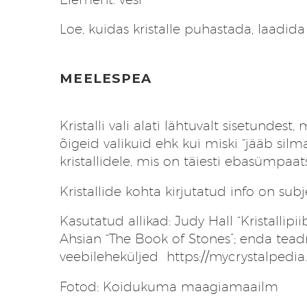
Loe, kuidas kristalle puhastada, laad
MEELESPEA
Kristalli vali alati lähtuvalt sisetund
õigeid valikuid ehk kui miski “jääb si
kristallidele, mis on täiesti ebasümpaa
Kristallide kohta kirjutatud info on subj
Kasutatud allikad: Judy Hall “Kristallip
Ahsian “The Book of Stones”; enda tead
veebileheküljed
https://mycrystalpedi
Fotod: Koidukuma maagiamaailm