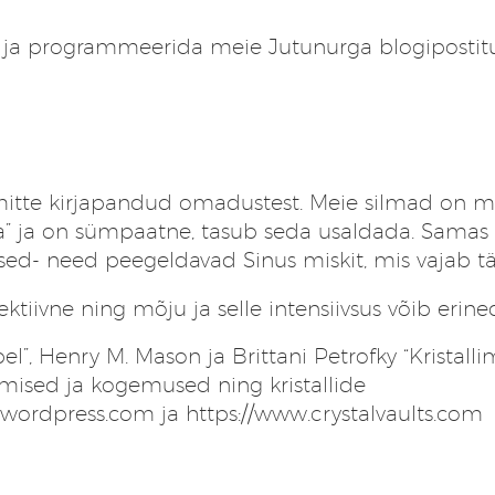
ida ja programmeerida meie Jutunurga
blogipostit
est, mitte kirjapandud omadustest. Meie silmad o
lma” ja on sümpaatne, tasub seda usaldada. Sama
tsed- need peegeldavad Sinus miskit, mis vajab t
ektiivne ning mõju ja selle intensiivsus võib erine
iibel”, Henry M. Mason ja Brittani Petrofky “Krista
mised ja kogemused ning kristallide
a.wordpress.com
ja
https://www.crystalvaults.com