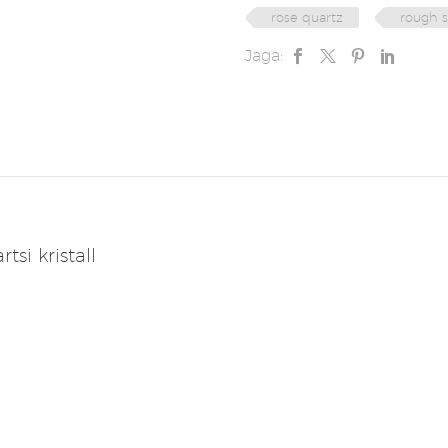
rose quartz
rough 
Jaga:
tsi kristall