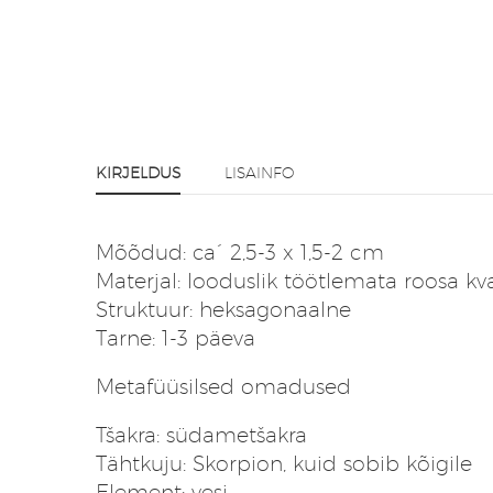
KIRJELDUS
LISAINFO
Mõõdud: ca´ 2,5-3 x 1,5-2 cm
Materjal: looduslik töötlemata roosa kvar
Struktuur: heksagonaalne
Tarne: 1-3 päeva
Metafüüsilsed omadused
Tšakra: südametšakra
Tähtkuju: Skorpion, kuid sobib kõigile
Element: vesi