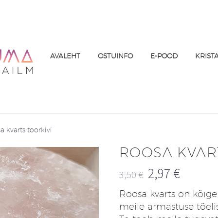
AVALEHT
OSTUINFO
E-POOD
KRIST
a kvarts toorkivi
ROOSA KVAR
2,97
€
3,50
€
Algne
Praegune
Roosa kvarts on kõige
hind
hind
meile armastuse tõeli
oli:
on: