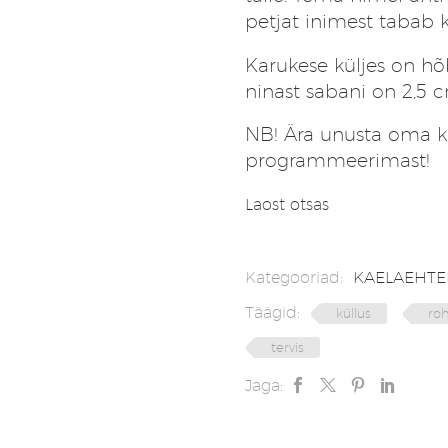
petjat inimest tabab k
Karukese küljes on hõ
ninast sabani on 2,5 c
NB! Ära unusta oma kr
programmeerimast!
Laost otsas
Kategooriad:
KAELAEHTE
Täägid:
küllus
roh
tervis
Jaga: