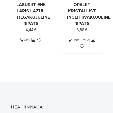
LASURIIT EHK
OPALIIT
LAPIS LAZULI
KRISTALLIST
TILGAKUJULINE
INGLITIIVAKUJULINE
RIPATS
RIPATS
4,44
€
8,88
€
une
Algne
Praegune
hind
hind
Sellel
Vali
Lisa korvi
oli:
on:
tootel
€.
5,55 €.
4,44 €.
on
mitu
varianti.
Valikuid
saab
teha
tootelehel.
HEA HINNAGA