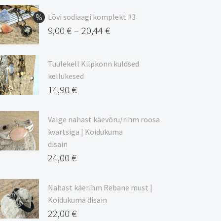
Lõvi sodiaagi komplekt #3
9,00
€
20,44
€
–
Hinnavahemik:
9,00 €
Tuulekell Kilpkonn kuldsed
kuni
kellukesed
20,44 €
14,90
€
Valge nahast käevõru/rihm roosa
kvartsiga | Koidukuma
disain
24,00
€
Nahast käerihm Rebane must |
Koidukuma disain
22,00
€