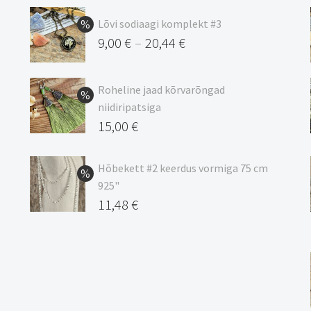
Lõvi sodiaagi komplekt #3
9,00
€
20,44
€
–
Hinnavahemik:
9,00 €
Roheline jaad kõrvarõngad
kuni
niidiripatsiga
20,44 €
Algne
15,00
€
hind
Praegune
oli:
hind
Hõbekett #2 keerdus vormiga 75 cm
925"
17,00 €.
on:
Algne
11,48
€
15,00 €.
hind
Praegune
oli:
hind
13,50 €.
on:
11,48 €.