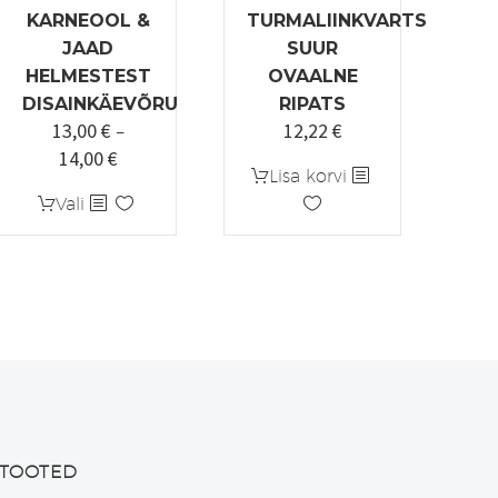
KARNEOOL &
TURMALIINKVARTS
JAAD
SUUR
HELMESTEST
OVAALNE
DISAINKÄEVÕRU
RIPATS
13,00
€
12,22
€
–
14,00
€
Hinnavahemik:
Lisa korvi
13,00 €
Sellel
Vali
kuni
tootel
14,00 €
on
mitu
varianti.
Valikuid
saab
teha
tootelehel.
TOOTED