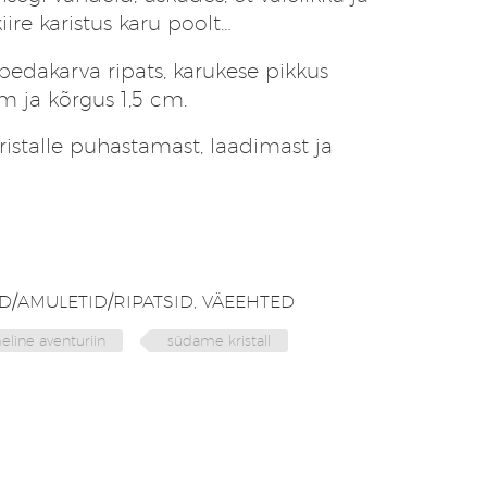
iire karistus karu poolt…
bedakarva ripats, karukese pikkus
m ja kõrgus 1,5 cm.
istalle puhastamast, laadimast ja
D/AMULETID/RIPATSID
,
VÄEEHTED
eline aventuriin
südame kristall