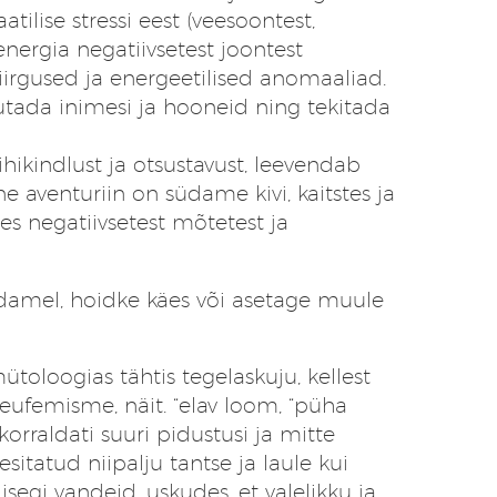
tilise stressi eest (veesoontest,
energia negatiivsetest joontest
irgused ja energeetilised anomaaliad.
utada inimesi ja hooneid ning tekitada
hikindlust ja otsustavust, leevendab
ine aventuriin on südame kivi, kaitstes ja
es negatiivsetest mõtetest ja
damel, hoidke käes või asetage muule
toloogias tähtis tegelaskuju, kellest
i eufemisme, näit. “elav loom, “püha
orraldati suuri pidustusi ja mitte
sitatud niipalju tantse ja laule kui
isegi vandeid, uskudes, et valelikku ja