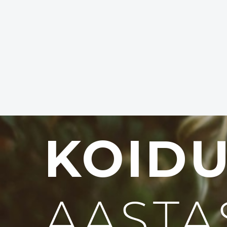
KOID
AASTA