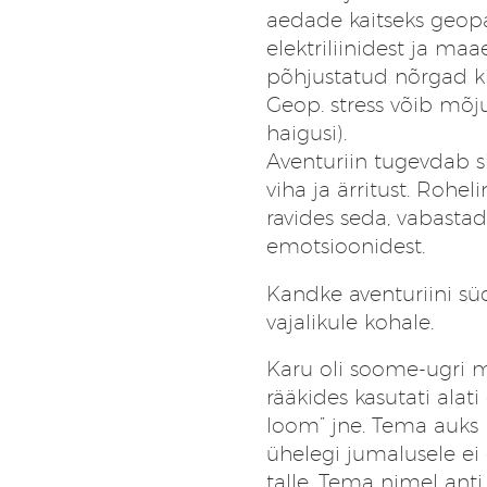
aedade kaitseks geopaa
elektriliinidest ja maa
põhjustatud nõrgad ki
Geop. stress võib mõj
haigusi).
Aventuriin tugevdab si
viha ja ärritust. Rohel
ravides seda, vabastad
emotsioonidest.
Kandke aventuriini sü
vajalikule kohale.
Karu oli soome-ugri mü
rääkides kasutati alat
loom” jne. Tema auks k
ühelegi jumalusele ei e
talle. Tema nimel anti 