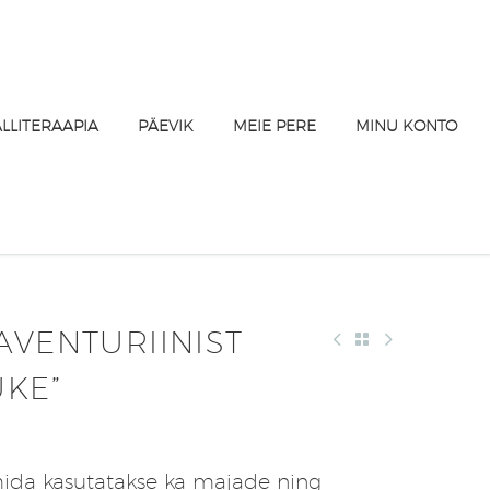
ALLITERAAPIA
PÄEVIK
MEIE PERE
MINU KONTO
AVENTURIINIST
UKE”
mida kasutatakse ka majade ning