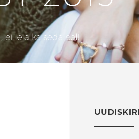
ei leia ka seda eal!
UUDISKIR