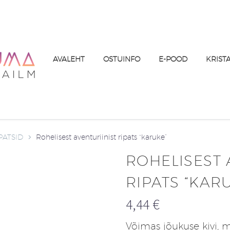
AVALEHT
OSTUINFO
E-POOD
KRIST
PATSID
Rohelisest aventuriinist ripats “karuke”
ROHELISEST 
RIPATS “KAR
4,44
€
Võimas jõukuse kivi, 