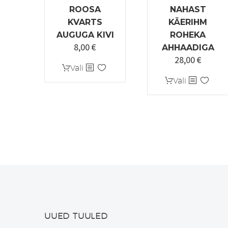
ROOSA
NAHAST
KVARTS
KÄERIHM
AUGUGA KIVI
ROHEKA
8,00
€
AHHAADIGA
28,00
€
Algne
Praeg
Sellel
Vali
hind
hind
tootel
Sellel
Vali
oli:
on:
on
tootel
35,00 €.
28,00 
mitu
on
varianti.
mitu
Valikuid
varianti.
saab
Valikuid
teha
saab
tootelehel.
teha
tootelehel.
UUED TUULED