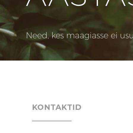
Need, kes maagiasse ei usu, 
KONTAKTID