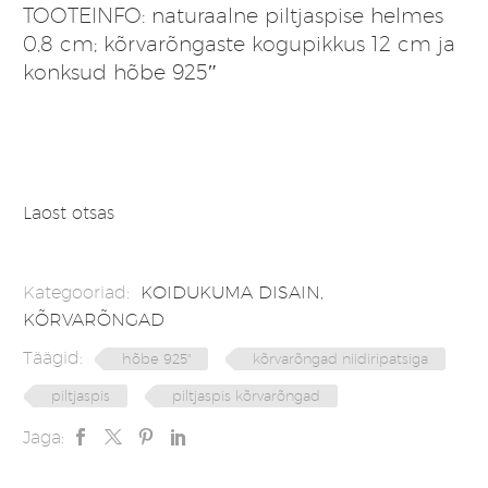
TOOTEINFO: naturaalne piltjaspise helmes
0,8 cm; kõrvarõngaste kogupikkus 12 cm ja
konksud hõbe 925″
Laost otsas
Kategooriad:
KOIDUKUMA DISAIN
,
KÕRVARÕNGAD
Täägid:
hõbe 925"
kõrvarõngad niidiripatsiga
piltjaspis
piltjaspis kõrvarõngad
Jaga: