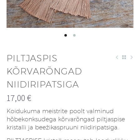
PILTJASPIS
KÕRVARÕNGAD
NIIDIRIPATSIGA
17,00
€
Koidukuma meistrite poolt valminud
hõbekonksudega kõrvarõngad piltjaspise
kristalli ja beežikaspruuni niidiripatsiga.