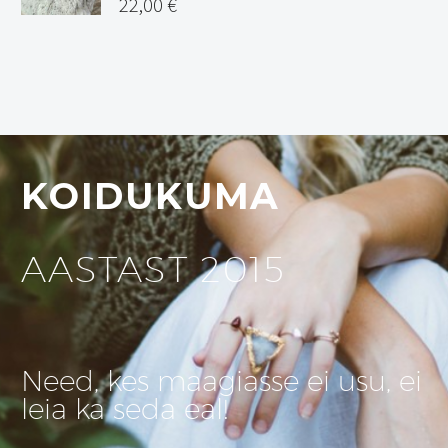
22,00
€
KOIDUKUMA
AASTAST 2015
Need, kes maagiasse ei usu, ei
leia ka seda eal!