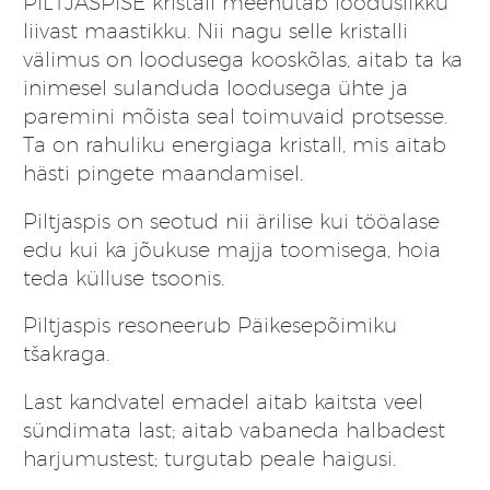
PILTJASPISE kristall meenutab looduslikku
liivast maastikku. Nii nagu selle kristalli
välimus on loodusega kooskõlas, aitab ta ka
inimesel sulanduda loodusega ühte ja
paremini mõista seal toimuvaid protsesse.
Ta on rahuliku energiaga kristall, mis aitab
hästi pingete maandamisel.
Piltjaspis on seotud nii ärilise kui tööalase
edu kui ka jõukuse majja toomisega, hoia
teda külluse tsoonis.
Piltjaspis resoneerub Päikesepõimiku
tšakraga.
Last kandvatel emadel aitab kaitsta veel
sündimata last; aitab vabaneda halbadest
harjumustest; turgutab peale haigusi.