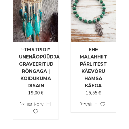
Valikuid
saab
teha
tootelehel.
“TEISTPIDI”
EHE
UNENÄOPÜÜDJA
MALAHHIIT
GRAVEERITUD
PÄRLITEST
RÕNGAGA |
KÄEVÕRU
KOIDUKUMA
HAMSA
DISAIN
KÄEGA
19,00
€
15,55
€
Sellel
Lisa korvi
Vali
tootel
on
mitu