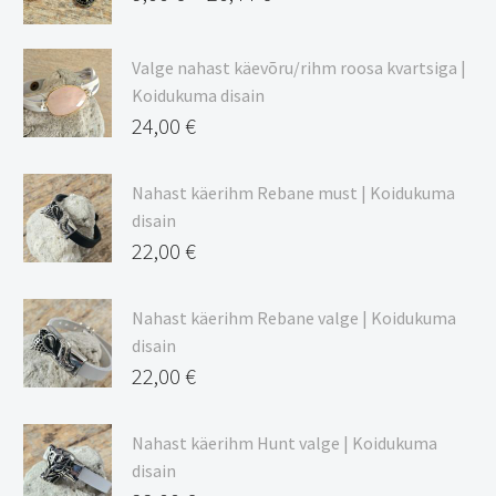
Hinnavahemik:
9,00 €
Valge nahast käevõru/rihm roosa kvartsiga |
kuni
Koidukuma disain
20,44 €
24,00
€
Nahast käerihm Rebane must | Koidukuma
disain
22,00
€
Nahast käerihm Rebane valge | Koidukuma
disain
22,00
€
Nahast käerihm Hunt valge | Koidukuma
disain