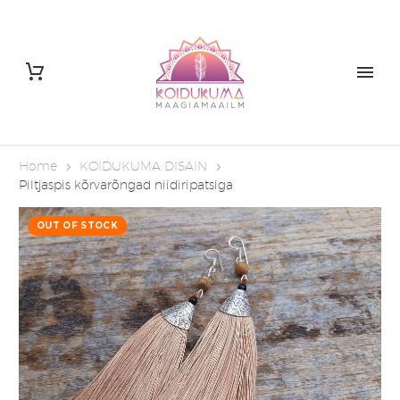
Home
KOIDUKUMA DISAIN
Piltjaspis kõrvarõngad niidiripatsiga
OUT OF STOCK