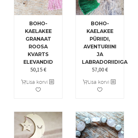
BOHO-
BOHO-
KAELAKEE
KAELAKEE
GRANAAT
PÜRIIDI,
ROOSA
AVENTURIINI
KVARTS
JA
ELEVANDID
LABRADORIIDIGA
50,15
€
57,00
€
Algne
Praegune
hind
hind
Lisa korvi
Lisa korvi
oli:
on:
59,00 €.
50,15 €.