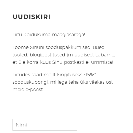
UUDISKIRI
Liitu Koidukuma maagiasäraga!
Toome Sinuni sooduspakkumised, uued
tuuled, blogipostitused jm uudised. Lubame,
et üle korra kuus Sinu postkasti ei ummista!
Liitudes saad meilt kingituseks -15%*
sooduskupongi, millega teha üks väekas ost
meie e-poest!