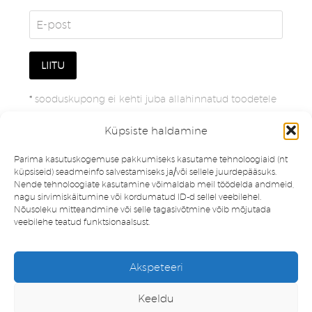
*
sooduskupong ei kehti juba allahinnatud toodetele
Küpsiste haldamine
Parima kasutuskogemuse pakkumiseks kasutame tehnoloogiaid (nt
küpsiseid) seadmeinfo salvestamiseks ja/või sellele juurdepääsuks.
Nende tehnoloogiate kasutamine võimaldab meil töödelda andmeid,
nagu sirvimiskäitumine või kordumatud ID-d sellel veebilehel.
Nõusoleku mitteandmine või selle tagasivõtmine võib mõjutada
veebilehe teatud funktsionaalsust.
Müügitingimused
Privaatsuspoliitika
Akspeteeri
Minu konto
Soovinimekiri
Keeldu