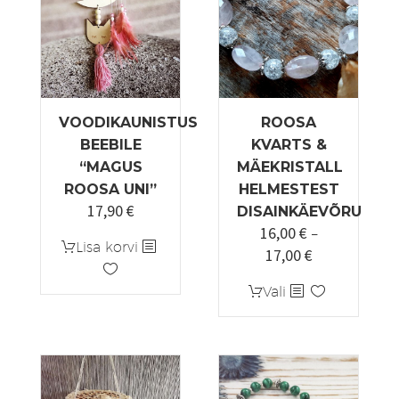
VOODIKAUNISTUS
ROOSA
BEEBILE
KVARTS &
“MAGUS
MÄEKRISTALL
ROOSA UNI”
HELMESTEST
17,90
€
DISAINKÄEVÕRU
16,00
€
–
Lisa korvi
17,00
€
Hinnavahemi
16,00 €
Sellel
Vali
kuni
tootel
17,00 €
on
mitu
varianti.