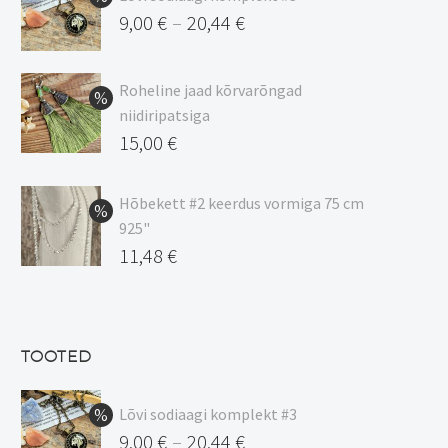
9,00
€
20,44
€
–
Hinnavahemik:
9,00 €
Roheline jaad kõrvarõngad
kuni
niidiripatsiga
20,44 €
Algne
15,00
€
hind
Praegune
oli:
hind
Hõbekett #2 keerdus vormiga 75 cm
925"
17,00 €.
on:
Algne
11,48
€
15,00 €.
hind
Praegune
oli:
hind
13,50 €.
on:
TOOTED
11,48 €.
Lõvi sodiaagi komplekt #3
9,00
€
20,44
€
–