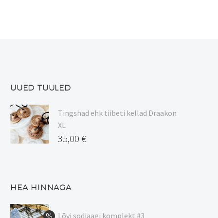
varianti.
Valikuid
saab
teha
tootelehel.
UUED TUULED
Tingshad ehk tiibeti kellad Draakon
XL
35,00
€
HEA HINNAGA
Lõvi sodiaagi komplekt #3