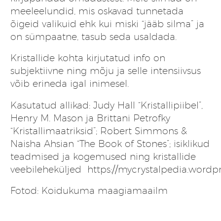
meeleelundid, mis oskavad tunnetada
õigeid valikuid ehk kui miski “jääb silma” ja
on sümpaatne, tasub seda usaldada.
Kristallide kohta kirjutatud info on
subjektiivne ning mõju ja selle intensiivsus
võib erineda igal inimesel.
Kasutatud allikad: Judy Hall “Kristallipiibel”,
Henry M. Mason ja Brittani Petrofky
“Kristallimaatriksid”; Robert Simmons &
Naisha Ahsian “The Book of Stones”; isiklikud
teadmised ja kogemused ning kristallide
veebileheküljed
https://mycrystalpedia.wordp
Fotod: Koidukuma maagiamaailm