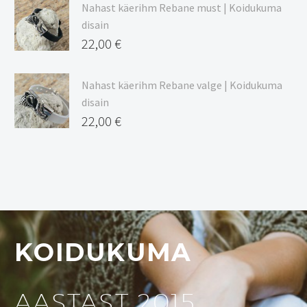
Nahast käerihm Rebane must | Koidukuma
disain
22,00
€
Nahast käerihm Rebane valge | Koidukuma
disain
22,00
€
KOIDUKUMA
AASTAST 2015