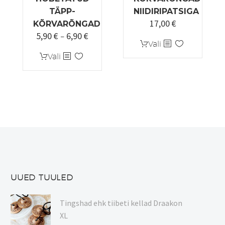
TÄPP-
NIIDIRIPATSIGA
17,00
€
KÕRVARÕNGAD
5,90
€
6,90
€
Hinnavahemik:
–
Sellel
Vali
5,90 €
Sellel
tootel
Vali
kuni
tootel
on
6,90 €
on
mitu
mitu
varianti.
varianti.
Valikuid
Valikuid
saab
saab
teha
teha
tootelehel.
tootelehel.
UUED TUULED
Tingshad ehk tiibeti kellad Draakon
XL