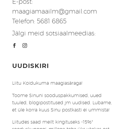
E-post:
maagiamaailm@gmail.com
Telefon: 5681 6865
Jälgi meid sotsiaalmeedias:
UUDISKIRI
Liitu Koidukuma maagiasäraga!
Toome Sinuni sooduspakkumised, uued
tuuled, blogipostitused jm uudised. Lubame,
et üle korra kuus Sinu postkasti ei ummista!
Liitudes saad meilt kingituseks -15%*