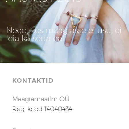
Need, kes maagiasse ei usu, ei
leia ka seda eal!
KONTAKTID
Maagiamaailm OÜ
Reg. kood 14040434