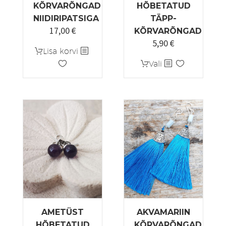
KÕRVARÕNGAD
HÕBETATUD
NIIDIRIPATSIGA
TÄPP-
17,00
€
KÕRVARÕNGAD
5,90
€
Lisa korvi
Sellel
Vali
tootel
on
mitu
varianti.
Valikuid
saab
teha
tootelehel.
AMETÜST
AKVAMARIIN
HÕBETATUD
KÕRVARÕNGAD