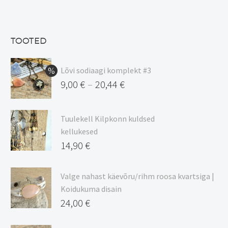
hind
Praegune
oli:
hind
13,50 €.
on:
TOOTED
11,48 €.
Lõvi sodiaagi komplekt #3
9,00
€
20,44
€
–
Hinnavahemik:
9,00 €
Tuulekell Kilpkonn kuldsed
kuni
kellukesed
20,44 €
14,90
€
Valge nahast käevõru/rihm roosa kvartsiga |
Koidukuma disain
24,00
€