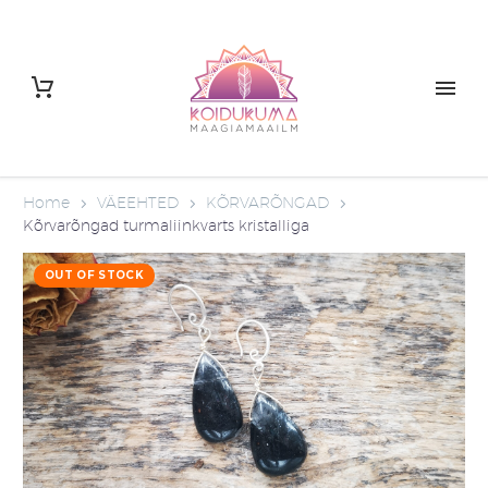
Home
VÄEEHTED
KÕRVARÕNGAD
Kõrvarõngad turmaliinkvarts kristalliga
OUT OF STOCK