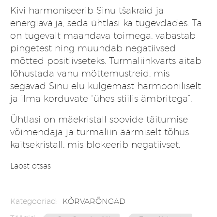
Kivi harmoniseerib Sinu tšakraid ja
energiavälja, seda ühtlasi ka tugevdades. Ta
on tugevalt maandava toimega, vabastab
pingetest ning muundab negatiivsed
mõtted positiivseteks. Turmaliinkvarts aitab
lõhustada vanu mõttemustreid, mis
segavad Sinu elu kulgemast harmooniliselt
ja ilma korduvate “ühes stiilis ämbritega”.
Ühtlasi on mäekristall soovide täitumise
võimendaja ja turmaliin äärmiselt tõhus
kaitsekristall, mis blokeerib negatiivset.
Laost otsas
Kategooriad:
KÕRVARÕNGAD