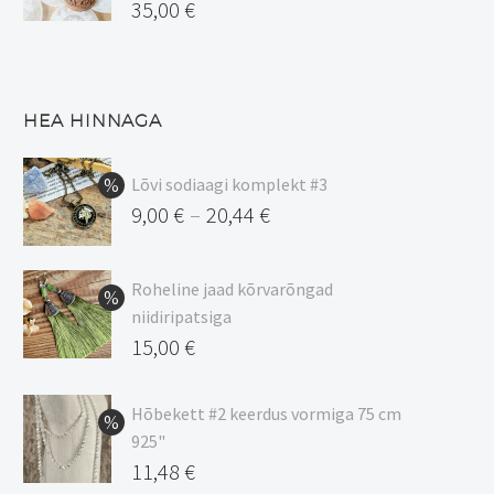
35,00
€
HEA HINNAGA
Lõvi sodiaagi komplekt #3
9,00
€
20,44
€
–
Hinnavahemik:
9,00 €
Roheline jaad kõrvarõngad
kuni
niidiripatsiga
20,44 €
Algne
15,00
€
hind
Praegune
oli:
hind
Hõbekett #2 keerdus vormiga 75 cm
925"
17,00 €.
on:
Algne
11,48
€
15,00 €.