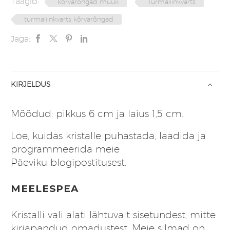
Täägid:
kõrvarõngad müük
Turmaliinkvarts
turmaliinkvarts kõrvarõngad
Jaga:
KIRJELDUS
Mõõdud: pikkus 6 cm ja laius 1,5 cm.
Loe, kuidas kristalle puhastada, laadida ja
programmeerida meie
Päeviku
blogipostitusest
.
MEELESPEA
Kristalli vali alati lähtuvalt sisetundest, mitte
kirjapandud omadustest. Meie silmad on