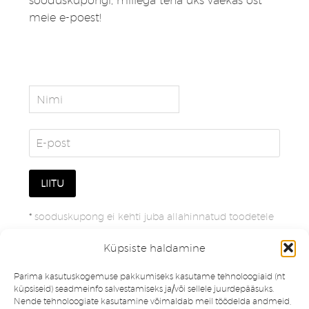
sooduskupongi, millega teha üks väekas ost
meie e-poest!
*
sooduskupong ei kehti juba allahinnatud toodetele
Küpsiste haldamine
Parima kasutuskogemuse pakkumiseks kasutame tehnoloogiaid (nt
küpsiseid) seadmeinfo salvestamiseks ja/või sellele juurdepääsuks.
Nende tehnoloogiate kasutamine võimaldab meil töödelda andmeid,