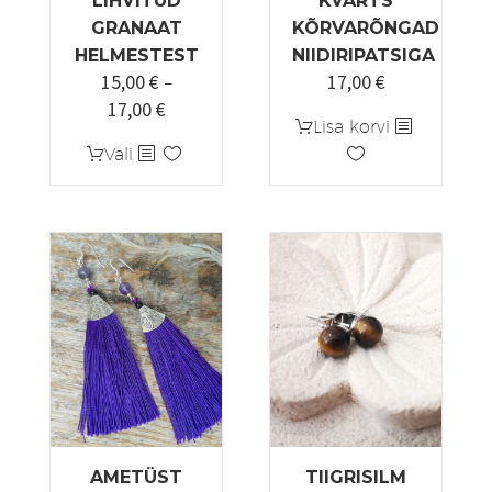
LIHVITUD
KVARTS
GRANAAT
KÕRVARÕNGAD
HELMESTEST
NIIDIRIPATSIGA
15,00
€
17,00
€
–
17,00
€
Hinnavahemik:
Lisa korvi
15,00 €
Sellel
Vali
kuni
tootel
17,00 €
on
mitu
varianti.
Valikuid
saab
teha
tootelehel.
AMETÜST
TIIGRISILM