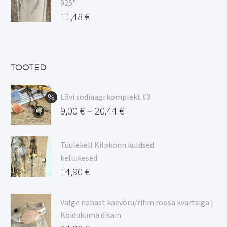
925"
17,00 €.
on:
Algne
11,48
€
15,00 €.
hind
Praegune
oli:
hind
13,50 €.
on:
TOOTED
11,48 €.
Lõvi sodiaagi komplekt #3
9,00
€
20,44
€
–
Hinnavahemik:
9,00 €
Tuulekell Kilpkonn kuldsed
kuni
kellukesed
20,44 €
14,90
€
Valge nahast käevõru/rihm roosa kvartsiga |
Koidukuma disain