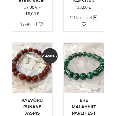
KUUKIVIGA”
KÄEVÕRU
17,00
€
13,00
€
–
18,00
€
Hinnavahemik:
Lisa korvi
17,00 €
Sellel
Vali
kuni
tootel
18,00 €
on
mitu
varianti.
Valikuid
ALLAHINDLUS!
saab
teha
tootelehel.
KÄEVÕRU
EHE
PUNANE
MALAHHIIT
JASPIS
PÄRLITEST