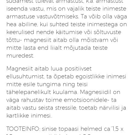
südamest tulevat armastust, k.a. armastust
iseenda vastu, mis on vajalik teiste inimeste
armastuse vastuvõtmiseks. Ta võib olla väga
hea abiline, kui suhted teiste inimestega on
keerulised nende käitumise või sõltuvuste
tõttu- magnesiit aitab olla mõistvam või
mitte lasta end liialt mõjutada teiste
muredest.
Magnesiit aitab luua positiivset
ellusuhtumist, ta õpetab egoistlikke inimesi
mitte esile tungima ning teisi
tähelepanelikult kuulama. Magnesiidil on
väga rahustav toime emotsioonidele- ta
aitab vastu seista stressile, toetab närvilisi ja
kartlikke inimesi.
TOOTEINFO: sinise topaasi helmed ca´1,5 x