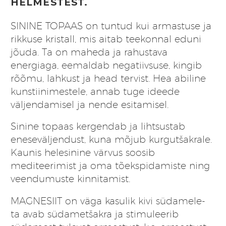
HELMESTEST.
SININE TOPAAS on tuntud kui armastuse ja
rikkuse kristall, mis aitab teekonnal eduni
jõuda. Ta on maheda ja rahustava
energiaga, eemaldab negatiivsuse, kingib
rõõmu, lahkust ja head tervist. Hea abiline
kunstiinimestele, annab tuge ideede
väljendamisel ja nende esitamisel.
Sinine topaas kergendab ja lihtsustab
eneseväljendust, kuna mõjub kurgutšakrale.
Kaunis helesinine värvus soosib
mediteerimist ja oma tõekspidamiste ning
veendumuste kinnitamist.
MAGNESIIT on väga kasulik kivi südamele-
ta avab südametšakra ja stimuleerib