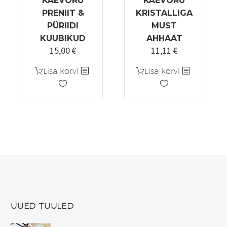
KÄEVÕRU
KÄEVÕRU
PRENIIT &
KRISTALLIGA
PÜRIIDI
MUST
KUUBIKUD
AHHAAT
15,00
€
11,11
€
Lisa korvi
Lisa korvi
UUED TUULED