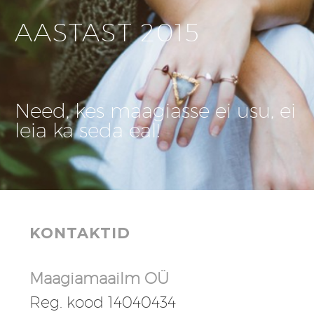
AASTAST 2015
Need, kes maagiasse ei usu, ei
leia ka seda eal!
KONTAKTID
Maagiamaailm OÜ
Reg. kood 14040434