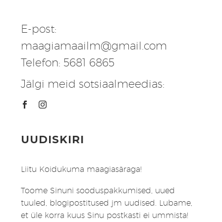
E-post:
maagiamaailm@gmail.com
Telefon: 5681 6865
Jälgi meid sotsiaalmeedias:
UUDISKIRI
Liitu Koidukuma maagiasäraga!
Toome Sinuni sooduspakkumised, uued
tuuled, blogipostitused jm uudised. Lubame,
et üle korra kuus Sinu postkasti ei ummista!