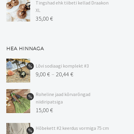
Tingshad ehk tiibeti kellad Draakon
XL
35,00
€
HEA HINNAGA
Lõvi sodiaagi komplekt #3
9,00
€
20,44
€
–
Hinnavahemik:
9,00 €
Roheline jaad kõrvarõngad
kuni
niidiripatsiga
20,44 €
Algne
15,00
€
hind
Praegune
oli:
hind
Hõbekett #2 keerdus vormiga 75 cm