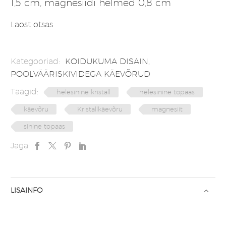
1,5 cm, magnesiidi helmed 0,8 cm
Laost otsas
Kategooriad:
KOIDUKUMA DISAIN
,
POOLVÄÄRISKIVIDEGA KÄEVÕRUD
Täägid:
helesinine kristall
helesinine topaas
käevõru
Kristallkäevõru
magnesiit
sinine topaas
Jaga:
LISAINFO