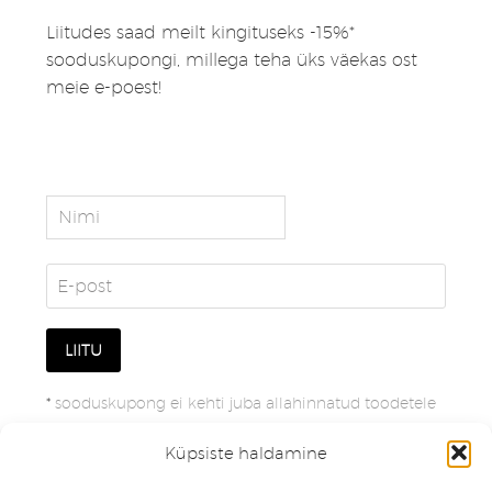
Liitudes saad meilt kingituseks -15%*
sooduskupongi, millega teha üks väekas ost
meie e-poest!
*
sooduskupong ei kehti juba allahinnatud toodetele
Küpsiste haldamine