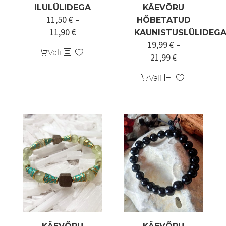
ILULÜLIDEGA
KÄEVÕRU
11,50
€
–
HÕBETATUD
11,90
€
Hinnavahemik:
KAUNISTUSLÜLIDEG
19,99
€
11,50 €
–
Sellel
Vali
21,99
€
kuni
Hinnavahemi
tootel
11,90 €
19,99 €
on
Sellel
Vali
kuni
mitu
tootel
21,99 €
varianti.
on
Valikuid
mitu
saab
varianti.
teha
Valikuid
tootelehel.
saab
teha
tootelehel.